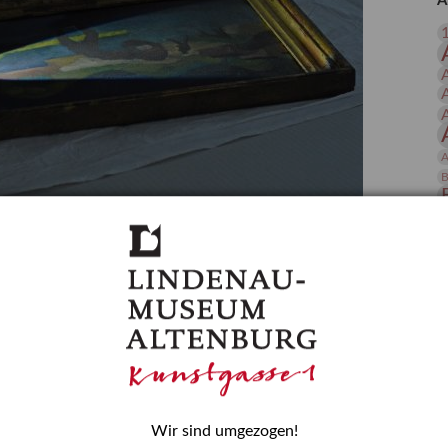
A
 Publikationen
Forschung
skataloge & Editionen
erzeichnis
ten
r
A
ng
B
gessen? – Kunstdetektivinnen im Dienste
D
E
zforscherin am Lindenau-Museum Altenburg
und Mädchen in der Wissenschaft wurde 2015 in der
ationen beschlossen. Er wird jährlich am 11. Februar
nde Rolle erinnern, die Mädchen und Frauen in
n. In ihrem Blogbeitrag stellt Provenienzforscherin
or.
Wir sind umgezogen!
H