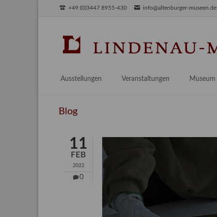
+49 (0)3447 8955-430
info@altenburger-museen.de
SUCHEN
Ausstellungen
Veranstaltungen
Museum
Vorschau
Über das
Blog
Aktuell
Aktuelles
Archiv
Besuch
11
Digitales
FEB
Team
2022
Praktikum
0
Engageme
Publikati