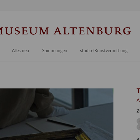
Na
üb
Alles neu
Sammlungen
studio+Kunstvermittlung
 Museum
Planungsstände
Antikensammlungen
studio
Lindenau21PLUS
Frühe italienische Malerei
studioAngebote
Digitalisierung
bellissimo.digital
studioTeam
Provenienzforschung
Malerei 17.–19. Jh.
Angebote für Erwachsene
A
Kulturelle Vermittlung
Deutsche Malerei 20./21. Jh.
Angebote für Kitas
Z
Länderübergreifende kulturtouristische Ziele
 / Praxisprojekt
Grafische Sammlung
Angebote für Schulen
nt
Kunstbibliothek
onen
Restaurierung