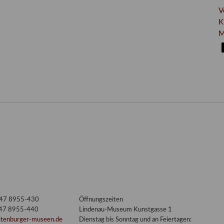
V
K
M
3447 8955-430
Öffnungszeiten
447 8955-440
Lindenau-Museum Kunstgasse 1
ltenburger-museen.de
Dienstag bis Sonntag und an Feiertagen: