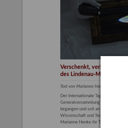
Aktuelle
Bestand
Gesamtv
Grußkar
Kalende
Bestellu
Verschenkt, verkauft, ver
des Lindenau-Museums
Text von Marianne Henke, Provenien
Der Internationale Tag der Frauen 
Generalversammlung der Vereinten N
begangen und soll an die entscheide
Wissenschaft und Technologie spiele
Marianne Henke ihr Tätigkeitsfeld v