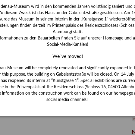
ndenau-Museum wird in den kommenden Jahren vollständig saniert und d
I
 Zu diesem Zweck ist das Haus an der Gabelentzstraße geschlossen. Am 14
J
urde das Museum in seinem Interim in der „Kunstgasse 1“ wiedereröffne
tellungen finden derzeit im Prinzenpalais des Residenzschlosses (Schlos
K
Altenburg) statt.
nformationen zu den Bauarbeiten finden Sie auf unserer Homepage und 
Social-Media-Kanälen!
M
We´ve moved!
P
nau-Museum will be completely renovated and significantly expanded in 
r this purpose, the building on Gabelentzstraße will be closed. On 14 Jul
R
s reopened its interim at “Kunstgasse 1”. Special exhibitions are curren
ce in the Prinzenpalais of the Residenzschloss (Schloss 16, 04600 Altenbu
S
e information on the construction work can be found on our homepage 
social media channels!
S
V
W
W
N