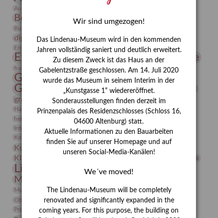
Bauhaus
Ausstellung „Vier Winde“
Berlin in den Zwanziger Jahren
Bernhard August von Lindenau
Bibliothek
Wir sind umgezogen!
Conrad Felixmüller
Burg Posterstein
Depot
Der Blaue Reiter
digitallabor
Entartete Kunst
Enteignung
Das Lindenau-Museum wird in den kommenden
estrusker
Erdmann Julius Dietrich
Erlebnisportal
Exlibris
Jahren vollständig saniert und deutlich erweitert.
Expressionismus
Fotografie
Florenz
Festrede
Zu diesem Zweck ist das Haus an der
Frauen in der Antike und heute
frauen
Gabelentzstraße geschlossen. Am 14. Juli 2020
Gerhard-Altenbourg-Preis
wurde das Museum in seinem Interim in der
Gerhard Altenbourg
Grafik
Gerhard Kurt Müller
„Kunstgasse 1“ wiedereröffnet.
grafische sammlung
griechische Mythologie
Sonderausstellungen finden derzeit im
Heldinnen
Hanns-Conon von der Gabelentz
Heinrich Kirchhoff
Prinzenpalais des Residenzschlosses (Schloss 16,
herman de vries
Humboldt
Insekten
04600 Altenburg) statt.
Integriertes Schädlingsmanagement
Italien
Jahresempfang
Jubiläum
Aktuelle Informationen zu den Bauarbeiten
Kunst
Kolosseum
Kooperationsausstellung
Korkmodelle
finden Sie auf unserer Homepage und auf
Kunstvermittlung
Kunstmuseum
Kunst von Kühl
unseren Social-Media-Kanälen!
Künstler
KUNSTWAND
Künstlerin
Kurs
Lehmbruck
Lindenau-Museum
Marstall
Messeakademie
We´ve moved!
Museumsgeschichte
Museumsnacht
Natur
Museumspädagogik
Mäzen
Napoleon
Neue Remise
The Lindenau-Museum will be completely
Objekt im Fokus
Paul Klee
Peter Schnürpel
Phelloplastik
Pohlhof
renovated and significantly expanded in the
Provenienzforschung
Provenienz
coming years. For this purpose, the building on