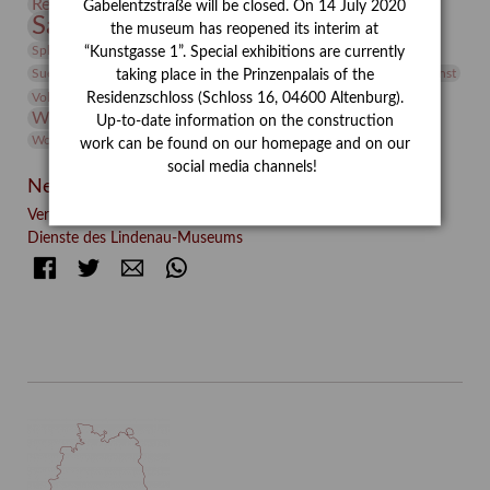
Restaurierung
Restitution
Rudi Lesser
Ruth Wolf-Rehfeld
Gabelentzstraße will be closed. On 14 July 2020
Sammlung
Samstagszeichner
Skulptur
Sonderausstellung
the museum has reopened its interim at
studio
Studio Bildende Kunst
Sphinx
studioDIGITAL
“Kunstgasse 1”. Special exhibitions are currently
Vermittlung
Suermondt-Ludwig-Museum
Video
Videokunst
taking place in the Prinzenpalais of the
Volontariat
Walter Rheiner
Weihnachten
Werefkin
Residenzschloss (Schloss 16, 04600 Altenburg).
Werkbetrachtung
Wissenschaft
Winter
Wolf and Dog
Up-to-date information on the construction
Wolf und Hund
Zirkuswoche
work can be found on our homepage and on our
social media channels!
Neueste Beiträge
Verschenkt, verkauft, vergessen? – Kunstdetektivinnen im
Dienste des Lindenau-Museums
Facebook
Twitter
E-mail
WhatsApp