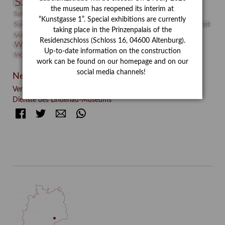
Sammlung
Samstagszeichner
Skulptur
Sonderausstellung
the museum has reopened its interim at
studio
Studio Bildende Kunst
Sphinx
studioDIGITAL
“Kunstgasse 1”. Special exhibitions are currently
Vermittlung
Suermondt-Ludwig-Museum
Video
Videokunst
taking place in the Prinzenpalais of the
Volontariat
Walter Rheiner
Weihnachten
Werefkin
Residenzschloss (Schloss 16, 04600 Altenburg).
Werkbetrachtung
Wissenschaft
Winter
Wolf and Dog
Up-to-date information on the construction
Wolf und Hund
Zirkuswoche
work can be found on our homepage and on our
social media channels!
Neueste Beiträge
Verschenkt, verkauft, vergessen? – Kunstdetektivinnen im
Dienste des Lindenau-Museums
Facebook
Twitter
E-mail
WhatsApp