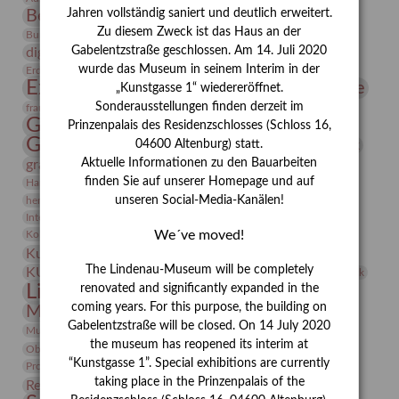
Bernhard August von Lindenau
Bibliothek
Jahren vollständig saniert und deutlich erweitert.
Zu diesem Zweck ist das Haus an der
Conrad Felixmüller
Burg Posterstein
Depot
Der Blaue Reiter
Gabelentzstraße geschlossen. Am 14. Juli 2020
digitallabor
Entartete Kunst
Enteignung
estrusker
wurde das Museum in seinem Interim in der
Erdmann Julius Dietrich
Erlebnisportal
Exlibris
Expressionismus
Fotografie
Florenz
„Kunstgasse 1“ wiedereröffnet.
Festrede
Frauen in der Antike und heute
Sonderausstellungen finden derzeit im
frauen
Gerhard-Altenbourg-Preis
Prinzenpalais des Residenzschlosses (Schloss 16,
Gerhard Altenbourg
Grafik
04600 Altenburg) statt.
Gerhard Kurt Müller
Aktuelle Informationen zu den Bauarbeiten
grafische sammlung
griechische Mythologie
Heldinnen
finden Sie auf unserer Homepage und auf
Hanns-Conon von der Gabelentz
Heinrich Kirchhoff
unseren Social-Media-Kanälen!
herman de vries
Humboldt
Insekten
Integriertes Schädlingsmanagement
Italien
Jahresempfang
Jubiläum
Kunst
We´ve moved!
Kolosseum
Kooperationsausstellung
Korkmodelle
Kunstvermittlung
Kunstmuseum
Kunst von Kühl
Künstler
The Lindenau-Museum will be completely
KUNSTWAND
Künstlerin
Kurs
Lehmbruck
Lindenau-Museum
renovated and significantly expanded in the
Marstall
Messeakademie
coming years. For this purpose, the building on
Museumsgeschichte
Museumsnacht
Gabelentzstraße will be closed. On 14 July 2020
Natur
Museumspädagogik
Mäzen
Napoleon
Neue Remise
the museum has reopened its interim at
Objekt im Fokus
Paul Klee
Peter Schnürpel
Phelloplastik
Pohlhof
Provenienzforschung
“Kunstgasse 1”. Special exhibitions are currently
Provenienz
taking place in the Prinzenpalais of the
Restaurierung
Restitution
Rudi Lesser
Ruth Wolf-Rehfeld