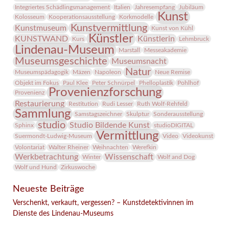
Integriertes Schädlingsmanagement
Italien
Jahresempfang
Jubiläum
Kunst
Kolosseum
Kooperationsausstellung
Korkmodelle
Kunstvermittlung
Kunstmuseum
Kunst von Kühl
Künstler
KUNSTWAND
Künstlerin
Kurs
Lehmbruck
Lindenau-Museum
Marstall
Messeakademie
Museumsgeschichte
Museumsnacht
Natur
Museumspädagogik
Mäzen
Napoleon
Neue Remise
Objekt im Fokus
Paul Klee
Peter Schnürpel
Phelloplastik
Pohlhof
Provenienzforschung
Provenienz
Restaurierung
Restitution
Rudi Lesser
Ruth Wolf-Rehfeld
Sammlung
Samstagszeichner
Skulptur
Sonderausstellung
studio
Studio Bildende Kunst
Sphinx
studioDIGITAL
Vermittlung
Suermondt-Ludwig-Museum
Video
Videokunst
Volontariat
Walter Rheiner
Weihnachten
Werefkin
Werkbetrachtung
Wissenschaft
Winter
Wolf and Dog
Wolf und Hund
Zirkuswoche
Neueste Beiträge
Verschenkt, verkauft, vergessen? – Kunstdetektivinnen im
Dienste des Lindenau-Museums
Facebook
Twitter
E-mail
WhatsApp