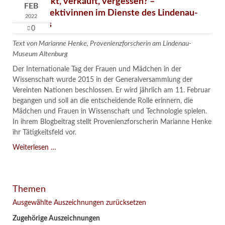
Verschenkt, verkauft, vergessen? –
FEB
Kunstdetektivinnen im Dienste des Lindenau-
2022
Museums
0
Text von Marianne Henke, Provenienzforscherin am Lindenau-
Museum Altenburg
Der Internationale Tag der Frauen und Mädchen in der
Wissenschaft wurde 2015 in der Generalversammlung der
Vereinten Nationen beschlossen. Er wird jährlich am 11. Februar
begangen und soll an die entscheidende Rolle erinnern, die
Mädchen und Frauen in Wissenschaft und Technologie spielen.
In ihrem Blogbeitrag stellt Provenienzforscherin Marianne Henke
ihr Tätigkeitsfeld vor.
Verschenkt,
Weiterlesen …
verkauft,
vergessen?
–
Themen
Kunstdetektivinnen
im
Ausgewählte Auszeichnungen zurücksetzen
Dienste
Zugehörige Auszeichnungen
des