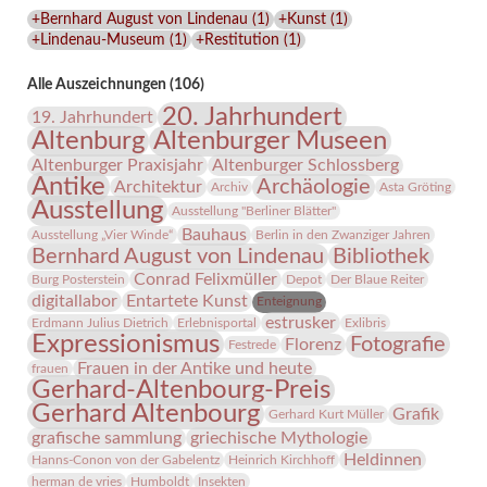
Lindenau-
+Bernhard August von Lindenau
(
1
)
+Kunst
(
1
)
Museums
+Lindenau-Museum
(
1
)
+Restitution
(
1
)
Alle Auszeichnungen (106)
20. Jahrhundert
19. Jahrhundert
Altenburg
Altenburger Museen
Altenburger Praxisjahr
Altenburger Schlossberg
Antike
Archäologie
Architektur
Archiv
Asta Gröting
Ausstellung
Ausstellung "Berliner Blätter"
Bauhaus
Ausstellung „Vier Winde“
Berlin in den Zwanziger Jahren
Bernhard August von Lindenau
Bibliothek
Conrad Felixmüller
Burg Posterstein
Depot
Der Blaue Reiter
digitallabor
Entartete Kunst
Enteignung
estrusker
Erdmann Julius Dietrich
Erlebnisportal
Exlibris
Expressionismus
Fotografie
Florenz
Festrede
Frauen in der Antike und heute
frauen
Gerhard-Altenbourg-Preis
Gerhard Altenbourg
Grafik
Gerhard Kurt Müller
grafische sammlung
griechische Mythologie
Heldinnen
Hanns-Conon von der Gabelentz
Heinrich Kirchhoff
herman de vries
Humboldt
Insekten