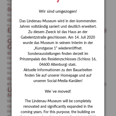
Bauhaus
Ausstellung „Vier Winde“
Berlin in den Zwanziger Jahren
Bernhard August von Lindenau
Bibliothek
Wir sind umgezogen!
Conrad Felixmüller
Burg Posterstein
Depot
Der Blaue Reiter
digitallabor
Entartete Kunst
Enteignung
Das Lindenau-Museum wird in den kommenden
estrusker
Erdmann Julius Dietrich
Erlebnisportal
Exlibris
Jahren vollständig saniert und deutlich erweitert.
Expressionismus
Fotografie
Florenz
Festrede
Zu diesem Zweck ist das Haus an der
Frauen in der Antike und heute
frauen
Gabelentzstraße geschlossen. Am 14. Juli 2020
Gerhard-Altenbourg-Preis
wurde das Museum in seinem Interim in der
Gerhard Altenbourg
Grafik
Gerhard Kurt Müller
„Kunstgasse 1“ wiedereröffnet.
grafische sammlung
griechische Mythologie
Sonderausstellungen finden derzeit im
Heldinnen
Hanns-Conon von der Gabelentz
Heinrich Kirchhoff
Prinzenpalais des Residenzschlosses (Schloss 16,
herman de vries
Humboldt
Insekten
04600 Altenburg) statt.
Integriertes Schädlingsmanagement
Italien
Jahresempfang
Jubiläum
Aktuelle Informationen zu den Bauarbeiten
Kunst
Kolosseum
Kooperationsausstellung
Korkmodelle
finden Sie auf unserer Homepage und auf
Kunstvermittlung
Kunstmuseum
Kunst von Kühl
unseren Social-Media-Kanälen!
Künstler
KUNSTWAND
Künstlerin
Kurs
Lehmbruck
Lindenau-Museum
Marstall
Messeakademie
We´ve moved!
Museumsgeschichte
Museumsnacht
Natur
Museumspädagogik
Mäzen
Napoleon
Neue Remise
The Lindenau-Museum will be completely
Objekt im Fokus
Paul Klee
Peter Schnürpel
Phelloplastik
Pohlhof
renovated and significantly expanded in the
Provenienzforschung
Provenienz
coming years. For this purpose, the building on