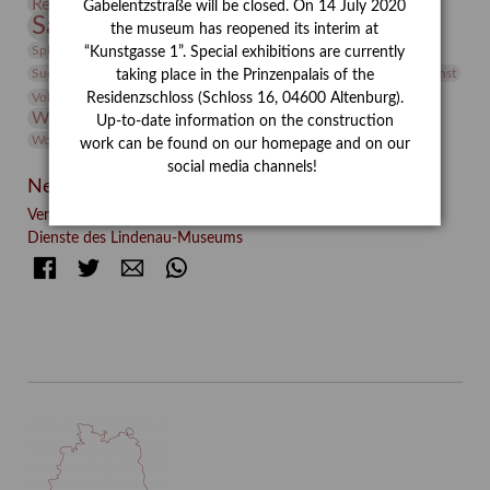
Restaurierung
Restitution
Rudi Lesser
Ruth Wolf-Rehfeld
Gabelentzstraße will be closed. On 14 July 2020
Sammlung
Samstagszeichner
Skulptur
Sonderausstellung
the museum has reopened its interim at
studio
Studio Bildende Kunst
Sphinx
studioDIGITAL
“Kunstgasse 1”. Special exhibitions are currently
Vermittlung
Suermondt-Ludwig-Museum
Video
Videokunst
taking place in the Prinzenpalais of the
Volontariat
Walter Rheiner
Weihnachten
Werefkin
Residenzschloss (Schloss 16, 04600 Altenburg).
Werkbetrachtung
Wissenschaft
Winter
Wolf and Dog
Up-to-date information on the construction
Wolf und Hund
Zirkuswoche
work can be found on our homepage and on our
social media channels!
Neueste Beiträge
Verschenkt, verkauft, vergessen? – Kunstdetektivinnen im
Dienste des Lindenau-Museums
Facebook
Twitter
E-mail
WhatsApp