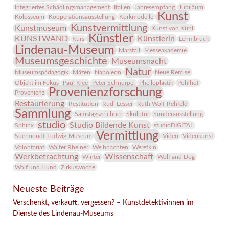
Integriertes Schädlingsmanagement
Italien
Jahresempfang
Jubiläum
Kunst
Kolosseum
Kooperationsausstellung
Korkmodelle
Kunstvermittlung
Kunstmuseum
Kunst von Kühl
Künstler
KUNSTWAND
Künstlerin
Kurs
Lehmbruck
Lindenau-Museum
Marstall
Messeakademie
Museumsgeschichte
Museumsnacht
Natur
Museumspädagogik
Mäzen
Napoleon
Neue Remise
Objekt im Fokus
Paul Klee
Peter Schnürpel
Phelloplastik
Pohlhof
Provenienzforschung
Provenienz
Restaurierung
Restitution
Rudi Lesser
Ruth Wolf-Rehfeld
Sammlung
Samstagszeichner
Skulptur
Sonderausstellung
studio
Studio Bildende Kunst
Sphinx
studioDIGITAL
Vermittlung
Suermondt-Ludwig-Museum
Video
Videokunst
Volontariat
Walter Rheiner
Weihnachten
Werefkin
Werkbetrachtung
Wissenschaft
Winter
Wolf and Dog
Wolf und Hund
Zirkuswoche
Neueste Beiträge
Verschenkt, verkauft, vergessen? – Kunstdetektivinnen im
Dienste des Lindenau-Museums
Facebook
Twitter
E-mail
WhatsApp