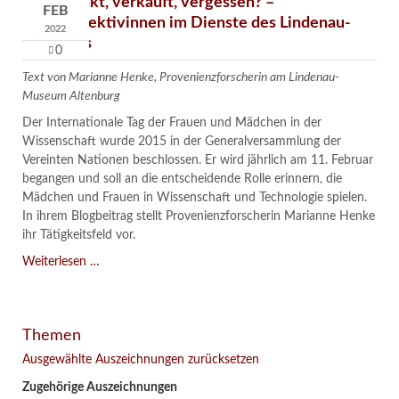
Verschenkt, verkauft, vergessen? –
FEB
Kunstdetektivinnen im Dienste des Lindenau-
2022
Museums
0
Text von Marianne Henke, Provenienzforscherin am Lindenau-
Museum Altenburg
Der Internationale Tag der Frauen und Mädchen in der
Wissenschaft wurde 2015 in der Generalversammlung der
Vereinten Nationen beschlossen. Er wird jährlich am 11. Februar
begangen und soll an die entscheidende Rolle erinnern, die
Mädchen und Frauen in Wissenschaft und Technologie spielen.
In ihrem Blogbeitrag stellt Provenienzforscherin Marianne Henke
ihr Tätigkeitsfeld vor.
Verschenkt,
Weiterlesen …
verkauft,
vergessen?
–
Themen
Kunstdetektivinnen
im
Ausgewählte Auszeichnungen zurücksetzen
Dienste
Zugehörige Auszeichnungen
des