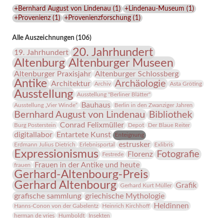
Lindenau-
+Bernhard August von Lindenau
(
1
)
+Lindenau-Museum
(
1
)
Museums
+Provenienz
(
1
)
+Provenienzforschung
(
1
)
Alle Auszeichnungen (106)
20. Jahrhundert
19. Jahrhundert
Altenburg
Altenburger Museen
Altenburger Praxisjahr
Altenburger Schlossberg
Antike
Archäologie
Architektur
Archiv
Asta Gröting
Ausstellung
Ausstellung "Berliner Blätter"
Bauhaus
Ausstellung „Vier Winde“
Berlin in den Zwanziger Jahren
Bernhard August von Lindenau
Bibliothek
Conrad Felixmüller
Burg Posterstein
Depot
Der Blaue Reiter
digitallabor
Entartete Kunst
Enteignung
estrusker
Erdmann Julius Dietrich
Erlebnisportal
Exlibris
Expressionismus
Fotografie
Florenz
Festrede
Frauen in der Antike und heute
frauen
Gerhard-Altenbourg-Preis
Gerhard Altenbourg
Grafik
Gerhard Kurt Müller
grafische sammlung
griechische Mythologie
Heldinnen
Hanns-Conon von der Gabelentz
Heinrich Kirchhoff
herman de vries
Humboldt
Insekten