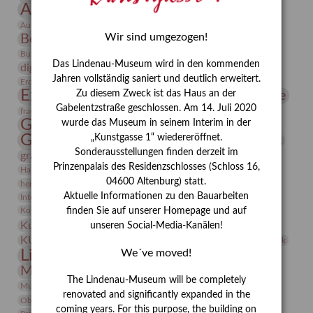
Ausstellung
Ausstellung "Berliner Blätter"
Bauhaus
Ausstellung „Vier Winde“
Berlin in den Zwanziger Jahren
Wir sind umgezogen!
Bernhard August von Lindenau
Bibliothek
Conrad Felixmüller
Burg Posterstein
Depot
Der Blaue Reiter
Das Lindenau-Museum wird in den kommenden
digitallabor
Entartete Kunst
Enteignung
Jahren vollständig saniert und deutlich erweitert.
estrusker
Erdmann Julius Dietrich
Erlebnisportal
Exlibris
Expressionismus
Fotografie
Zu diesem Zweck ist das Haus an der
Florenz
Festrede
Gabelentzstraße geschlossen. Am 14. Juli 2020
Frauen in der Antike und heute
frauen
Gerhard-Altenbourg-Preis
wurde das Museum in seinem Interim in der
Gerhard Altenbourg
„Kunstgasse 1“ wiedereröffnet.
Grafik
Gerhard Kurt Müller
Sonderausstellungen finden derzeit im
grafische sammlung
griechische Mythologie
Prinzenpalais des Residenzschlosses (Schloss 16,
Heldinnen
Hanns-Conon von der Gabelentz
Heinrich Kirchhoff
04600 Altenburg) statt.
herman de vries
Humboldt
Insekten
Aktuelle Informationen zu den Bauarbeiten
Integriertes Schädlingsmanagement
Italien
Jahresempfang
Jubiläum
Kunst
Kolosseum
Kooperationsausstellung
Korkmodelle
finden Sie auf unserer Homepage und auf
Kunstvermittlung
Kunstmuseum
unseren Social-Media-Kanälen!
Kunst von Kühl
Künstler
KUNSTWAND
Künstlerin
Kurs
Lehmbruck
Lindenau-Museum
We´ve moved!
Marstall
Messeakademie
Museumsgeschichte
Museumsnacht
The Lindenau-Museum will be completely
Natur
Museumspädagogik
Mäzen
Napoleon
Neue Remise
renovated and significantly expanded in the
Objekt im Fokus
Paul Klee
Peter Schnürpel
Phelloplastik
Pohlhof
coming years. For this purpose, the building on