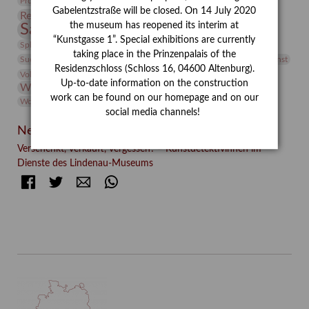
Provenienzforschung
Provenienz
Gabelentzstraße will be closed. On 14 July 2020
Restaurierung
Restitution
Rudi Lesser
Ruth Wolf-Rehfeld
the museum has reopened its interim at
Sammlung
Samstagszeichner
Skulptur
Sonderausstellung
“Kunstgasse 1”. Special exhibitions are currently
studio
Studio Bildende Kunst
Sphinx
studioDIGITAL
taking place in the Prinzenpalais of the
Vermittlung
Suermondt-Ludwig-Museum
Video
Videokunst
Residenzschloss (Schloss 16, 04600 Altenburg).
Volontariat
Walter Rheiner
Weihnachten
Werefkin
Up-to-date information on the construction
Werkbetrachtung
Wissenschaft
Winter
Wolf and Dog
work can be found on our homepage and on our
Wolf und Hund
Zirkuswoche
social media channels!
Neueste Beiträge
Verschenkt, verkauft, vergessen? – Kunstdetektivinnen im
Dienste des Lindenau-Museums
Facebook
Twitter
E-mail
WhatsApp