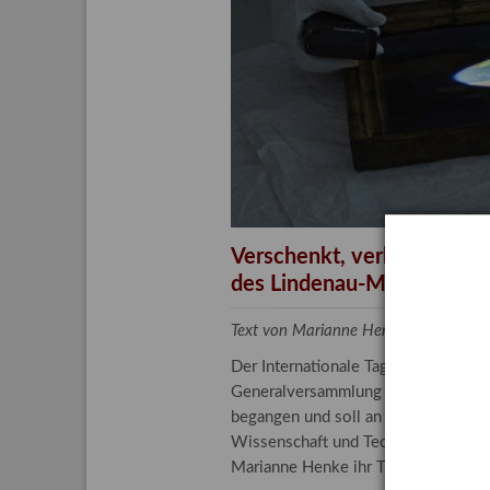
Aktuelle
Bestand
Gesamtv
Grußkar
Kalende
Bestellu
Verschenkt, verkauft, ver
des Lindenau-Museums
Text von Marianne Henke, Provenien
Der Internationale Tag der Frauen 
Generalversammlung der Vereinten N
begangen und soll an die entscheide
Wissenschaft und Technologie spiele
Marianne Henke ihr Tätigkeitsfeld v