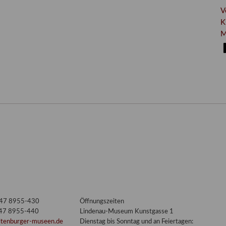
V
K
M
3447 8955-430
Öffnungszeiten
447 8955-440
Lindenau-Museum Kunstgasse 1
ltenburger-museen.de
Dienstag bis Sonntag und an Feiertagen: