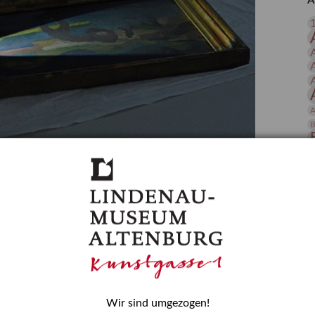
A
 Publikationen
Forschung
skataloge & Editionen
erzeichnis
ten
r
A
ng
B
gessen? – Kunstdetektivinnen im Dienste
D
E
zforscherin am Lindenau-Museum Altenburg
und Mädchen in der Wissenschaft wurde 2015 in der
ationen beschlossen. Er wird jährlich am 11. Februar
nde Rolle erinnern, die Mädchen und Frauen in
n. In ihrem Blogbeitrag stellt Provenienzforscherin
or.
Wir sind umgezogen!
H