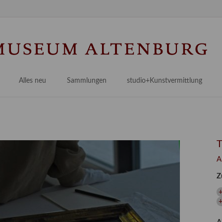
Na
üb
Alles neu
Sammlungen
studio+Kunstvermittlung
 Museum
Planungsstände
Antikensammlungen
studio
Lindenau21PLUS
Frühe italienische Malerei
studioAngebote
Digitalisierung
bellissimo.digital
studioTeam
Provenienzforschung
Malerei 17.–19. Jh.
Angebote für Erwachsene
A
Kulturelle Vermittlung
Deutsche Malerei 20./21. Jh.
Angebote für Kitas
Z
Länderübergreifende kulturtouristische Ziele
 / Praxisprojekt
Grafische Sammlung
Angebote für Schulen
nt
Kunstbibliothek
onen
Restaurierung