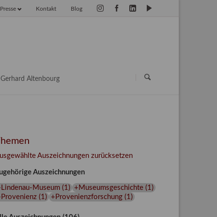
Presse
Kontakt
Blog
vigation
erspringen
Navigation
überspringen
Gerhard Altenbourg
Themen
usgewählte Auszeichnungen zurücksetzen
ugehörige Auszeichnungen
+Lindenau-Museum
(
1
)
+Museumsgeschichte
(
1
)
+Provenienz
(
1
)
+Provenienzforschung
(
1
)