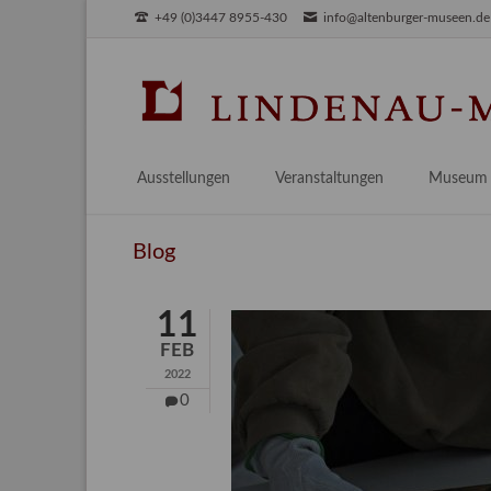
+49 (0)3447 8955-430
info@altenburger-museen.de
SUCHEN
Ausstellungen
Veranstaltungen
Museum
Vorschau
Über das
Blog
Aktuell
Aktuelles
Archiv
Besuch
11
Digitales
FEB
Team
2022
Praktikum
0
Engageme
Publikati