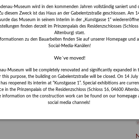
ndenau-Museum wird in den kommenden Jahren vollständig saniert und d
I
 Zu diesem Zweck ist das Haus an der Gabelentzstraße geschlossen. Am 14
J
urde das Museum in seinem Interim in der „Kunstgasse 1“ wiedereröffne
tellungen finden derzeit im Prinzenpalais des Residenzschlosses (Schlos
K
Altenburg) statt.
nformationen zu den Bauarbeiten finden Sie auf unserer Homepage und 
Social-Media-Kanälen!
M
We´ve moved!
P
nau-Museum will be completely renovated and significantly expanded in 
r this purpose, the building on Gabelentzstraße will be closed. On 14 Jul
R
s reopened its interim at “Kunstgasse 1”. Special exhibitions are curren
ce in the Prinzenpalais of the Residenzschloss (Schloss 16, 04600 Altenbu
S
e information on the construction work can be found on our homepage 
social media channels!
S
V
W
W
N