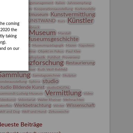
ntegriertes Schädlingsmanagement
Italien
Jahresempfang
ubiläum
Kolosseum
Kooperationsausstellung
Korkmodelle
Kunst
Kunstvermittlung
Kunstmuseum
Künstler
KUNSTWAND
unst von Kühl
Kurs
the coming
Künstlerin
Lehmbruck
y 2020 the
Lindenau-Museum
Marstall
tly taking
Museumsgeschichte
esseakademie
rg).
Museumsnacht
Museumspädagogik
Mäzen
Napoleon
and on our
Natur
Neue Remise
Objekt im Fokus
Paul Klee
eter Schnürpel
Phelloplastik
Pohlhof
Provenienz
Provenienzforschung
Restaurierung
estitution
Rudi Lesser
Ruth Wolf-Rehfeld
Sammlung
Samstagszeichner
Skulptur
studio
onderausstellung
Sphinx
Studio Bildende Kunst
studioDIGITAL
Vermittlung
uermondt-Ludwig-Museum
Video
ideokunst
Volontariat
Walter Rheiner
Weihnachten
Werkbetrachtung
Wissenschaft
erefkin
Winter
olf and Dog
Wolf und Hund
Zirkuswoche
eueste Beiträge