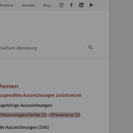
Presse
Kontakt
Blog
vigation
erspringen
Navigation
überspringen
Gerhard Altenbourg
Themen
usgewählte Auszeichnungen zurücksetzen
ugehörige Auszeichnungen
+Museumsgeschichte
(
1
)
+Provenienz
(
1
)
lle Auszeichnungen (106)