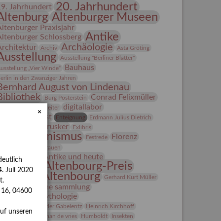
20. Jahrhundert
19. Jahrhundert
Altenburg
Altenburger Museen
Altenburger Praxisjahr
Antike
Altenburger Schlossberg
Archäologie
Architektur
Archiv
Asta Gröting
Ausstellung
Ausstellung "Berliner Blätter"
Bauhaus
usstellung „Vier Winde“
erlin in den Zwanziger Jahren
Bernhard August von Lindenau
Bibliothek
Conrad Felixmüller
Burg Posterstein
digitallabor
epot
Der Blaue Reiter
×
Entartete Kunst
Enteignung
Erdmann Julius Dietrich
estrusker
rlebnisportal
Exlibris
Expressionismus
Florenz
Festrede
Fotografie
frauen
Frauen in der Antike und heute
eutlich
Gerhard-Altenbourg-Preis
. Juli 2020
Gerhard Altenbourg
Gerhard Kurt Müller
t.
Grafik
grafische sammlung
s 16, 04600
griechische Mythologie
anns-Conon von der Gabelentz
Heinrich Kirchhoff
auf unseren
Heldinnen
herman de vries
Humboldt
Insekten