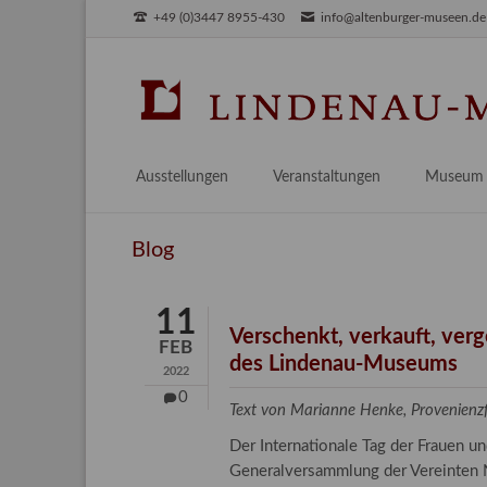
+49 (0)3447 8955-430
info@altenburger-museen.de
SUCHEN
Ausstellungen
Veranstaltungen
Museum
Vorschau
Über das
Blog
Aktuell
Aktuelles
Archiv
Besuch
11
Digitales
Verschenkt, verkauft, ver
FEB
des Lindenau-Museums
Team
2022
Praktikum
0
Text von Marianne Henke, Provenien
Engageme
Der Internationale Tag der Frauen 
Publikati
Generalversammlung der Vereinten N