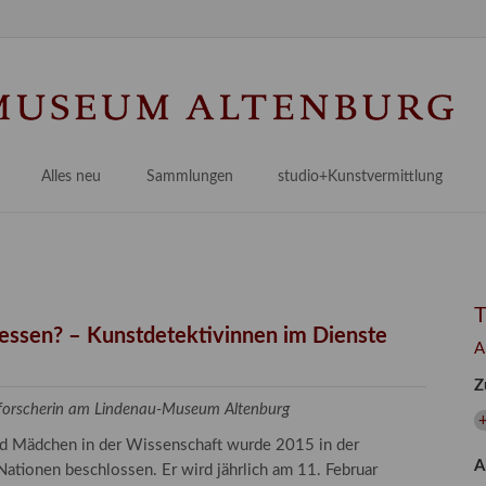
Na
üb
Alles neu
Sammlungen
studio+Kunstvermittlung
 Museum
Planungsstände
Antikensammlungen
studio
Lindenau21PLUS
Frühe italienische Malerei
studioAngebote
Digitalisierung
bellissimo.digital
studioTeam
Provenienzforschung
Malerei 17.–19. Jh.
Angebote für Erwachsene
gessen? – Kunstdetektivinnen im Dienste
A
Kulturelle Vermittlung
Deutsche Malerei 20./21. Jh.
Angebote für Kitas
Z
Länderübergreifende kulturtouristische Ziele
 / Praxisprojekt
Grafische Sammlung
Angebote für Schulen
zforscherin am Lindenau-Museum Altenburg
nt
Kunstbibliothek
und Mädchen in der Wissenschaft wurde 2015 in der
A
onen
Restaurierung
ationen beschlossen. Er wird jährlich am 11. Februar