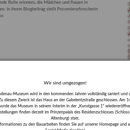
nde Rolle erinnern, die Mädchen und Frauen in
 Publikationen
Forschung
n. In ihrem Blogbeitrag stellt Provenienzforscherin
skataloge & Editionen
or.
erzeichnis
ten
A
r
B
ng
D
E
Wir sind umgezogen!
ndenau-Museum wird in den kommenden Jahren vollständig saniert und d
 Zu diesem Zweck ist das Haus an der Gabelentzstraße geschlossen. Am 14
urde das Museum in seinem Interim in der „Kunstgasse 1“ wiedereröffne
tellungen finden derzeit im Prinzenpalais des Residenzschlosses (Schlos
Altenburg) statt.
H
nformationen zu den Bauarbeiten finden Sie auf unserer Homepage und 