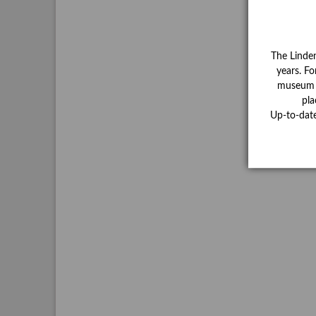
The Linde
years. Fo
museum ha
pla
Up-to-dat