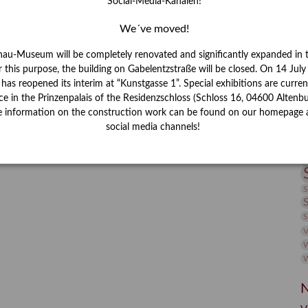
Social-Media-Kanälen!
I
J
We´ve moved!
K
nau-Museum will be completely renovated and significantly expanded in 
r this purpose, the building on Gabelentzstraße will be closed. On 14 Jul
s reopened its interim at “Kunstgasse 1”. Special exhibitions are curren
M
ce in the Prinzenpalais of the Residenzschloss (Schloss 16, 04600 Altenbu
e information on the construction work can be found on our homepage 
social media channels!
P
R
S
S
V
W
W
N