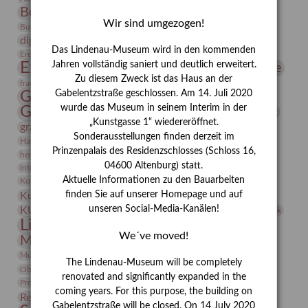
Bernhard August von Lindenau
Bibliothek
Wir sind umgezogen!
Conrad Felixmüller
Burg Posterstein
Depot
Der Blaue Reiter
digitallabor
Entartete Kunst
Enteignung
Das Lindenau-Museum wird in den kommenden
estrusker
Erdmann Julius Dietrich
Erlebnisportal
Exlibris
Expressionismus
Jahren vollständig saniert und deutlich erweitert.
Fotografie
Florenz
Festrede
Zu diesem Zweck ist das Haus an der
Frauen in der Antike und heute
frauen
Gerhard-Altenbourg-Preis
Gabelentzstraße geschlossen. Am 14. Juli 2020
wurde das Museum in seinem Interim in der
Gerhard Altenbourg
Grafik
Gerhard Kurt Müller
„Kunstgasse 1“ wiedereröffnet.
grafische sammlung
griechische Mythologie
Sonderausstellungen finden derzeit im
Heldinnen
Hanns-Conon von der Gabelentz
Heinrich Kirchhoff
Prinzenpalais des Residenzschlosses (Schloss 16,
herman de vries
Humboldt
Insekten
04600 Altenburg) statt.
Integriertes Schädlingsmanagement
Italien
Jahresempfang
Jubiläum
Kunst
Aktuelle Informationen zu den Bauarbeiten
Kolosseum
Kooperationsausstellung
Korkmodelle
Kunstvermittlung
finden Sie auf unserer Homepage und auf
Kunstmuseum
Kunst von Kühl
Künstler
unseren Social-Media-Kanälen!
KUNSTWAND
Künstlerin
Kurs
Lehmbruck
Lindenau-Museum
Marstall
Messeakademie
We´ve moved!
Museumsgeschichte
Museumsnacht
Natur
Museumspädagogik
Mäzen
Napoleon
Neue Remise
The Lindenau-Museum will be completely
Objekt im Fokus
Paul Klee
Peter Schnürpel
Phelloplastik
Pohlhof
renovated and significantly expanded in the
Provenienzforschung
Provenienz
coming years. For this purpose, the building on
Restaurierung
Restitution
Rudi Lesser
Ruth Wolf-Rehfeld
Gabelentzstraße will be closed. On 14 July 2020