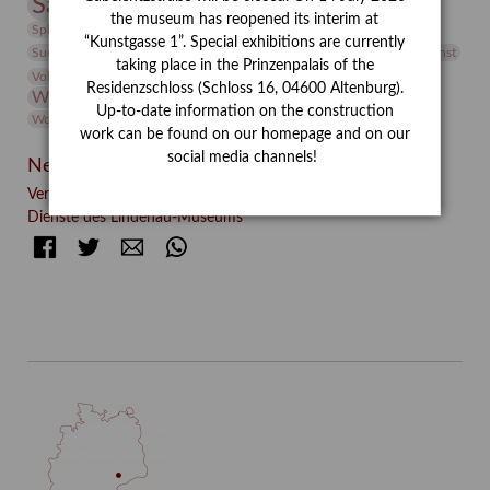
Sammlung
Samstagszeichner
Skulptur
Sonderausstellung
the museum has reopened its interim at
studio
Studio Bildende Kunst
Sphinx
studioDIGITAL
“Kunstgasse 1”. Special exhibitions are currently
Vermittlung
Suermondt-Ludwig-Museum
Video
Videokunst
taking place in the Prinzenpalais of the
Volontariat
Walter Rheiner
Weihnachten
Werefkin
Residenzschloss (Schloss 16, 04600 Altenburg).
Werkbetrachtung
Wissenschaft
Winter
Wolf and Dog
Up-to-date information on the construction
Wolf und Hund
Zirkuswoche
work can be found on our homepage and on our
social media channels!
Neueste Beiträge
Verschenkt, verkauft, vergessen? – Kunstdetektivinnen im
Dienste des Lindenau-Museums
Facebook
Twitter
E-mail
WhatsApp