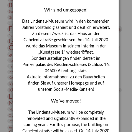
Bernhard August von Lindenau
Bibliothek
Wir sind umgezogen!
Conrad Felixmüller
Burg Posterstein
Depot
Der Blaue Reiter
digitallabor
Entartete Kunst
Enteignung
Das Lindenau-Museum wird in den kommenden
estrusker
Erdmann Julius Dietrich
Erlebnisportal
Exlibris
Expressionismus
Jahren vollständig saniert und deutlich erweitert.
Fotografie
Florenz
Festrede
Zu diesem Zweck ist das Haus an der
Frauen in der Antike und heute
frauen
Gerhard-Altenbourg-Preis
Gabelentzstraße geschlossen. Am 14. Juli 2020
wurde das Museum in seinem Interim in der
Gerhard Altenbourg
Grafik
Gerhard Kurt Müller
„Kunstgasse 1“ wiedereröffnet.
grafische sammlung
griechische Mythologie
Sonderausstellungen finden derzeit im
Heldinnen
Hanns-Conon von der Gabelentz
Heinrich Kirchhoff
Prinzenpalais des Residenzschlosses (Schloss 16,
herman de vries
Humboldt
Insekten
04600 Altenburg) statt.
Integriertes Schädlingsmanagement
Italien
Jahresempfang
Jubiläum
Kunst
Aktuelle Informationen zu den Bauarbeiten
Kolosseum
Kooperationsausstellung
Korkmodelle
Kunstvermittlung
finden Sie auf unserer Homepage und auf
Kunstmuseum
Kunst von Kühl
Künstler
unseren Social-Media-Kanälen!
KUNSTWAND
Künstlerin
Kurs
Lehmbruck
Lindenau-Museum
Marstall
Messeakademie
We´ve moved!
Museumsgeschichte
Museumsnacht
Natur
Museumspädagogik
Mäzen
Napoleon
Neue Remise
The Lindenau-Museum will be completely
Objekt im Fokus
Paul Klee
Peter Schnürpel
Phelloplastik
Pohlhof
renovated and significantly expanded in the
Provenienzforschung
Provenienz
coming years. For this purpose, the building on
Restaurierung
Restitution
Rudi Lesser
Ruth Wolf-Rehfeld
Gabelentzstraße will be closed. On 14 July 2020