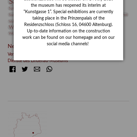
Sammlung
Samstagszeichner
Skulptur
Sonderausstellung
the museum has reopened its interim at
studio
Studio Bildende Kunst
Sphinx
studioDIGITAL
“Kunstgasse 1”. Special exhibitions are currently
Vermittlung
Suermondt-Ludwig-Museum
Video
Videokunst
taking place in the Prinzenpalais of the
Volontariat
Walter Rheiner
Weihnachten
Werefkin
Residenzschloss (Schloss 16, 04600 Altenburg).
Werkbetrachtung
Wissenschaft
Winter
Wolf and Dog
Up-to-date information on the construction
Wolf und Hund
Zirkuswoche
work can be found on our homepage and on our
social media channels!
Neueste Beiträge
Verschenkt, verkauft, vergessen? – Kunstdetektivinnen im
Dienste des Lindenau-Museums
Facebook
Twitter
E-mail
WhatsApp