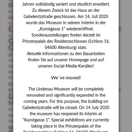
Bernhard August von Lindenau
Bibliothek
Jahren vollständig saniert und deutlich erweitert.
Zu diesem Zweck ist das Haus an der
Conrad Felixmüller
Burg Posterstein
Depot
Der Blaue Reiter
Gabelentzstraße geschlossen. Am 14. Juli 2020
digitallabor
Entartete Kunst
Enteignung
estrusker
wurde das Museum in seinem Interim in der
Erdmann Julius Dietrich
Erlebnisportal
Exlibris
Expressionismus
Fotografie
Florenz
„Kunstgasse 1“ wiedereröffnet.
Festrede
Frauen in der Antike und heute
Sonderausstellungen finden derzeit im
frauen
Gerhard-Altenbourg-Preis
Prinzenpalais des Residenzschlosses (Schloss 16,
Gerhard Altenbourg
Grafik
04600 Altenburg) statt.
Gerhard Kurt Müller
Aktuelle Informationen zu den Bauarbeiten
grafische sammlung
griechische Mythologie
Heldinnen
finden Sie auf unserer Homepage und auf
Hanns-Conon von der Gabelentz
Heinrich Kirchhoff
unseren Social-Media-Kanälen!
herman de vries
Humboldt
Insekten
Integriertes Schädlingsmanagement
Italien
Jahresempfang
Jubiläum
Kunst
We´ve moved!
Kolosseum
Kooperationsausstellung
Korkmodelle
Kunstvermittlung
Kunstmuseum
Kunst von Kühl
Künstler
The Lindenau-Museum will be completely
KUNSTWAND
Künstlerin
Kurs
Lehmbruck
Lindenau-Museum
renovated and significantly expanded in the
Marstall
Messeakademie
coming years. For this purpose, the building on
Museumsgeschichte
Museumsnacht
Gabelentzstraße will be closed. On 14 July 2020
Natur
Museumspädagogik
Mäzen
Napoleon
Neue Remise
the museum has reopened its interim at
Objekt im Fokus
Paul Klee
Peter Schnürpel
Phelloplastik
Pohlhof
Provenienzforschung
“Kunstgasse 1”. Special exhibitions are currently
Provenienz
taking place in the Prinzenpalais of the
Restaurierung
Restitution
Rudi Lesser
Ruth Wolf-Rehfeld