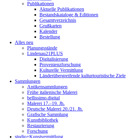
Publikationen
Aktuelle Publikationen
Bestandskataloge & Editionen
Gesamtverzeichnis
Grußkarten
Kalender
Bestellung
Alles neu
Planungsstände
Lindenau21PLUS
Digitalisierung
Provenienzforschung
Kulturelle Vermittlung
Länderübergreifende kulturtouristische Ziele
Sammlungen
Antikensammlungen
Frühe italienische Malerei
bellissimo.digital
Malerei 17.–19. Jh.
Deutsche Malerei 20./21. Jh.
Grafische Sammlung
Kunstbibliothek
Restaurierung
Forschung
studio+Kunstvermittlung