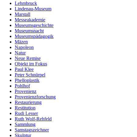
Lehmbruck
Lindenau-Museum
Marstall
Messeakademie
Museumsgeschichte
Museumsnacht
Museumspädagogik
Mäzen
Napoleon
Natur
Neue Remise
Objekt im Fokus
Paul Klee
Peter Schnürpel
Phelloplastik
Pohlhof
Provenienz
Provenienzforschung
Restaurierung
Restitution
Rudi Lesser
Ruth Wolf-Rehfeld
Sammlung
Samstagszeichner
Skulptur