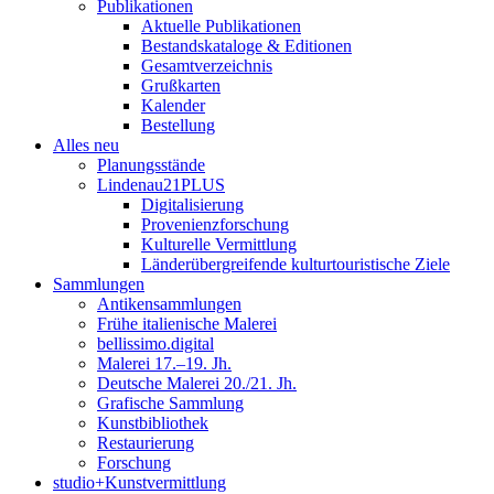
Publikationen
Aktuelle Publikationen
Bestandskataloge & Editionen
Gesamtverzeichnis
Grußkarten
Kalender
Bestellung
Alles neu
Planungsstände
Lindenau21PLUS
Digitalisierung
Provenienzforschung
Kulturelle Vermittlung
Länderübergreifende kulturtouristische Ziele
Sammlungen
Antikensammlungen
Frühe italienische Malerei
bellissimo.digital
Malerei 17.–19. Jh.
Deutsche Malerei 20./21. Jh.
Grafische Sammlung
Kunstbibliothek
Restaurierung
Forschung
studio+Kunstvermittlung