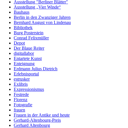
Ausstellung "Berliner Blätter"
Ausstellung „Vier Winde“
Bauhaus
Berlin in den Zwanziger Jahren
Bernhard August von Lindenau
Bibliothek
Burg Posterstein
Conrad Felixmüller
Depot
Der Blaue Reiter
digitallabor
Entartete Kunst
Enteignung
Erdmann Julius Dietrich
Erlebnisportal
estrusker
Exlibris
Expressionismus
Festrede
Florenz
Fotografie
frauen
Frauen in der Antike und heute
Gerhard-Altenbourg-Preis
Gerhard Altenbourg