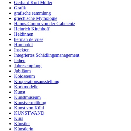
Gerhard Kurt Müller
Grafik
grafische sammlung
griechische Mythologie
Hanns-Conon von der Gabelentz
Heinrich Kirchhoff
Heldinnen
herman de vries
Humboldt
Insekten
Integriertes Schädlingsmanagement
Italien
Jahresempfang
Jubiläum
Kolosseum
Kooperationsausstellung
Korkmodelle
Kunst
Kunstmuseum
Kunstvermittlung
Kunst von Kühl
KUNSTWAND
Kurs
Künstler
Künstlerin