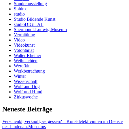
Sonderausstellung
Sphinx
studio
Studio Bildende Kunst
studioDIGITAL
Suermondt-Ludwig-Museum
Vermittlung
Video
Videokunst
Volontariat
Walter Rheiner
Weihnachten
Werefkin
Werkbetrachtung
Winter
Wissenschaft
Wolf and Dog
Wolf und Hund
Zirkuswoche
Neueste Beiträge
Verschenkt, verkauft, vergessen? – Kunstdetektivinnen im Dienste
des Lindenau-Museums