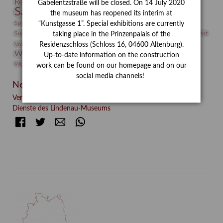
Restaurierung
Restitution
Rudi Lesser
Ruth Wolf-Rehfeld
Gabelentzstraße will be closed. On 14 July 2020
Sammlung
Samstagszeichner
Skulptur
Sonderausstellung
the museum has reopened its interim at
studio
Studio Bildende Kunst
Sphinx
studioDIGITAL
“Kunstgasse 1”. Special exhibitions are currently
Vermittlung
Suermondt-Ludwig-Museum
Video
Videokunst
taking place in the Prinzenpalais of the
Volontariat
Walter Rheiner
Weihnachten
Werefkin
Residenzschloss (Schloss 16, 04600 Altenburg).
Werkbetrachtung
Wissenschaft
Winter
Wolf and Dog
Up-to-date information on the construction
Wolf und Hund
Zirkuswoche
work can be found on our homepage and on our
social media channels!
Neueste Beiträge
Verschenkt, verkauft, vergessen? – Kunstdetektivinnen im
Dienste des Lindenau-Museums
Facebook
Twitter
E-mail
WhatsApp