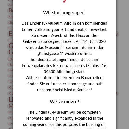
Bauhaus
Ausstellung „Vier Winde“
Berlin in den Zwanziger Jahren
Bernhard August von Lindenau
Bibliothek
Wir sind umgezogen!
Conrad Felixmüller
Burg Posterstein
Depot
Der Blaue Reiter
digitallabor
Entartete Kunst
Enteignung
Das Lindenau-Museum wird in den kommenden
estrusker
Erdmann Julius Dietrich
Erlebnisportal
Exlibris
Jahren vollständig saniert und deutlich erweitert.
Expressionismus
Fotografie
Florenz
Festrede
Zu diesem Zweck ist das Haus an der
Frauen in der Antike und heute
frauen
Gabelentzstraße geschlossen. Am 14. Juli 2020
Gerhard-Altenbourg-Preis
wurde das Museum in seinem Interim in der
Gerhard Altenbourg
Grafik
Gerhard Kurt Müller
„Kunstgasse 1“ wiedereröffnet.
grafische sammlung
griechische Mythologie
Sonderausstellungen finden derzeit im
Heldinnen
Hanns-Conon von der Gabelentz
Heinrich Kirchhoff
Prinzenpalais des Residenzschlosses (Schloss 16,
herman de vries
Humboldt
Insekten
04600 Altenburg) statt.
Integriertes Schädlingsmanagement
Italien
Jahresempfang
Jubiläum
Aktuelle Informationen zu den Bauarbeiten
Kunst
Kolosseum
Kooperationsausstellung
Korkmodelle
finden Sie auf unserer Homepage und auf
Kunstvermittlung
Kunstmuseum
Kunst von Kühl
unseren Social-Media-Kanälen!
Künstler
KUNSTWAND
Künstlerin
Kurs
Lehmbruck
Lindenau-Museum
Marstall
Messeakademie
We´ve moved!
Museumsgeschichte
Museumsnacht
Natur
Museumspädagogik
Mäzen
Napoleon
Neue Remise
The Lindenau-Museum will be completely
Objekt im Fokus
Paul Klee
Peter Schnürpel
Phelloplastik
Pohlhof
renovated and significantly expanded in the
Provenienzforschung
Provenienz
coming years. For this purpose, the building on