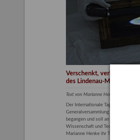
Aktuelle
Bestand
Gesamtv
Grußkar
Kalende
Bestellu
Verschenkt, verkauft, ver
des Lindenau-Museums
Text von Marianne Henke, Provenien
Der Internationale Tag der Frauen 
Generalversammlung der Vereinten N
begangen und soll an die entscheide
Wissenschaft und Technologie spiele
Marianne Henke ihr Tätigkeitsfeld v