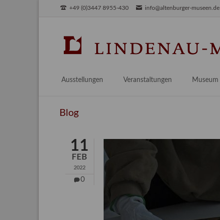
+49 (0)3447 8955-430
info@altenburger-museen.de
SUCHEN
Ausstellungen
Veranstaltungen
Museum
Vorschau
Über das
Blog
Aktuell
Aktuelles
Archiv
Besuch
11
Digitales
FEB
Team
2022
Praktikum
0
Engageme
Publikati