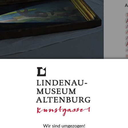
 Publikationen
Forschung
A
skataloge & Editionen
erzeichnis
ten
r
ng
A
B
gessen? – Kunstdetektivinnen im Dienste
D
E
zforscherin am Lindenau-Museum Altenburg
und Mädchen in der Wissenschaft wurde 2015 in der
ationen beschlossen. Er wird jährlich am 11. Februar
nde Rolle erinnern, die Mädchen und Frauen in
n. In ihrem Blogbeitrag stellt Provenienzforscherin
or.
Wir sind umgezogen!