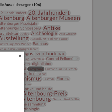
lle Auszeichnungen (106)
20. Jahrhundert
19. Jahrhundert
Altenburg
Altenburger Museen
Altenburger Praxisjahr
Antike
Altenburger Schlossberg
Archäologie
Architektur
Archiv
Asta Gröting
Ausstellung
Ausstellung "Berliner Blätter"
Bauhaus
usstellung „Vier Winde“
erlin in den Zwanziger Jahren
Bernhard August von Lindenau
×
Bibliothek
Conrad Felixmüller
Burg Posterstein
digitallabor
epot
Der Blaue Reiter
Entartete Kunst
Enteignung
Erdmann Julius Dietrich
estrusker
rlebnisportal
Exlibris
Expressionismus
Florenz
Festrede
Fotografie
frauen
Frauen in der Antike und heute
Gerhard-Altenbourg-Preis
Gerhard Altenbourg
Gerhard Kurt Müller
Grafik
grafische sammlung
griechische Mythologie