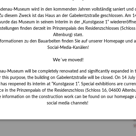
H
ndenau-Museum wird in den kommenden Jahren vollständig saniert und d
I
 Zu diesem Zweck ist das Haus an der Gabelentzstraße geschlossen. Am 14
J
urde das Museum in seinem Interim in der „Kunstgasse 1“ wiedereröffne
tellungen finden derzeit im Prinzenpalais des Residenzschlosses (Schlos
K
Altenburg) statt.
nformationen zu den Bauarbeiten finden Sie auf unserer Homepage und 
Social-Media-Kanälen!
M
We´ve moved!
P
nau-Museum will be completely renovated and significantly expanded in 
r this purpose, the building on Gabelentzstraße will be closed. On 14 Jul
R
s reopened its interim at “Kunstgasse 1”. Special exhibitions are curren
ce in the Prinzenpalais of the Residenzschloss (Schloss 16, 04600 Altenbu
S
e information on the construction work can be found on our homepage 
social media channels!
S
V
W
W