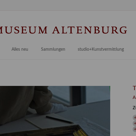
Na
üb
Alles neu
Sammlungen
studio+Kunstvermittlung
 Museum
Planungsstände
Antikensammlungen
studio
Lindenau21PLUS
Frühe italienische Malerei
studioAngebote
Digitalisierung
bellissimo.digital
studioTeam
Provenienzforschung
Malerei 17.–19. Jh.
Angebote für Erwachsene
A
Kulturelle Vermittlung
Deutsche Malerei 20./21. Jh.
Angebote für Kitas
Z
Länderübergreifende kulturtouristische Ziele
 / Praxisprojekt
Grafische Sammlung
Angebote für Schulen
nt
Kunstbibliothek
+
onen
Restaurierung