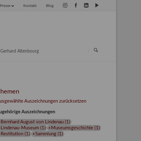
Presse
Kontakt
Blog
vigation
erspringen
Navigation
überspringen
Gerhard Altenbourg
Themen
usgewählte Auszeichnungen zurücksetzen
ugehörige Auszeichnungen
+Bernhard August von Lindenau
(
1
)
+Lindenau-Museum
(
1
)
+Museumsgeschichte
(
1
)
Restitution
(
1
)
+Sammlung
(
1
)