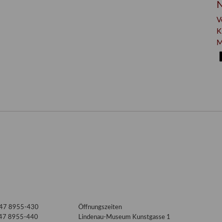
N
V
K
M
3447 8955-430
Öffnungszeiten
447 8955-440
Lindenau-Museum Kunstgasse 1