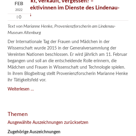
Verschenkt, verkauft, vergessen? –
FEB
Kunstdetektivinnen im Dienste des Lindenau-
2022
Museums
0
Text von Marianne Henke, Provenienzforscherin am Lindenau-
Museum Altenburg
Der Internationale Tag der Frauen und Mädchen in der
Wissenschaft wurde 2015 in der Generalversammlung der
Vereinten Nationen beschlossen. Er wird jährlich am 11. Februar
begangen und soll an die entscheidende Rolle erinnern, die
Mädchen und Frauen in Wissenschaft und Technologie spielen.
In ihrem Blogbeitrag stellt Provenienzforscherin Marianne Henke
ihr Tätigkeitsfeld vor.
Verschenkt,
Weiterlesen …
verkauft,
vergessen?
–
Themen
Kunstdetektivinnen
im
Ausgewählte Auszeichnungen zurücksetzen
Dienste
Zugehörige Auszeichnungen
des