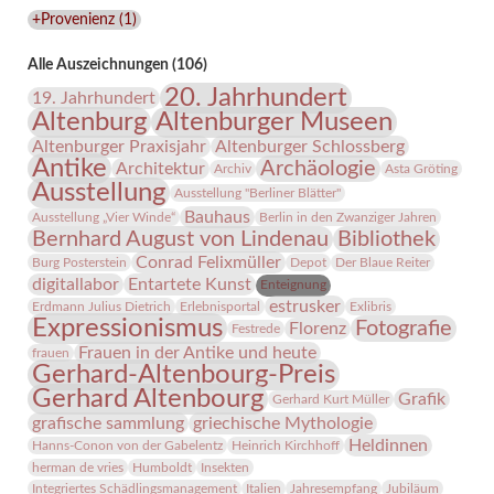
Lindenau-
+Provenienz
(
1
)
Museums
Alle Auszeichnungen (106)
20. Jahrhundert
19. Jahrhundert
Altenburg
Altenburger Museen
Altenburger Praxisjahr
Altenburger Schlossberg
Antike
Archäologie
Architektur
Archiv
Asta Gröting
Ausstellung
Ausstellung "Berliner Blätter"
Bauhaus
Ausstellung „Vier Winde“
Berlin in den Zwanziger Jahren
Bernhard August von Lindenau
Bibliothek
Conrad Felixmüller
Burg Posterstein
Depot
Der Blaue Reiter
digitallabor
Entartete Kunst
Enteignung
estrusker
Erdmann Julius Dietrich
Erlebnisportal
Exlibris
Expressionismus
Fotografie
Florenz
Festrede
Frauen in der Antike und heute
frauen
Gerhard-Altenbourg-Preis
Gerhard Altenbourg
Grafik
Gerhard Kurt Müller
grafische sammlung
griechische Mythologie
Heldinnen
Hanns-Conon von der Gabelentz
Heinrich Kirchhoff
herman de vries
Humboldt
Insekten
Integriertes Schädlingsmanagement
Italien
Jahresempfang
Jubiläum