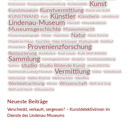
Kunst
Kolosseum
Kooperationsausstellung
Korkmodelle
Kunstvermittlung
Kunstmuseum
Kunst von Kühl
Künstler
KUNSTWAND
Künstlerin
Kurs
Lehmbruck
Lindenau-Museum
Marstall
Messeakademie
Museumsgeschichte
Museumsnacht
Natur
Museumspädagogik
Mäzen
Napoleon
Neue Remise
Objekt im Fokus
Paul Klee
Peter Schnürpel
Phelloplastik
Pohlhof
Provenienzforschung
Provenienz
Restaurierung
Restitution
Rudi Lesser
Ruth Wolf-Rehfeld
Sammlung
Samstagszeichner
Skulptur
Sonderausstellung
studio
Studio Bildende Kunst
Sphinx
studioDIGITAL
Vermittlung
Suermondt-Ludwig-Museum
Video
Videokunst
Volontariat
Walter Rheiner
Weihnachten
Werefkin
Werkbetrachtung
Wissenschaft
Winter
Wolf and Dog
Wolf und Hund
Zirkuswoche
Neueste Beiträge
Verschenkt, verkauft, vergessen? – Kunstdetektivinnen im
Dienste des Lindenau-Museums
Facebook
Twitter
E-mail
WhatsApp