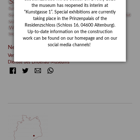
Sammlung
Samstagszeichner
Skulptur
Sonderausstellung
the museum has reopened its interim at
studio
Studio Bildende Kunst
Sphinx
studioDIGITAL
“Kunstgasse 1”. Special exhibitions are currently
Vermittlung
Suermondt-Ludwig-Museum
Video
Videokunst
taking place in the Prinzenpalais of the
Volontariat
Walter Rheiner
Weihnachten
Werefkin
Residenzschloss (Schloss 16, 04600 Altenburg).
Werkbetrachtung
Wissenschaft
Winter
Wolf and Dog
Up-to-date information on the construction
Wolf und Hund
Zirkuswoche
work can be found on our homepage and on our
social media channels!
Neueste Beiträge
Verschenkt, verkauft, vergessen? – Kunstdetektivinnen im
Dienste des Lindenau-Museums
Facebook
Twitter
E-mail
WhatsApp