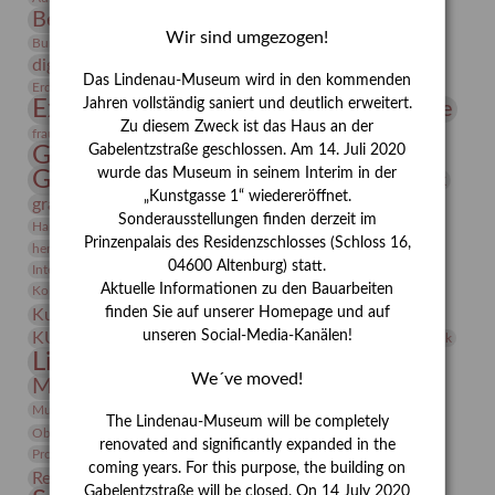
Bernhard August von Lindenau
Bibliothek
Wir sind umgezogen!
Conrad Felixmüller
Burg Posterstein
Depot
Der Blaue Reiter
digitallabor
Entartete Kunst
Enteignung
Das Lindenau-Museum wird in den kommenden
estrusker
Erdmann Julius Dietrich
Erlebnisportal
Exlibris
Expressionismus
Jahren vollständig saniert und deutlich erweitert.
Fotografie
Florenz
Festrede
Zu diesem Zweck ist das Haus an der
Frauen in der Antike und heute
frauen
Gerhard-Altenbourg-Preis
Gabelentzstraße geschlossen. Am 14. Juli 2020
wurde das Museum in seinem Interim in der
Gerhard Altenbourg
Grafik
Gerhard Kurt Müller
„Kunstgasse 1“ wiedereröffnet.
grafische sammlung
griechische Mythologie
Sonderausstellungen finden derzeit im
Heldinnen
Hanns-Conon von der Gabelentz
Heinrich Kirchhoff
Prinzenpalais des Residenzschlosses (Schloss 16,
herman de vries
Humboldt
Insekten
04600 Altenburg) statt.
Integriertes Schädlingsmanagement
Italien
Jahresempfang
Jubiläum
Kunst
Aktuelle Informationen zu den Bauarbeiten
Kolosseum
Kooperationsausstellung
Korkmodelle
Kunstvermittlung
finden Sie auf unserer Homepage und auf
Kunstmuseum
Kunst von Kühl
Künstler
unseren Social-Media-Kanälen!
KUNSTWAND
Künstlerin
Kurs
Lehmbruck
Lindenau-Museum
Marstall
Messeakademie
We´ve moved!
Museumsgeschichte
Museumsnacht
Natur
Museumspädagogik
Mäzen
Napoleon
Neue Remise
The Lindenau-Museum will be completely
Objekt im Fokus
Paul Klee
Peter Schnürpel
Phelloplastik
Pohlhof
renovated and significantly expanded in the
Provenienzforschung
Provenienz
coming years. For this purpose, the building on
Restaurierung
Restitution
Rudi Lesser
Ruth Wolf-Rehfeld
Gabelentzstraße will be closed. On 14 July 2020