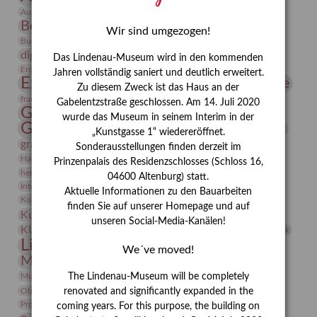
Bauhaus
Ausstellung „Vier Winde“
Berlin in den Zwanziger Jahren
Bernhard August von Lindenau
Bibliothek
Wir sind umgezogen!
Conrad Felixmüller
Burg Posterstein
Depot
Der Blaue Reiter
digitallabor
Entartete Kunst
Enteignung
Das Lindenau-Museum wird in den kommenden
estrusker
Erdmann Julius Dietrich
Erlebnisportal
Exlibris
Jahren vollständig saniert und deutlich erweitert.
Expressionismus
Fotografie
Florenz
Festrede
Zu diesem Zweck ist das Haus an der
Frauen in der Antike und heute
frauen
Gabelentzstraße geschlossen. Am 14. Juli 2020
Gerhard-Altenbourg-Preis
wurde das Museum in seinem Interim in der
Gerhard Altenbourg
Grafik
Gerhard Kurt Müller
„Kunstgasse 1“ wiedereröffnet.
grafische sammlung
griechische Mythologie
Sonderausstellungen finden derzeit im
Heldinnen
Hanns-Conon von der Gabelentz
Heinrich Kirchhoff
Prinzenpalais des Residenzschlosses (Schloss 16,
herman de vries
Humboldt
Insekten
04600 Altenburg) statt.
Integriertes Schädlingsmanagement
Italien
Jahresempfang
Jubiläum
Aktuelle Informationen zu den Bauarbeiten
Kunst
Kolosseum
Kooperationsausstellung
Korkmodelle
finden Sie auf unserer Homepage und auf
Kunstvermittlung
Kunstmuseum
Kunst von Kühl
unseren Social-Media-Kanälen!
Künstler
KUNSTWAND
Künstlerin
Kurs
Lehmbruck
Lindenau-Museum
Marstall
Messeakademie
We´ve moved!
Museumsgeschichte
Museumsnacht
Natur
Museumspädagogik
Mäzen
Napoleon
Neue Remise
The Lindenau-Museum will be completely
Objekt im Fokus
Paul Klee
Peter Schnürpel
Phelloplastik
Pohlhof
renovated and significantly expanded in the
Provenienzforschung
Provenienz
coming years. For this purpose, the building on