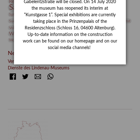
Restaurierung
Restitution
Rudi Lesser
Ruth Wolf-Rehfeld
Gabelentzstraße will be closed. On 14 July 2020
Sammlung
Samstagszeichner
Skulptur
Sonderausstellung
the museum has reopened its interim at
studio
Studio Bildende Kunst
Sphinx
studioDIGITAL
“Kunstgasse 1”. Special exhibitions are currently
Vermittlung
Suermondt-Ludwig-Museum
Video
Videokunst
taking place in the Prinzenpalais of the
Volontariat
Walter Rheiner
Weihnachten
Werefkin
Residenzschloss (Schloss 16, 04600 Altenburg).
Werkbetrachtung
Wissenschaft
Winter
Wolf and Dog
Up-to-date information on the construction
Wolf und Hund
Zirkuswoche
work can be found on our homepage and on our
social media channels!
Neueste Beiträge
Verschenkt, verkauft, vergessen? – Kunstdetektivinnen im
Dienste des Lindenau-Museums
Facebook
Twitter
E-mail
WhatsApp