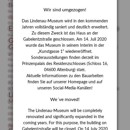
Bernhard August von Lindenau
Bibliothek
Wir sind umgezogen!
Conrad Felixmüller
Burg Posterstein
Depot
Der Blaue Reiter
digitallabor
Entartete Kunst
Enteignung
Das Lindenau-Museum wird in den kommenden
estrusker
Erdmann Julius Dietrich
Erlebnisportal
Exlibris
Expressionismus
Jahren vollständig saniert und deutlich erweitert.
Fotografie
Florenz
Festrede
Zu diesem Zweck ist das Haus an der
Frauen in der Antike und heute
frauen
Gerhard-Altenbourg-Preis
Gabelentzstraße geschlossen. Am 14. Juli 2020
wurde das Museum in seinem Interim in der
Gerhard Altenbourg
Grafik
Gerhard Kurt Müller
„Kunstgasse 1“ wiedereröffnet.
grafische sammlung
griechische Mythologie
Sonderausstellungen finden derzeit im
Heldinnen
Hanns-Conon von der Gabelentz
Heinrich Kirchhoff
Prinzenpalais des Residenzschlosses (Schloss 16,
herman de vries
Humboldt
Insekten
04600 Altenburg) statt.
Integriertes Schädlingsmanagement
Italien
Jahresempfang
Jubiläum
Kunst
Aktuelle Informationen zu den Bauarbeiten
Kolosseum
Kooperationsausstellung
Korkmodelle
Kunstvermittlung
finden Sie auf unserer Homepage und auf
Kunstmuseum
Kunst von Kühl
Künstler
unseren Social-Media-Kanälen!
KUNSTWAND
Künstlerin
Kurs
Lehmbruck
Lindenau-Museum
Marstall
Messeakademie
We´ve moved!
Museumsgeschichte
Museumsnacht
Natur
Museumspädagogik
Mäzen
Napoleon
Neue Remise
The Lindenau-Museum will be completely
Objekt im Fokus
Paul Klee
Peter Schnürpel
Phelloplastik
Pohlhof
renovated and significantly expanded in the
Provenienzforschung
Provenienz
coming years. For this purpose, the building on
Restaurierung
Restitution
Rudi Lesser
Ruth Wolf-Rehfeld
Gabelentzstraße will be closed. On 14 July 2020