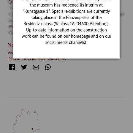
Sammlung
Samstagszeichner
Skulptur
Sonderausstellung
the museum has reopened its interim at
studio
Studio Bildende Kunst
Sphinx
studioDIGITAL
“Kunstgasse 1”. Special exhibitions are currently
Vermittlung
Suermondt-Ludwig-Museum
Video
Videokunst
taking place in the Prinzenpalais of the
Volontariat
Walter Rheiner
Weihnachten
Werefkin
Residenzschloss (Schloss 16, 04600 Altenburg).
Werkbetrachtung
Wissenschaft
Winter
Wolf and Dog
Up-to-date information on the construction
Wolf und Hund
Zirkuswoche
work can be found on our homepage and on our
social media channels!
Neueste Beiträge
Verschenkt, verkauft, vergessen? – Kunstdetektivinnen im
Dienste des Lindenau-Museums
Facebook
Twitter
E-mail
WhatsApp