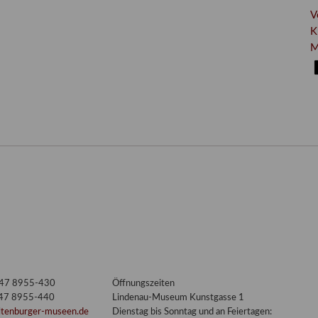
V
K
M
3447 8955-430
Öffnungszeiten
447 8955-440
Lindenau-Museum Kunstgasse 1
ltenburger-museen.de
Dienstag bis Sonntag und an Feiertagen: