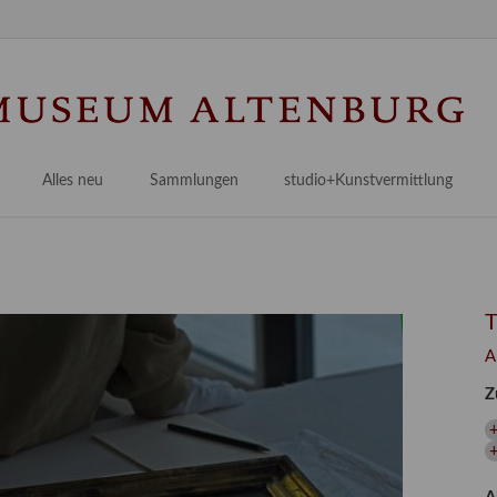
Na
üb
Alles neu
Sammlungen
studio+Kunstvermittlung
 Museum
Planungsstände
Antikensammlungen
studio
Lindenau21PLUS
Frühe italienische Malerei
studioAngebote
Digitalisierung
bellissimo.digital
studioTeam
Provenienzforschung
Malerei 17.–19. Jh.
Angebote für Erwachsene
A
Kulturelle Vermittlung
Deutsche Malerei 20./21. Jh.
Angebote für Kitas
Z
Länderübergreifende kulturtouristische Ziele
 / Praxisprojekt
Grafische Sammlung
Angebote für Schulen
nt
Kunstbibliothek
+
onen
Restaurierung