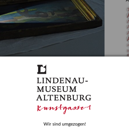
A
 Publikationen
Forschung
skataloge & Editionen
erzeichnis
ten
r
A
ng
B
gessen? – Kunstdetektivinnen im Dienste
D
E
zforscherin am Lindenau-Museum Altenburg
und Mädchen in der Wissenschaft wurde 2015 in der
ationen beschlossen. Er wird jährlich am 11. Februar
nde Rolle erinnern, die Mädchen und Frauen in
n. In ihrem Blogbeitrag stellt Provenienzforscherin
or.
Wir sind umgezogen!
H