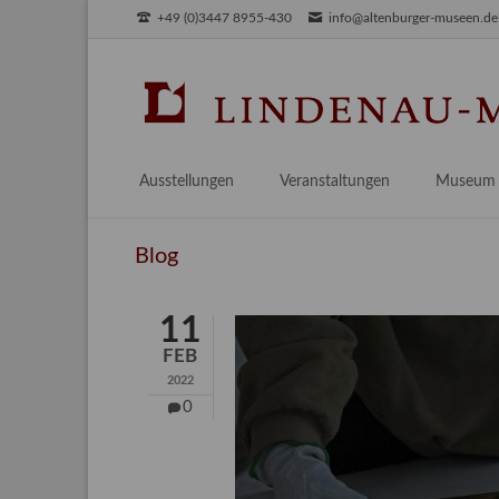
+49 (0)3447 8955-430
info@altenburger-museen.de
SUCHEN
Ausstellungen
Veranstaltungen
Museum
Vorschau
Über das
Blog
Aktuell
Aktuelles
Archiv
Besuch
11
Digitales
FEB
Team
2022
Praktikum
0
Engageme
Publikati