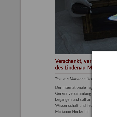
Aktuelle
Bestand
Gesamtv
Grußkar
Kalende
Bestellu
Verschenkt, verkauft, ver
des Lindenau-Museums
Text von Marianne Henke, Provenien
Der Internationale Tag der Frauen 
Generalversammlung der Vereinten N
begangen und soll an die entscheide
Wissenschaft und Technologie spiele
Marianne Henke ihr Tätigkeitsfeld v