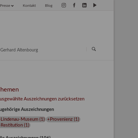
Presse
Kontakt
Blog
vigation
erspringen
Navigation
überspringen
Gerhard Altenbourg
Themen
usgewählte Auszeichnungen zurücksetzen
ugehörige Auszeichnungen
+Lindenau-Museum
(
1
)
+Provenienz
(
1
)
Restitution
(
1
)