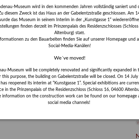
ndenau-Museum wird in den kommenden Jahren vollständig saniert und d
I
 Zu diesem Zweck ist das Haus an der Gabelentzstraße geschlossen. Am 14
J
urde das Museum in seinem Interim in der „Kunstgasse 1“ wiedereröffne
tellungen finden derzeit im Prinzenpalais des Residenzschlosses (Schlos
K
Altenburg) statt.
nformationen zu den Bauarbeiten finden Sie auf unserer Homepage und 
Social-Media-Kanälen!
M
We´ve moved!
P
nau-Museum will be completely renovated and significantly expanded in 
r this purpose, the building on Gabelentzstraße will be closed. On 14 Jul
R
s reopened its interim at “Kunstgasse 1”. Special exhibitions are curren
ce in the Prinzenpalais of the Residenzschloss (Schloss 16, 04600 Altenbu
S
e information on the construction work can be found on our homepage 
social media channels!
S
V
W
W
N