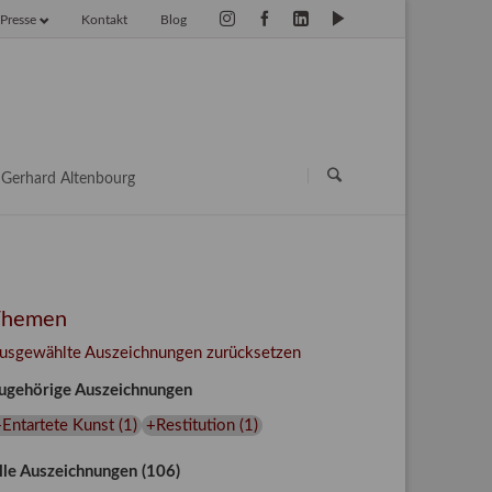
Presse
Kontakt
Blog
vigation
erspringen
Navigation
überspringen
Gerhard Altenbourg
Themen
usgewählte Auszeichnungen zurücksetzen
ugehörige Auszeichnungen
Entartete Kunst
(
1
)
+Restitution
(
1
)
lle Auszeichnungen (106)