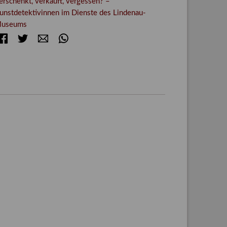
erschenkt, verkauft, vergessen? –
unstdetektivinnen im Dienste des Lindenau-
useums
Facebook
Twitter
E-mail
WhatsApp