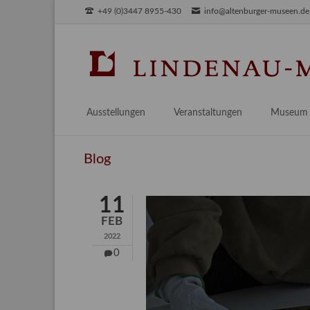
+49 (0)3447 8955-430
info@altenburger-museen.de
SUCHEN
Ausstellungen
Veranstaltungen
Museum
Vorschau
Über das
Blog
Aktuell
Aktuelles
Archiv
Besuch
11
Digitales
FEB
Team
2022
Praktikum
0
Engageme
Publikati