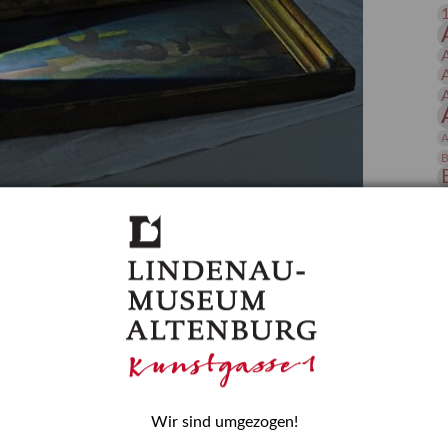
 Publikationen
Forschung
skataloge & Editionen
erzeichnis
ten
A
r
B
ng
D
gessen? – Kunstdetektivinnen im Dienste
E
zforscherin am Lindenau-Museum Altenburg
und Mädchen in der Wissenschaft wurde 2015 in der
ationen beschlossen. Er wird jährlich am 11. Februar
nde Rolle erinnern, die Mädchen und Frauen in
n. In ihrem Blogbeitrag stellt Provenienzforscherin
H
Wir sind umgezogen!
or.