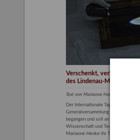
Aktuelle
Bestand
Gesamtv
Grußkar
Kalende
Bestellu
Verschenkt, verkauft, ver
des Lindenau-Museums
Text von Marianne Henke, Provenien
Der Internationale Tag der Frauen 
Generalversammlung der Vereinten N
begangen und soll an die entscheide
Wissenschaft und Technologie spiele
Marianne Henke ihr Tätigkeitsfeld v