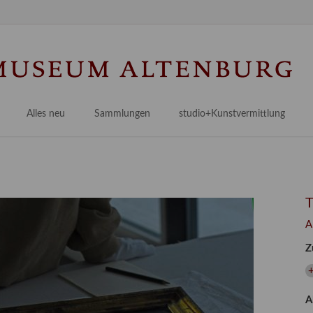
Na
üb
Alles neu
Sammlungen
studio+Kunstvermittlung
 Museum
Planungsstände
Antikensammlungen
studio
Lindenau21PLUS
Frühe italienische Malerei
studioAngebote
Digitalisierung
bellissimo.digital
studioTeam
Provenienzforschung
Malerei 17.–19. Jh.
Angebote für Erwachsene
A
Kulturelle Vermittlung
Deutsche Malerei 20./21. Jh.
Angebote für Kitas
Z
Länderübergreifende kulturtouristische Ziele
 / Praxisprojekt
Grafische Sammlung
Angebote für Schulen
+
nt
Kunstbibliothek
A
onen
Restaurierung