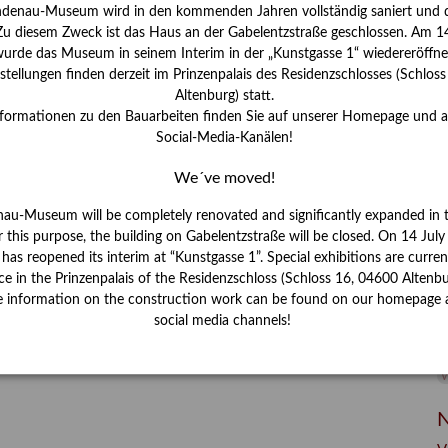
I
ndenau-Museum wird in den kommenden Jahren vollständig saniert und d
J
 Zu diesem Zweck ist das Haus an der Gabelentzstraße geschlossen. Am 14
urde das Museum in seinem Interim in der „Kunstgasse 1“ wiedereröffne
K
tellungen finden derzeit im Prinzenpalais des Residenzschlosses (Schlos
Altenburg) statt.
nformationen zu den Bauarbeiten finden Sie auf unserer Homepage und 
M
Social-Media-Kanälen!
We´ve moved!
P
nau-Museum will be completely renovated and significantly expanded in 
R
r this purpose, the building on Gabelentzstraße will be closed. On 14 Jul
s reopened its interim at “Kunstgasse 1”. Special exhibitions are curren
S
ce in the Prinzenpalais of the Residenzschloss (Schloss 16, 04600 Altenbu
e information on the construction work can be found on our homepage 
S
social media channels!
V
W
W
N