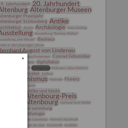
20. Jahrhundert
19. Jahrhundert
Altenburg
Altenburger Museen
Altenburger Praxisjahr
Antike
Altenburger Schlossberg
Archäologie
Architektur
Archiv
Asta Gröting
Ausstellung
Ausstellung "Berliner Blätter"
Bauhaus
usstellung „Vier Winde“
erlin in den Zwanziger Jahren
Bernhard August von Lindenau
Bibliothek
Conrad Felixmüller
Burg Posterstein
×
digitallabor
epot
Der Blaue Reiter
Entartete Kunst
Enteignung
Erdmann Julius Dietrich
estrusker
rlebnisportal
Exlibris
Expressionismus
Florenz
Festrede
Fotografie
frauen
Frauen in der Antike und heute
Gerhard-Altenbourg-Preis
Gerhard Altenbourg
Gerhard Kurt Müller
Grafik
grafische sammlung
griechische Mythologie
anns-Conon von der Gabelentz
Heinrich Kirchhoff
Heldinnen
herman de vries
Humboldt
Insekten