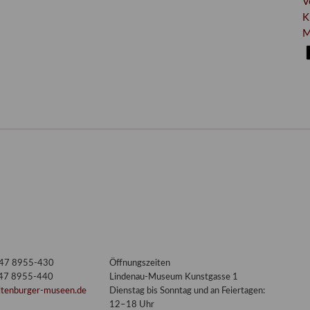
V
K
M
3447 8955-430
Öffnungszeiten
447 8955-440
Lindenau-Museum Kunstgasse 1
ltenburger-museen.de
Dienstag bis Sonntag und an Feiertagen:
12–18 Uhr