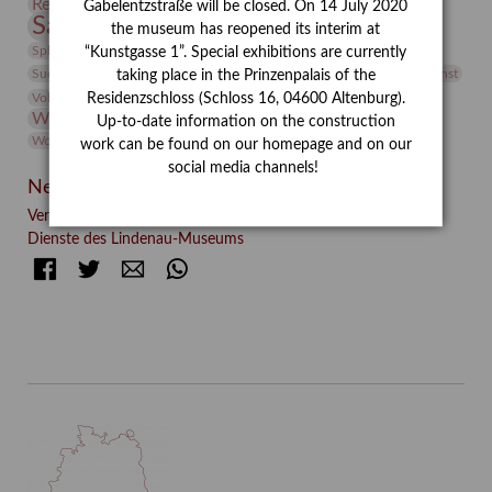
Restaurierung
Restitution
Rudi Lesser
Ruth Wolf-Rehfeld
Gabelentzstraße will be closed. On 14 July 2020
Sammlung
Samstagszeichner
Skulptur
Sonderausstellung
the museum has reopened its interim at
studio
Studio Bildende Kunst
Sphinx
studioDIGITAL
“Kunstgasse 1”. Special exhibitions are currently
Vermittlung
Suermondt-Ludwig-Museum
Video
Videokunst
taking place in the Prinzenpalais of the
Volontariat
Walter Rheiner
Weihnachten
Werefkin
Residenzschloss (Schloss 16, 04600 Altenburg).
Werkbetrachtung
Wissenschaft
Winter
Wolf and Dog
Up-to-date information on the construction
Wolf und Hund
Zirkuswoche
work can be found on our homepage and on our
social media channels!
Neueste Beiträge
Verschenkt, verkauft, vergessen? – Kunstdetektivinnen im
Dienste des Lindenau-Museums
Facebook
Twitter
E-mail
WhatsApp