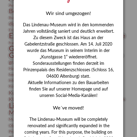
Bauhaus
Ausstellung „Vier Winde“
Berlin in den Zwanziger Jahren
Bernhard August von Lindenau
Bibliothek
Wir sind umgezogen!
Conrad Felixmüller
Burg Posterstein
Depot
Der Blaue Reiter
digitallabor
Entartete Kunst
Enteignung
Das Lindenau-Museum wird in den kommenden
estrusker
Erdmann Julius Dietrich
Erlebnisportal
Exlibris
Jahren vollständig saniert und deutlich erweitert.
Expressionismus
Fotografie
Florenz
Festrede
Zu diesem Zweck ist das Haus an der
Frauen in der Antike und heute
frauen
Gabelentzstraße geschlossen. Am 14. Juli 2020
Gerhard-Altenbourg-Preis
wurde das Museum in seinem Interim in der
Gerhard Altenbourg
Grafik
Gerhard Kurt Müller
„Kunstgasse 1“ wiedereröffnet.
grafische sammlung
griechische Mythologie
Sonderausstellungen finden derzeit im
Heldinnen
Hanns-Conon von der Gabelentz
Heinrich Kirchhoff
Prinzenpalais des Residenzschlosses (Schloss 16,
herman de vries
Humboldt
Insekten
04600 Altenburg) statt.
Integriertes Schädlingsmanagement
Italien
Jahresempfang
Jubiläum
Aktuelle Informationen zu den Bauarbeiten
Kunst
Kolosseum
Kooperationsausstellung
Korkmodelle
finden Sie auf unserer Homepage und auf
Kunstvermittlung
Kunstmuseum
Kunst von Kühl
unseren Social-Media-Kanälen!
Künstler
KUNSTWAND
Künstlerin
Kurs
Lehmbruck
Lindenau-Museum
Marstall
Messeakademie
We´ve moved!
Museumsgeschichte
Museumsnacht
Natur
Museumspädagogik
Mäzen
Napoleon
Neue Remise
The Lindenau-Museum will be completely
Objekt im Fokus
Paul Klee
Peter Schnürpel
Phelloplastik
Pohlhof
renovated and significantly expanded in the
Provenienzforschung
Provenienz
coming years. For this purpose, the building on