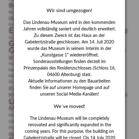
Bernhard August von Lindenau
Bibliothek
Wir sind umgezogen!
Conrad Felixmüller
Burg Posterstein
Depot
Der Blaue Reiter
digitallabor
Entartete Kunst
Enteignung
Das Lindenau-Museum wird in den kommenden
estrusker
Erdmann Julius Dietrich
Erlebnisportal
Exlibris
Expressionismus
Jahren vollständig saniert und deutlich erweitert.
Fotografie
Florenz
Festrede
Zu diesem Zweck ist das Haus an der
Frauen in der Antike und heute
frauen
Gerhard-Altenbourg-Preis
Gabelentzstraße geschlossen. Am 14. Juli 2020
wurde das Museum in seinem Interim in der
Gerhard Altenbourg
Grafik
Gerhard Kurt Müller
„Kunstgasse 1“ wiedereröffnet.
grafische sammlung
griechische Mythologie
Sonderausstellungen finden derzeit im
Heldinnen
Hanns-Conon von der Gabelentz
Heinrich Kirchhoff
Prinzenpalais des Residenzschlosses (Schloss 16,
herman de vries
Humboldt
Insekten
04600 Altenburg) statt.
Integriertes Schädlingsmanagement
Italien
Jahresempfang
Jubiläum
Kunst
Aktuelle Informationen zu den Bauarbeiten
Kolosseum
Kooperationsausstellung
Korkmodelle
Kunstvermittlung
finden Sie auf unserer Homepage und auf
Kunstmuseum
Kunst von Kühl
Künstler
unseren Social-Media-Kanälen!
KUNSTWAND
Künstlerin
Kurs
Lehmbruck
Lindenau-Museum
Marstall
Messeakademie
We´ve moved!
Museumsgeschichte
Museumsnacht
Natur
Museumspädagogik
Mäzen
Napoleon
Neue Remise
The Lindenau-Museum will be completely
Objekt im Fokus
Paul Klee
Peter Schnürpel
Phelloplastik
Pohlhof
renovated and significantly expanded in the
Provenienzforschung
Provenienz
coming years. For this purpose, the building on
Restaurierung
Restitution
Rudi Lesser
Ruth Wolf-Rehfeld
Gabelentzstraße will be closed. On 14 July 2020