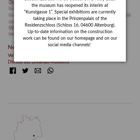
Sammlung
Samstagszeichner
Skulptur
Sonderausstellung
the museum has reopened its interim at
studio
Studio Bildende Kunst
Sphinx
studioDIGITAL
“Kunstgasse 1”. Special exhibitions are currently
Vermittlung
Suermondt-Ludwig-Museum
Video
Videokunst
taking place in the Prinzenpalais of the
Volontariat
Walter Rheiner
Weihnachten
Werefkin
Residenzschloss (Schloss 16, 04600 Altenburg).
Werkbetrachtung
Wissenschaft
Winter
Wolf and Dog
Up-to-date information on the construction
Wolf und Hund
Zirkuswoche
work can be found on our homepage and on our
social media channels!
Neueste Beiträge
Verschenkt, verkauft, vergessen? – Kunstdetektivinnen im
Dienste des Lindenau-Museums
Facebook
Twitter
E-mail
WhatsApp