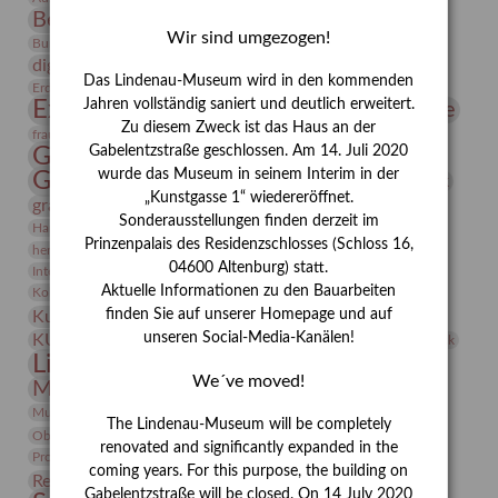
Bernhard August von Lindenau
Bibliothek
Wir sind umgezogen!
Conrad Felixmüller
Burg Posterstein
Depot
Der Blaue Reiter
digitallabor
Entartete Kunst
Enteignung
Das Lindenau-Museum wird in den kommenden
estrusker
Erdmann Julius Dietrich
Erlebnisportal
Exlibris
Expressionismus
Jahren vollständig saniert und deutlich erweitert.
Fotografie
Florenz
Festrede
Zu diesem Zweck ist das Haus an der
Frauen in der Antike und heute
frauen
Gerhard-Altenbourg-Preis
Gabelentzstraße geschlossen. Am 14. Juli 2020
wurde das Museum in seinem Interim in der
Gerhard Altenbourg
Grafik
Gerhard Kurt Müller
„Kunstgasse 1“ wiedereröffnet.
grafische sammlung
griechische Mythologie
Sonderausstellungen finden derzeit im
Heldinnen
Hanns-Conon von der Gabelentz
Heinrich Kirchhoff
Prinzenpalais des Residenzschlosses (Schloss 16,
herman de vries
Humboldt
Insekten
04600 Altenburg) statt.
Integriertes Schädlingsmanagement
Italien
Jahresempfang
Jubiläum
Kunst
Aktuelle Informationen zu den Bauarbeiten
Kolosseum
Kooperationsausstellung
Korkmodelle
Kunstvermittlung
finden Sie auf unserer Homepage und auf
Kunstmuseum
Kunst von Kühl
Künstler
unseren Social-Media-Kanälen!
KUNSTWAND
Künstlerin
Kurs
Lehmbruck
Lindenau-Museum
Marstall
Messeakademie
We´ve moved!
Museumsgeschichte
Museumsnacht
Natur
Museumspädagogik
Mäzen
Napoleon
Neue Remise
The Lindenau-Museum will be completely
Objekt im Fokus
Paul Klee
Peter Schnürpel
Phelloplastik
Pohlhof
renovated and significantly expanded in the
Provenienzforschung
Provenienz
coming years. For this purpose, the building on
Restaurierung
Restitution
Rudi Lesser
Ruth Wolf-Rehfeld
Gabelentzstraße will be closed. On 14 July 2020