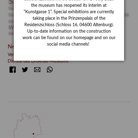
Sammlung
Samstagszeichner
Skulptur
Sonderausstellung
the museum has reopened its interim at
studio
Studio Bildende Kunst
Sphinx
studioDIGITAL
“Kunstgasse 1”. Special exhibitions are currently
Vermittlung
Suermondt-Ludwig-Museum
Video
Videokunst
taking place in the Prinzenpalais of the
Volontariat
Walter Rheiner
Weihnachten
Werefkin
Residenzschloss (Schloss 16, 04600 Altenburg).
Werkbetrachtung
Wissenschaft
Winter
Wolf and Dog
Up-to-date information on the construction
Wolf und Hund
Zirkuswoche
work can be found on our homepage and on our
social media channels!
Neueste Beiträge
Verschenkt, verkauft, vergessen? – Kunstdetektivinnen im
Dienste des Lindenau-Museums
Facebook
Twitter
E-mail
WhatsApp