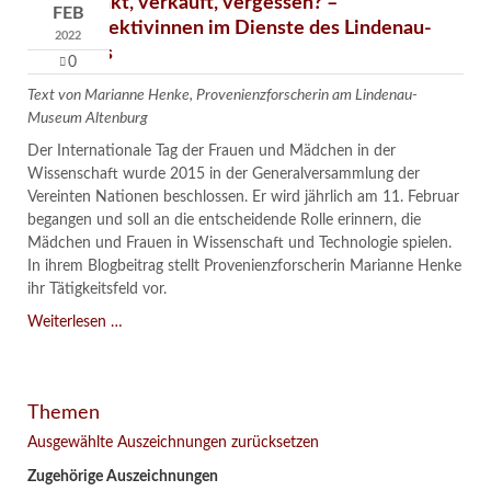
Verschenkt, verkauft, vergessen? –
FEB
Kunstdetektivinnen im Dienste des Lindenau-
2022
Museums
0
Text von Marianne Henke, Provenienzforscherin am Lindenau-
Museum Altenburg
Der Internationale Tag der Frauen und Mädchen in der
Wissenschaft wurde 2015 in der Generalversammlung der
Vereinten Nationen beschlossen. Er wird jährlich am 11. Februar
begangen und soll an die entscheidende Rolle erinnern, die
Mädchen und Frauen in Wissenschaft und Technologie spielen.
In ihrem Blogbeitrag stellt Provenienzforscherin Marianne Henke
ihr Tätigkeitsfeld vor.
Verschenkt,
Weiterlesen …
verkauft,
vergessen?
–
Themen
Kunstdetektivinnen
im
Ausgewählte Auszeichnungen zurücksetzen
Dienste
Zugehörige Auszeichnungen
des