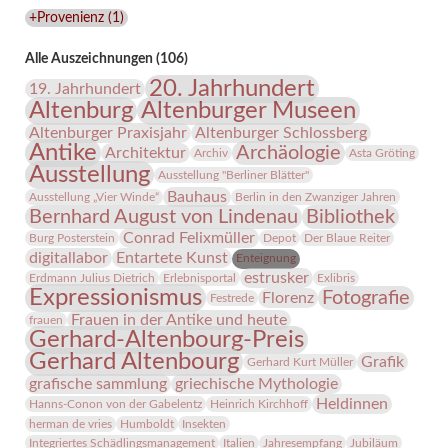
Lindenau-
+Provenienz
(
1
)
Museums
Alle Auszeichnungen (106)
20. Jahrhundert
19. Jahrhundert
Altenburg
Altenburger Museen
Altenburger Praxisjahr
Altenburger Schlossberg
Antike
Archäologie
Architektur
Archiv
Asta Gröting
Ausstellung
Ausstellung "Berliner Blätter"
Bauhaus
Ausstellung „Vier Winde“
Berlin in den Zwanziger Jahren
Bernhard August von Lindenau
Bibliothek
Conrad Felixmüller
Burg Posterstein
Depot
Der Blaue Reiter
digitallabor
Entartete Kunst
Enteignung
estrusker
Erdmann Julius Dietrich
Erlebnisportal
Exlibris
Expressionismus
Fotografie
Florenz
Festrede
Frauen in der Antike und heute
frauen
Gerhard-Altenbourg-Preis
Gerhard Altenbourg
Grafik
Gerhard Kurt Müller
grafische sammlung
griechische Mythologie
Heldinnen
Hanns-Conon von der Gabelentz
Heinrich Kirchhoff
herman de vries
Humboldt
Insekten
Integriertes Schädlingsmanagement
Italien
Jahresempfang
Jubiläum