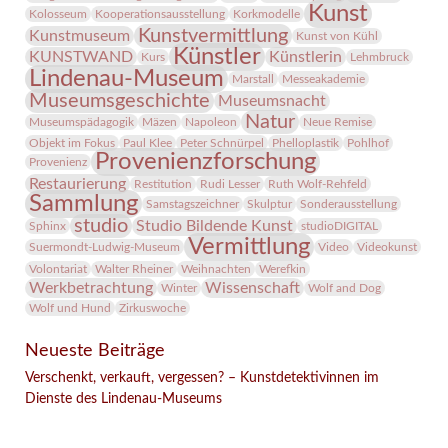
Kunst
Kolosseum
Kooperationsausstellung
Korkmodelle
Kunstvermittlung
Kunstmuseum
Kunst von Kühl
Künstler
KUNSTWAND
Künstlerin
Kurs
Lehmbruck
Lindenau-Museum
Marstall
Messeakademie
Museumsgeschichte
Museumsnacht
Natur
Museumspädagogik
Mäzen
Napoleon
Neue Remise
Objekt im Fokus
Paul Klee
Peter Schnürpel
Phelloplastik
Pohlhof
Provenienzforschung
Provenienz
Restaurierung
Restitution
Rudi Lesser
Ruth Wolf-Rehfeld
Sammlung
Samstagszeichner
Skulptur
Sonderausstellung
studio
Studio Bildende Kunst
Sphinx
studioDIGITAL
Vermittlung
Suermondt-Ludwig-Museum
Video
Videokunst
Volontariat
Walter Rheiner
Weihnachten
Werefkin
Werkbetrachtung
Wissenschaft
Winter
Wolf and Dog
Wolf und Hund
Zirkuswoche
Neueste Beiträge
Verschenkt, verkauft, vergessen? – Kunstdetektivinnen im
Dienste des Lindenau-Museums
Facebook
Twitter
E-mail
WhatsApp