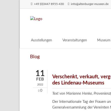
+49 (0)3447 8955-430
info@altenburger-museen.de
SUCHEN
Ausstellungen
Veranstaltungen
Museum
Vorschau
Über das
Blog
Aktuell
Aktuelles
Archiv
Besuch
11
Digitales
Verschenkt, verkauft, ver
FEB
des Lindenau-Museums
Team
2022
Praktikum
0
Text von Marianne Henke, Provenien
Engageme
Der Internationale Tag der Frauen 
Publikati
Generalversammlung der Vereinten N