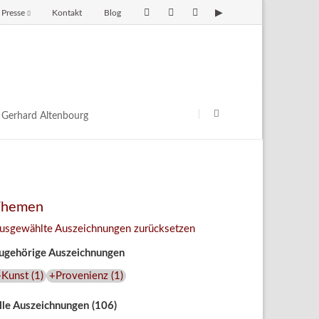
Presse
Kontakt
Blog
avigation
berspringen
Navigation
überspringen
Gerhard Altenbourg
Themen
usgewählte Auszeichnungen zurücksetzen
ugehörige Auszeichnungen
+Kunst
(
1
)
+Provenienz
(
1
)
lle Auszeichnungen (106)