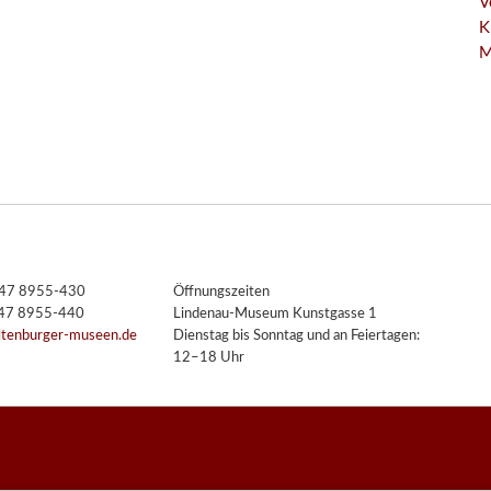
V
K
M
3447 8955-430
Öffnungszeiten
447 8955-440
Lindenau-Museum Kunstgasse 1
ltenburger-museen.de
Dienstag bis Sonntag und an Feiertagen:
12–18 Uhr