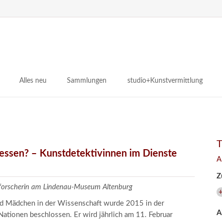
N
ü
Alles neu
Sammlungen
studio+Kunstvermittlung
 Museum
Planungsstände
Antikensammlungen
studio
Lindenau21PLUS
Frühe italienische Malerei
studioAngebote
Digitalisierung
bellissimo.digital
studioTeam
Provenienzforschung
Malerei 17.–19. Jh.
Angebote für Erwachsene
gessen? – Kunstdetektivinnen im Dienste
A
Kulturelle Vermittlung
Deutsche Malerei 20./21. Jh.
Angebote für Kitas
Z
Länderübergreifende kulturtouristische Ziele
 / Praxisprojekt
Grafische Sammlung
Angebote für Schulen
zforscherin am Lindenau-Museum Altenburg
nt
Kunstbibliothek
und Mädchen in der Wissenschaft wurde 2015 in der
A
onen
Restaurierung
ationen beschlossen. Er wird jährlich am 11. Februar