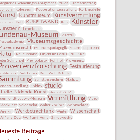
ntegriertes Schädlingsmanagement
Italien
Jahresempfang
ubiläum
Kolosseum
Kooperationsausstellung
Korkmodelle
Kunst
Kunstvermittlung
Kunstmuseum
Künstler
KUNSTWAND
unst von Kühl
Kurs
Künstlerin
Lehmbruck
Lindenau-Museum
Marstall
Museumsgeschichte
esseakademie
Museumsnacht
Museumspädagogik
Mäzen
Napoleon
Natur
Neue Remise
Objekt im Fokus
Paul Klee
eter Schnürpel
Phelloplastik
Pohlhof
Provenienz
Provenienzforschung
Restaurierung
estitution
Rudi Lesser
Ruth Wolf-Rehfeld
Sammlung
Samstagszeichner
Skulptur
studio
onderausstellung
Sphinx
Studio Bildende Kunst
studioDIGITAL
Vermittlung
uermondt-Ludwig-Museum
Video
ideokunst
Volontariat
Walter Rheiner
Weihnachten
Werkbetrachtung
Wissenschaft
erefkin
Winter
olf and Dog
Wolf und Hund
Zirkuswoche
eueste Beiträge