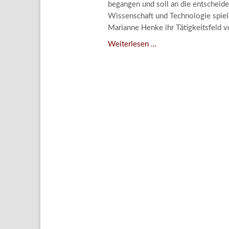
begangen und soll an die entscheide
Aktuelle
Wissenschaft und Technologie spiele
Bestand
Marianne Henke ihr Tätigkeitsfeld v
Gesamtv
Verschenkt,
Weiterlesen …
verkauft,
Grußkar
vergessen?
Kalende
–
Bestellu
Kunstdetektivinnen
im
Dienste
des
Lindenau-
Museums