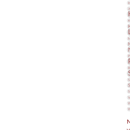
I
J
K
M
P
R
S
S
V
W
W
N