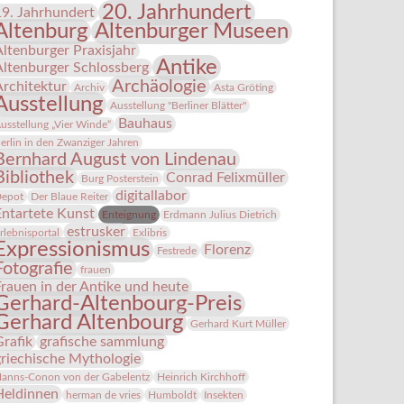
20. Jahrhundert
19. Jahrhundert
Altenburg
Altenburger Museen
Altenburger Praxisjahr
Antike
Altenburger Schlossberg
Archäologie
Architektur
Archiv
Asta Gröting
Ausstellung
Ausstellung "Berliner Blätter"
Bauhaus
usstellung „Vier Winde“
erlin in den Zwanziger Jahren
Bernhard August von Lindenau
Bibliothek
Conrad Felixmüller
Burg Posterstein
digitallabor
epot
Der Blaue Reiter
Entartete Kunst
Enteignung
Erdmann Julius Dietrich
estrusker
rlebnisportal
Exlibris
Expressionismus
Florenz
Festrede
Fotografie
frauen
Frauen in der Antike und heute
Gerhard-Altenbourg-Preis
Gerhard Altenbourg
Gerhard Kurt Müller
Grafik
grafische sammlung
griechische Mythologie
anns-Conon von der Gabelentz
Heinrich Kirchhoff
Heldinnen
herman de vries
Humboldt
Insekten