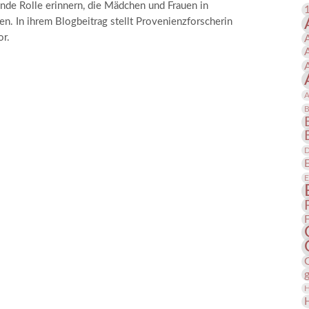
nde Rolle erinnern, die Mädchen und Frauen in
 Publikationen
Forschung
n. In ihrem Blogbeitrag stellt Provenienzforscherin
skataloge & Editionen
or.
erzeichnis
ten
A
r
B
ng
D
E
H