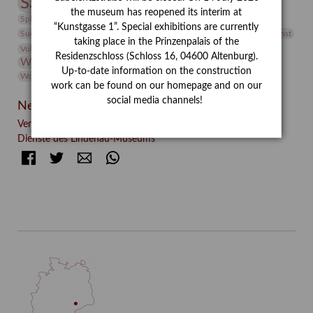
Sammlung
Samstagszeichner
Skulptur
Sonderausstellung
the museum has reopened its interim at
studio
Studio Bildende Kunst
Sphinx
studioDIGITAL
“Kunstgasse 1”. Special exhibitions are currently
Vermittlung
Suermondt-Ludwig-Museum
Video
Videokunst
taking place in the Prinzenpalais of the
Volontariat
Walter Rheiner
Weihnachten
Werefkin
Residenzschloss (Schloss 16, 04600 Altenburg).
Werkbetrachtung
Wissenschaft
Winter
Wolf and Dog
Up-to-date information on the construction
Wolf und Hund
Zirkuswoche
work can be found on our homepage and on our
social media channels!
Neueste Beiträge
Verschenkt, verkauft, vergessen? – Kunstdetektivinnen im
Dienste des Lindenau-Museums
Facebook
Twitter
E-mail
WhatsApp