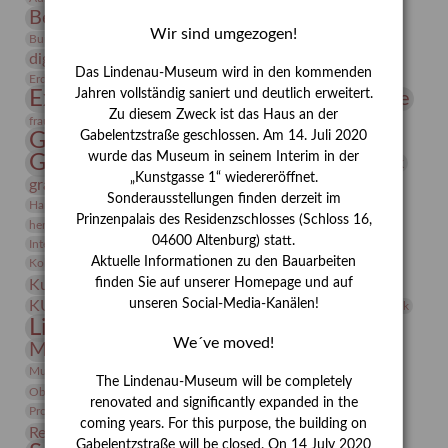
Bernhard August von Lindenau
Bibliothek
Wir sind umgezogen!
Conrad Felixmüller
Burg Posterstein
Depot
Der Blaue Reiter
digitallabor
Entartete Kunst
Enteignung
Das Lindenau-Museum wird in den kommenden
estrusker
Erdmann Julius Dietrich
Erlebnisportal
Exlibris
Expressionismus
Jahren vollständig saniert und deutlich erweitert.
Fotografie
Florenz
Festrede
Zu diesem Zweck ist das Haus an der
Frauen in der Antike und heute
frauen
Gerhard-Altenbourg-Preis
Gabelentzstraße geschlossen. Am 14. Juli 2020
wurde das Museum in seinem Interim in der
Gerhard Altenbourg
Grafik
Gerhard Kurt Müller
„Kunstgasse 1“ wiedereröffnet.
grafische sammlung
griechische Mythologie
Sonderausstellungen finden derzeit im
Heldinnen
Hanns-Conon von der Gabelentz
Heinrich Kirchhoff
Prinzenpalais des Residenzschlosses (Schloss 16,
herman de vries
Humboldt
Insekten
04600 Altenburg) statt.
Integriertes Schädlingsmanagement
Italien
Jahresempfang
Jubiläum
Kunst
Aktuelle Informationen zu den Bauarbeiten
Kolosseum
Kooperationsausstellung
Korkmodelle
Kunstvermittlung
finden Sie auf unserer Homepage und auf
Kunstmuseum
Kunst von Kühl
Künstler
unseren Social-Media-Kanälen!
KUNSTWAND
Künstlerin
Kurs
Lehmbruck
Lindenau-Museum
Marstall
Messeakademie
We´ve moved!
Museumsgeschichte
Museumsnacht
Natur
Museumspädagogik
Mäzen
Napoleon
Neue Remise
The Lindenau-Museum will be completely
Objekt im Fokus
Paul Klee
Peter Schnürpel
Phelloplastik
Pohlhof
renovated and significantly expanded in the
Provenienzforschung
Provenienz
coming years. For this purpose, the building on
Restaurierung
Restitution
Rudi Lesser
Ruth Wolf-Rehfeld
Gabelentzstraße will be closed. On 14 July 2020