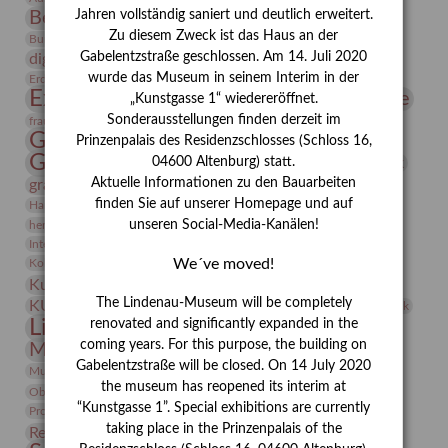
Bernhard August von Lindenau
Bibliothek
Jahren vollständig saniert und deutlich erweitert.
Zu diesem Zweck ist das Haus an der
Conrad Felixmüller
Burg Posterstein
Depot
Der Blaue Reiter
Gabelentzstraße geschlossen. Am 14. Juli 2020
digitallabor
Entartete Kunst
Enteignung
estrusker
wurde das Museum in seinem Interim in der
Erdmann Julius Dietrich
Erlebnisportal
Exlibris
Expressionismus
Fotografie
Florenz
„Kunstgasse 1“ wiedereröffnet.
Festrede
Frauen in der Antike und heute
Sonderausstellungen finden derzeit im
frauen
Gerhard-Altenbourg-Preis
Prinzenpalais des Residenzschlosses (Schloss 16,
Gerhard Altenbourg
Grafik
04600 Altenburg) statt.
Gerhard Kurt Müller
Aktuelle Informationen zu den Bauarbeiten
grafische sammlung
griechische Mythologie
Heldinnen
finden Sie auf unserer Homepage und auf
Hanns-Conon von der Gabelentz
Heinrich Kirchhoff
unseren Social-Media-Kanälen!
herman de vries
Humboldt
Insekten
Integriertes Schädlingsmanagement
Italien
Jahresempfang
Jubiläum
Kunst
We´ve moved!
Kolosseum
Kooperationsausstellung
Korkmodelle
Kunstvermittlung
Kunstmuseum
Kunst von Kühl
Künstler
The Lindenau-Museum will be completely
KUNSTWAND
Künstlerin
Kurs
Lehmbruck
Lindenau-Museum
renovated and significantly expanded in the
Marstall
Messeakademie
coming years. For this purpose, the building on
Museumsgeschichte
Museumsnacht
Gabelentzstraße will be closed. On 14 July 2020
Natur
Museumspädagogik
Mäzen
Napoleon
Neue Remise
the museum has reopened its interim at
Objekt im Fokus
Paul Klee
Peter Schnürpel
Phelloplastik
Pohlhof
Provenienzforschung
“Kunstgasse 1”. Special exhibitions are currently
Provenienz
taking place in the Prinzenpalais of the
Restaurierung
Restitution
Rudi Lesser
Ruth Wolf-Rehfeld