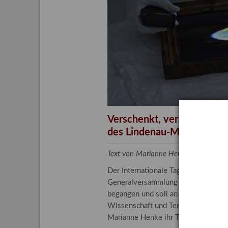
Aktuelle
Bestand
Gesamtv
Grußkar
Kalende
Bestellu
Verschenkt, verkauft, ver
des Lindenau-Museums
Text von Marianne Henke, Provenien
Der Internationale Tag der Frauen 
Generalversammlung der Vereinten N
begangen und soll an die entscheide
Wissenschaft und Technologie spiele
Marianne Henke ihr Tätigkeitsfeld v