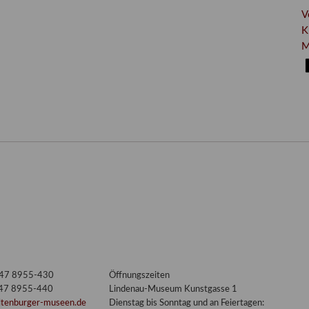
V
K
M
3447 8955-430
Öffnungszeiten
447 8955-440
Lindenau-Museum Kunstgasse 1
ltenburger-museen.de
Dienstag bis Sonntag und an Feiertagen: