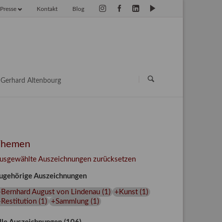
Presse
Kontakt
Blog
vigation
erspringen
Navigation
überspringen
Gerhard Altenbourg
Themen
usgewählte Auszeichnungen zurücksetzen
ugehörige Auszeichnungen
+Bernhard August von Lindenau
(
1
)
+Kunst
(
1
)
Restitution
(
1
)
+Sammlung
(
1
)