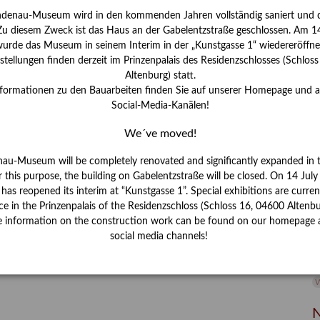
ndenau-Museum wird in den kommenden Jahren vollständig saniert und d
I
 Zu diesem Zweck ist das Haus an der Gabelentzstraße geschlossen. Am 14
J
urde das Museum in seinem Interim in der „Kunstgasse 1“ wiedereröffne
tellungen finden derzeit im Prinzenpalais des Residenzschlosses (Schlos
K
Altenburg) statt.
nformationen zu den Bauarbeiten finden Sie auf unserer Homepage und 
Social-Media-Kanälen!
M
We´ve moved!
P
nau-Museum will be completely renovated and significantly expanded in 
r this purpose, the building on Gabelentzstraße will be closed. On 14 Jul
R
s reopened its interim at “Kunstgasse 1”. Special exhibitions are curren
ce in the Prinzenpalais of the Residenzschloss (Schloss 16, 04600 Altenbu
S
e information on the construction work can be found on our homepage 
social media channels!
S
V
W
W
N