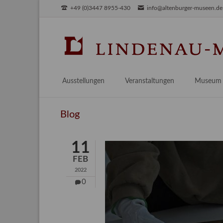
+49 (0)3447 8955-430
info@altenburger-museen.de
SUCHEN
Ausstellungen
Veranstaltungen
Museum
Vorschau
Über das
Blog
Aktuell
Aktuelles
Archiv
Besuch
11
Digitales
FEB
Team
2022
Praktikum
0
Engageme
Publikati