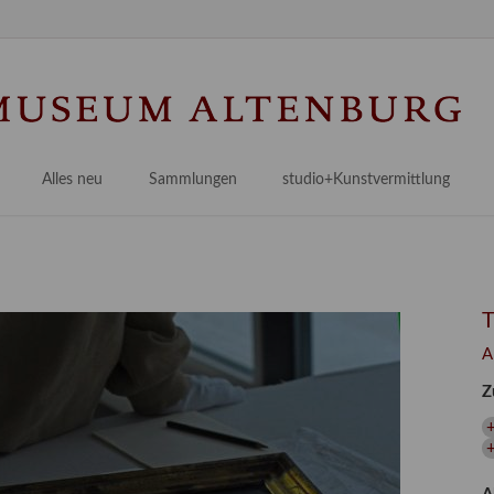
Na
üb
Alles neu
Sammlungen
studio+Kunstvermittlung
 Museum
Planungsstände
Antikensammlungen
studio
Lindenau21PLUS
Frühe italienische Malerei
studioAngebote
Digitalisierung
bellissimo.digital
studioTeam
Provenienzforschung
Malerei 17.–19. Jh.
Angebote für Erwachsene
A
Kulturelle Vermittlung
Deutsche Malerei 20./21. Jh.
Angebote für Kitas
Z
Länderübergreifende kulturtouristische Ziele
 / Praxisprojekt
Grafische Sammlung
Angebote für Schulen
nt
Kunstbibliothek
+
onen
Restaurierung