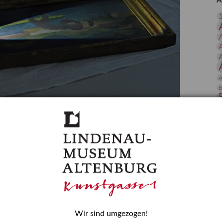
A
 Publikationen
Forschung
skataloge & Editionen
erzeichnis
ten
r
A
ng
B
gessen? – Kunstdetektivinnen im Dienste
D
E
zforscherin am Lindenau-Museum Altenburg
und Mädchen in der Wissenschaft wurde 2015 in der
ationen beschlossen. Er wird jährlich am 11. Februar
nde Rolle erinnern, die Mädchen und Frauen in
n. In ihrem Blogbeitrag stellt Provenienzforscherin
or.
Wir sind umgezogen!
H