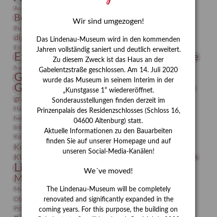
Bauhaus
Ausstellung „Vier Winde“
Berlin in den Zwanziger Jahren
Bernhard August von Lindenau
Bibliothek
Wir sind umgezogen!
Conrad Felixmüller
Burg Posterstein
Depot
Der Blaue Reiter
digitallabor
Entartete Kunst
Enteignung
Das Lindenau-Museum wird in den kommenden
estrusker
Erdmann Julius Dietrich
Erlebnisportal
Exlibris
Jahren vollständig saniert und deutlich erweitert.
Expressionismus
Fotografie
Florenz
Festrede
Zu diesem Zweck ist das Haus an der
Frauen in der Antike und heute
frauen
Gabelentzstraße geschlossen. Am 14. Juli 2020
Gerhard-Altenbourg-Preis
wurde das Museum in seinem Interim in der
Gerhard Altenbourg
Grafik
Gerhard Kurt Müller
„Kunstgasse 1“ wiedereröffnet.
grafische sammlung
griechische Mythologie
Sonderausstellungen finden derzeit im
Heldinnen
Hanns-Conon von der Gabelentz
Heinrich Kirchhoff
Prinzenpalais des Residenzschlosses (Schloss 16,
herman de vries
Humboldt
Insekten
04600 Altenburg) statt.
Integriertes Schädlingsmanagement
Italien
Jahresempfang
Jubiläum
Aktuelle Informationen zu den Bauarbeiten
Kunst
Kolosseum
Kooperationsausstellung
Korkmodelle
finden Sie auf unserer Homepage und auf
Kunstvermittlung
Kunstmuseum
Kunst von Kühl
unseren Social-Media-Kanälen!
Künstler
KUNSTWAND
Künstlerin
Kurs
Lehmbruck
Lindenau-Museum
Marstall
Messeakademie
We´ve moved!
Museumsgeschichte
Museumsnacht
Natur
Museumspädagogik
Mäzen
Napoleon
Neue Remise
The Lindenau-Museum will be completely
Objekt im Fokus
Paul Klee
Peter Schnürpel
Phelloplastik
Pohlhof
renovated and significantly expanded in the
Provenienzforschung
Provenienz
coming years. For this purpose, the building on