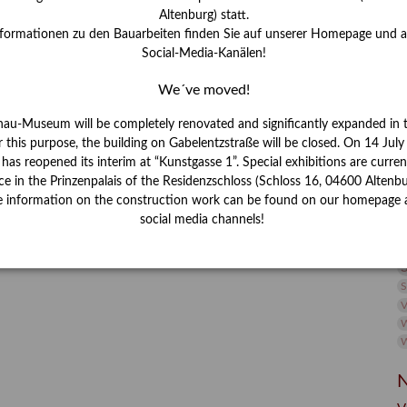
I
Altenburg) statt.
J
nformationen zu den Bauarbeiten finden Sie auf unserer Homepage und 
Social-Media-Kanälen!
K
We´ve moved!
M
nau-Museum will be completely renovated and significantly expanded in 
r this purpose, the building on Gabelentzstraße will be closed. On 14 Jul
s reopened its interim at “Kunstgasse 1”. Special exhibitions are curren
P
ce in the Prinzenpalais of the Residenzschloss (Schloss 16, 04600 Altenbu
e information on the construction work can be found on our homepage 
R
social media channels!
S
S
V
W
W
N