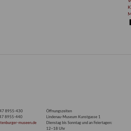
V
K
M
3447 8955-430
Öffnungszeiten
447 8955-440
Lindenau-Museum Kunstgasse 1
ltenburger-museen.de
Dienstag bis Sonntag und an Feiertagen:
12–18 Uhr