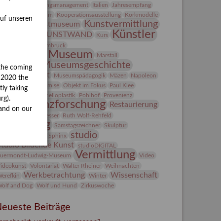
ntegriertes Schädlingsmanagement
Italien
Jahresempfang
ubiläum
Kolosseum
Kooperationsausstellung
Korkmodelle
auf unseren
Kunst
Kunstvermittlung
Kunstmuseum
Künstler
KUNSTWAND
unst von Kühl
Kurs
Künstlerin
Lehmbruck
Lindenau-Museum
Marstall
Museumsgeschichte
esseakademie
the coming
Museumsnacht
Museumspädagogik
Mäzen
Napoleon
y 2020 the
Natur
Neue Remise
Objekt im Fokus
Paul Klee
tly taking
eter Schnürpel
Phelloplastik
Pohlhof
Provenienz
rg).
Provenienzforschung
Restaurierung
and on our
estitution
Rudi Lesser
Ruth Wolf-Rehfeld
Sammlung
Samstagszeichner
Skulptur
studio
onderausstellung
Sphinx
Studio Bildende Kunst
studioDIGITAL
Vermittlung
uermondt-Ludwig-Museum
Video
ideokunst
Volontariat
Walter Rheiner
Weihnachten
Werkbetrachtung
Wissenschaft
erefkin
Winter
olf and Dog
Wolf und Hund
Zirkuswoche
eueste Beiträge