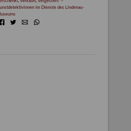
erschenkt, verkauft, vergessen? –
unstdetektivinnen im Dienste des Lindenau-
useums
Facebook
Twitter
E-mail
WhatsApp