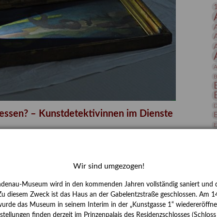
 Publikationen
Forschung
skataloge & Editionen
erzeichnis
ten
A
r
B
ng
D
gessen? – Kunstdetektivinnen im Dienste
E
zforscherin am Lindenau-Museum Altenburg
und Mädchen in der Wissenschaft wurde 2015 in der
Wir sind umgezogen!
ationen beschlossen. Er wird jährlich am 11. Februar
nde Rolle erinnern, die Mädchen und Frauen in
ndenau-Museum wird in den kommenden Jahren vollständig saniert und d
 Zu diesem Zweck ist das Haus an der Gabelentzstraße geschlossen. Am 14
n. In ihrem Blogbeitrag stellt Provenienzforscherin
H
urde das Museum in seinem Interim in der „Kunstgasse 1“ wiedereröffne
or.
tellungen finden derzeit im Prinzenpalais des Residenzschlosses (Schlos