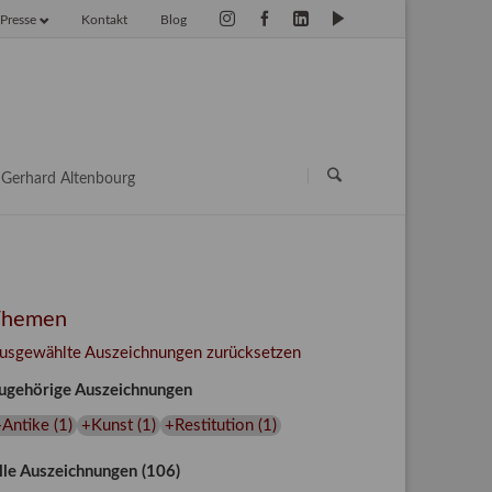
Presse
Kontakt
Blog
vigation
erspringen
Navigation
überspringen
Gerhard Altenbourg
Themen
usgewählte Auszeichnungen zurücksetzen
ugehörige Auszeichnungen
+Antike
(
1
)
+Kunst
(
1
)
+Restitution
(
1
)
lle Auszeichnungen (106)