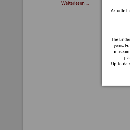
Verschenkt,
Weiterlesen …
verkauft,
Aktuelle I
vergessen?
–
Kunstdetektivinnen
im
The Linde
Dienste
years. Fo
des
museum ha
Lindenau-
pla
Museums
Up-to-dat