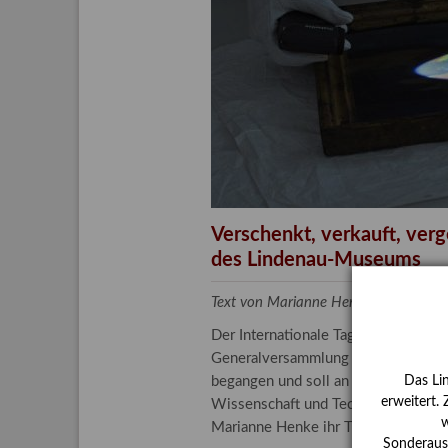
Aktuelle
Bestand
Gesamtv
Grußkar
Kalende
Bestellu
Verschenkt, verkauft, ver
des Lindenau-Museums
Text von Marianne Henke, Provenien
Der Internationale Tag der Frauen 
Generalversammlung der Vereinten N
begangen und soll an die entscheide
Das Li
erweitert.
Wissenschaft und Technologie spiele
w
Marianne Henke ihr Tätigkeitsfeld v
Sonderauss