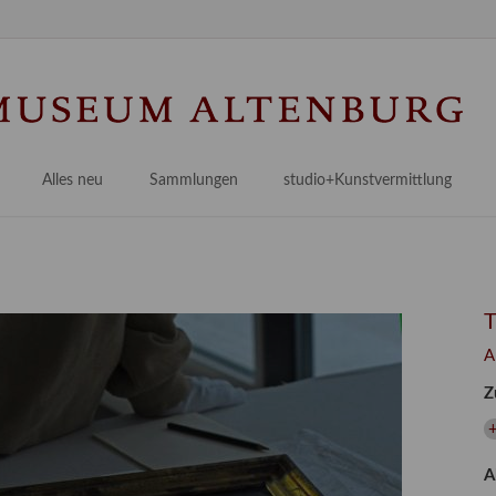
Na
üb
Alles neu
Sammlungen
studio+Kunstvermittlung
 Museum
Planungsstände
Antikensammlungen
studio
Lindenau21PLUS
Frühe italienische Malerei
studioAngebote
Digitalisierung
bellissimo.digital
studioTeam
Provenienzforschung
Malerei 17.–19. Jh.
Angebote für Erwachsene
A
Kulturelle Vermittlung
Deutsche Malerei 20./21. Jh.
Angebote für Kitas
Z
Länderübergreifende kulturtouristische Ziele
 / Praxisprojekt
Grafische Sammlung
Angebote für Schulen
nt
Kunstbibliothek
A
onen
Restaurierung