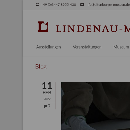
+49 (0)3447 8955-430
info@altenburger-museen.de
SUCHEN
Ausstellungen
Veranstaltungen
Museum
Vorschau
Über das
Blog
Aktuell
Aktuelles
Archiv
Besuch
11
Digitales
FEB
Team
2022
Praktikum
0
Engageme
Publikati