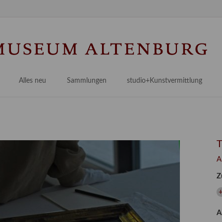
Na
üb
Alles neu
Sammlungen
studio+Kunstvermittlung
 Museum
Planungsstände
Antikensammlungen
studio
Lindenau21PLUS
Frühe italienische Malerei
studioAngebote
Digitalisierung
bellissimo.digital
studioTeam
Provenienzforschung
Malerei 17.–19. Jh.
Angebote für Erwachsene
A
Kulturelle Vermittlung
Deutsche Malerei 20./21. Jh.
Angebote für Kitas
Z
Länderübergreifende kulturtouristische Ziele
 / Praxisprojekt
Grafische Sammlung
Angebote für Schulen
nt
Kunstbibliothek
A
onen
Restaurierung