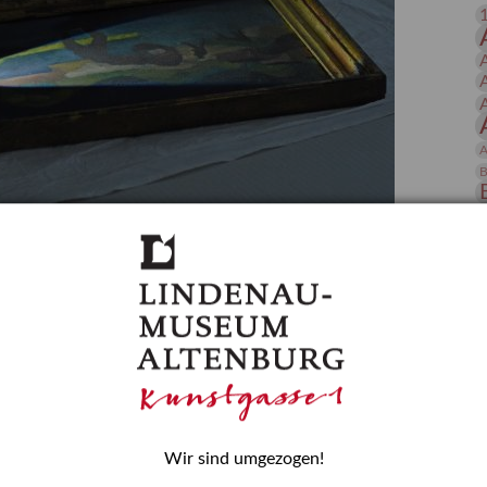
 Publikationen
Forschung
skataloge & Editionen
erzeichnis
ten
A
r
B
ng
D
gessen? – Kunstdetektivinnen im Dienste
E
zforscherin am Lindenau-Museum Altenburg
und Mädchen in der Wissenschaft wurde 2015 in der
ationen beschlossen. Er wird jährlich am 11. Februar
nde Rolle erinnern, die Mädchen und Frauen in
n. In ihrem Blogbeitrag stellt Provenienzforscherin
H
Wir sind umgezogen!
or.