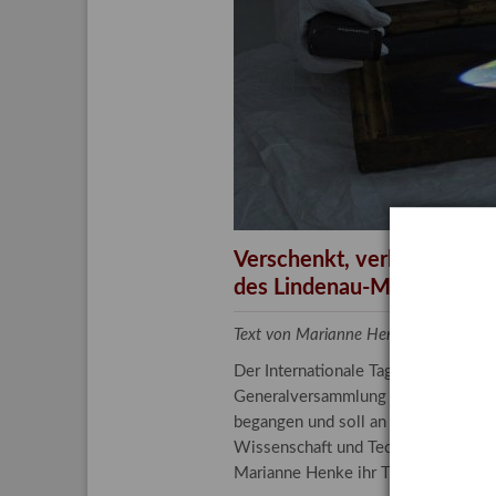
Aktuelle
Bestand
Gesamtv
Grußkar
Kalende
Bestellu
Verschenkt, verkauft, ver
des Lindenau-Museums
Text von Marianne Henke, Provenien
Der Internationale Tag der Frauen 
Generalversammlung der Vereinten N
begangen und soll an die entscheide
Wissenschaft und Technologie spiele
Marianne Henke ihr Tätigkeitsfeld v