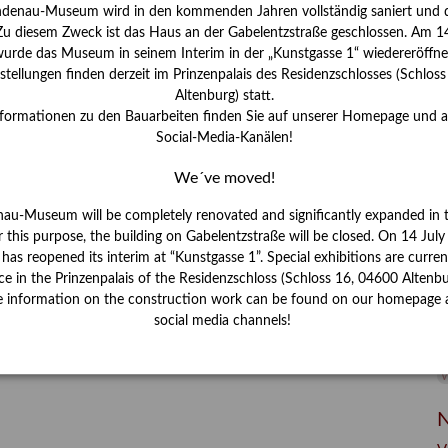
I
ndenau-Museum wird in den kommenden Jahren vollständig saniert und d
J
 Zu diesem Zweck ist das Haus an der Gabelentzstraße geschlossen. Am 14
urde das Museum in seinem Interim in der „Kunstgasse 1“ wiedereröffne
K
tellungen finden derzeit im Prinzenpalais des Residenzschlosses (Schlos
Altenburg) statt.
nformationen zu den Bauarbeiten finden Sie auf unserer Homepage und 
M
Social-Media-Kanälen!
We´ve moved!
P
nau-Museum will be completely renovated and significantly expanded in 
R
r this purpose, the building on Gabelentzstraße will be closed. On 14 Jul
s reopened its interim at “Kunstgasse 1”. Special exhibitions are curren
S
ce in the Prinzenpalais of the Residenzschloss (Schloss 16, 04600 Altenbu
e information on the construction work can be found on our homepage 
S
social media channels!
V
W
W
N