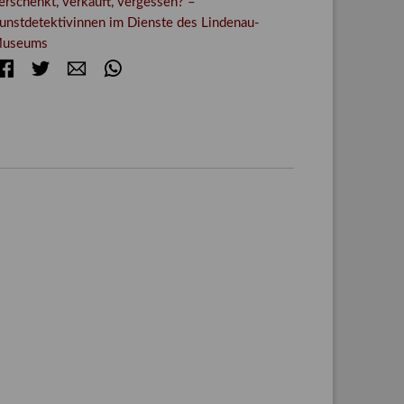
erschenkt, verkauft, vergessen? –
unstdetektivinnen im Dienste des Lindenau-
useums
Facebook
Twitter
E-mail
WhatsApp