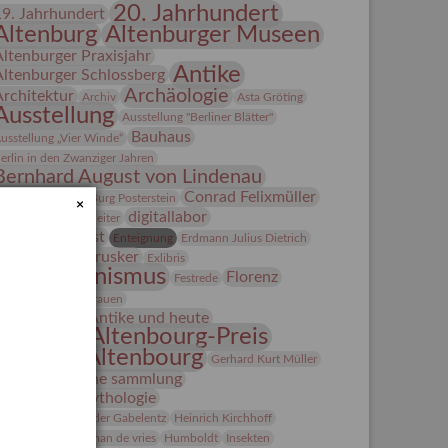
20. Jahrhundert
19. Jahrhundert
Altenburg
Altenburger Museen
Altenburger Praxisjahr
Antike
Altenburger Schlossberg
Archäologie
Architektur
Archiv
Asta Gröting
Ausstellung
Ausstellung "Berliner Blätter"
Bauhaus
usstellung „Vier Winde“
erlin in den Zwanziger Jahren
Bernhard August von Lindenau
Bibliothek
Conrad Felixmüller
Burg Posterstein
×
digitallabor
epot
Der Blaue Reiter
Entartete Kunst
Enteignung
Erdmann Julius Dietrich
estrusker
rlebnisportal
Exlibris
Expressionismus
Florenz
Festrede
Fotografie
frauen
Frauen in der Antike und heute
Gerhard-Altenbourg-Preis
Gerhard Altenbourg
Gerhard Kurt Müller
Grafik
grafische sammlung
griechische Mythologie
anns-Conon von der Gabelentz
Heinrich Kirchhoff
Heldinnen
herman de vries
Humboldt
Insekten