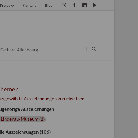
Presse
Kontakt
Blog
vigation
erspringen
Navigation
überspringen
Gerhard Altenbourg
Themen
usgewählte Auszeichnungen zurücksetzen
ugehörige Auszeichnungen
+Lindenau-Museum
(
1
)
lle Auszeichnungen (106)