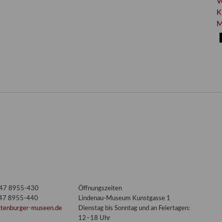
V
K
M
3447 8955-430
Öffnungszeiten
447 8955-440
Lindenau-Museum Kunstgasse 1
ltenburger-museen.de
Dienstag bis Sonntag und an Feiertagen:
12–18 Uhr