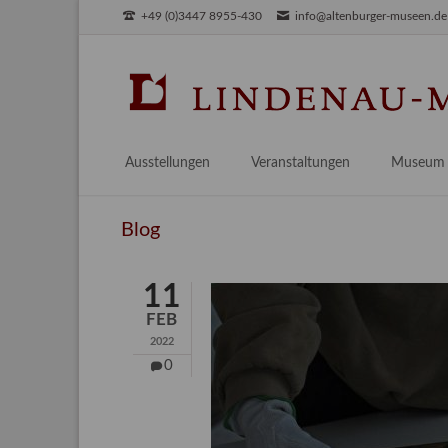
+49 (0)3447 8955-430
info@altenburger-museen.de
SUCHEN
Ausstellungen
Veranstaltungen
Museum
Vorschau
Über das
Blog
Aktuell
Aktuelles
Archiv
Besuch
11
Digitales
FEB
Team
2022
Praktikum
0
Engageme
Publikati