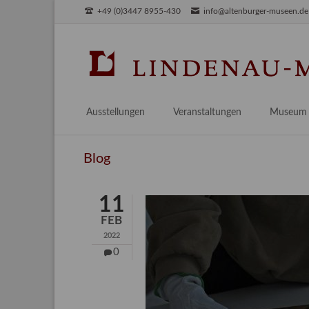
+49 (0)3447 8955-430
info@altenburger-museen.de
SUCHEN
Ausstellungen
Veranstaltungen
Museum
Vorschau
Über das
Blog
Aktuell
Aktuelles
Archiv
Besuch
11
Digitales
FEB
Team
2022
Praktikum
0
Engageme
Publikati