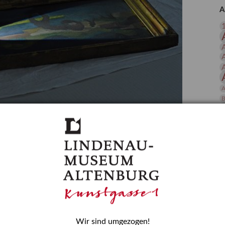
 Publikationen
Forschung
A
skataloge & Editionen
erzeichnis
ten
r
ng
A
B
gessen? – Kunstdetektivinnen im Dienste
D
E
zforscherin am Lindenau-Museum Altenburg
und Mädchen in der Wissenschaft wurde 2015 in der
ationen beschlossen. Er wird jährlich am 11. Februar
nde Rolle erinnern, die Mädchen und Frauen in
n. In ihrem Blogbeitrag stellt Provenienzforscherin
or.
Wir sind umgezogen!