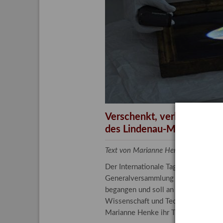
Aktuelle
Bestand
Gesamtv
Grußkar
Kalende
Bestellu
Verschenkt, verkauft, ver
des Lindenau-Museums
Text von Marianne Henke, Provenien
Der Internationale Tag der Frauen 
Generalversammlung der Vereinten N
begangen und soll an die entscheide
Wissenschaft und Technologie spiele
Marianne Henke ihr Tätigkeitsfeld v