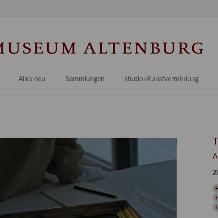
Na
üb
Alles neu
Sammlungen
studio+Kunstvermittlung
 Museum
Planungsstände
Antikensammlungen
studio
Lindenau21PLUS
Frühe italienische Malerei
studioAngebote
Digitalisierung
bellissimo.digital
studioTeam
Provenienzforschung
Malerei 17.–19. Jh.
Angebote für Erwachsene
A
Kulturelle Vermittlung
Deutsche Malerei 20./21. Jh.
Angebote für Kitas
Z
Länderübergreifende kulturtouristische Ziele
 / Praxisprojekt
Grafische Sammlung
Angebote für Schulen
nt
Kunstbibliothek
onen
Restaurierung