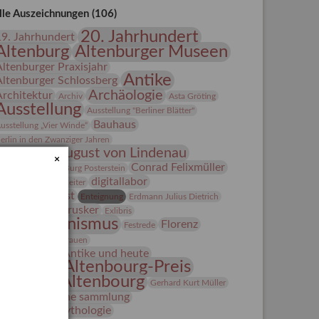
lle Auszeichnungen (106)
20. Jahrhundert
19. Jahrhundert
Altenburg
Altenburger Museen
Altenburger Praxisjahr
Antike
Altenburger Schlossberg
Archäologie
Architektur
Archiv
Asta Gröting
Ausstellung
Ausstellung "Berliner Blätter"
Bauhaus
usstellung „Vier Winde“
erlin in den Zwanziger Jahren
Bernhard August von Lindenau
×
Bibliothek
Conrad Felixmüller
Burg Posterstein
digitallabor
epot
Der Blaue Reiter
Entartete Kunst
Enteignung
Erdmann Julius Dietrich
estrusker
rlebnisportal
Exlibris
Expressionismus
Florenz
Festrede
Fotografie
frauen
Frauen in der Antike und heute
Gerhard-Altenbourg-Preis
Gerhard Altenbourg
Gerhard Kurt Müller
Grafik
grafische sammlung
griechische Mythologie