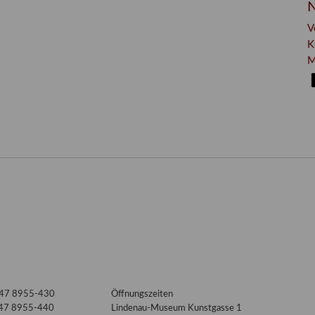
N
V
K
M
3447 8955-430
Öffnungszeiten
447 8955-440
Lindenau-Museum Kunstgasse 1