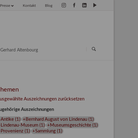
Presse
Kontakt
Blog
vigation
erspringen
Navigation
überspringen
Gerhard Altenbourg
Themen
usgewählte Auszeichnungen zurücksetzen
ugehörige Auszeichnungen
+Antike
(
1
)
+Bernhard August von Lindenau
(
1
)
+Lindenau-Museum
(
1
)
+Museumsgeschichte
(
1
)
+Provenienz
(
1
)
+Sammlung
(
1
)