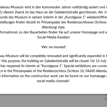
H
ndenau-Museum wird in den kommenden Jahren vollständig saniert und d
I
 Zu diesem Zweck ist das Haus an der Gabelentzstraße geschlossen. Am 14
J
urde das Museum in seinem Interim in der „Kunstgasse 1“ wiedereröffne
tellungen finden derzeit im Prinzenpalais des Residenzschlosses (Schlos
K
Altenburg) statt.
nformationen zu den Bauarbeiten finden Sie auf unserer Homepage und 
Social-Media-Kanälen!
M
We´ve moved!
P
nau-Museum will be completely renovated and significantly expanded in 
r this purpose, the building on Gabelentzstraße will be closed. On 14 Jul
R
s reopened its interim at “Kunstgasse 1”. Special exhibitions are curren
ce in the Prinzenpalais of the Residenzschloss (Schloss 16, 04600 Altenbu
S
e information on the construction work can be found on our homepage 
social media channels!
S
V
W
W