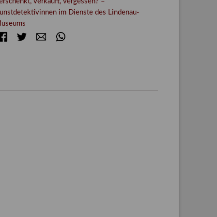
erschenkt, verkauft, vergessen? –
unstdetektivinnen im Dienste des Lindenau-
useums
Facebook
Twitter
E-mail
WhatsApp