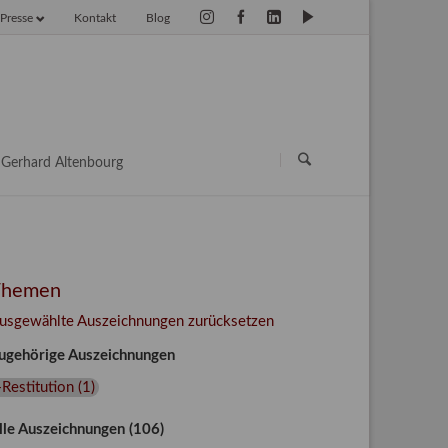
Presse
Kontakt
Blog
vigation
erspringen
Navigation
überspringen
Gerhard Altenbourg
Themen
usgewählte Auszeichnungen zurücksetzen
ugehörige Auszeichnungen
Restitution
(
1
)
lle Auszeichnungen (106)