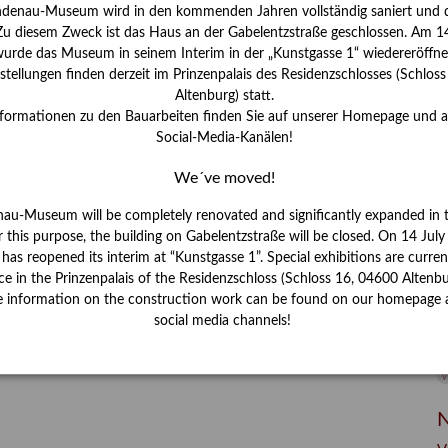
I
ndenau-Museum wird in den kommenden Jahren vollständig saniert und d
J
 Zu diesem Zweck ist das Haus an der Gabelentzstraße geschlossen. Am 14
urde das Museum in seinem Interim in der „Kunstgasse 1“ wiedereröffne
K
tellungen finden derzeit im Prinzenpalais des Residenzschlosses (Schlos
Altenburg) statt.
nformationen zu den Bauarbeiten finden Sie auf unserer Homepage und 
M
Social-Media-Kanälen!
We´ve moved!
P
nau-Museum will be completely renovated and significantly expanded in 
R
r this purpose, the building on Gabelentzstraße will be closed. On 14 Jul
s reopened its interim at “Kunstgasse 1”. Special exhibitions are curren
S
ce in the Prinzenpalais of the Residenzschloss (Schloss 16, 04600 Altenbu
e information on the construction work can be found on our homepage 
S
social media channels!
V
W
W
N