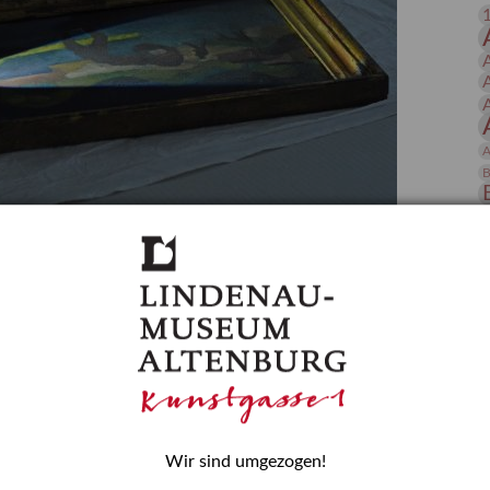
 Publikationen
Forschung
skataloge & Editionen
erzeichnis
ten
A
r
B
ng
D
gessen? – Kunstdetektivinnen im Dienste
E
zforscherin am Lindenau-Museum Altenburg
und Mädchen in der Wissenschaft wurde 2015 in der
ationen beschlossen. Er wird jährlich am 11. Februar
nde Rolle erinnern, die Mädchen und Frauen in
n. In ihrem Blogbeitrag stellt Provenienzforscherin
H
Wir sind umgezogen!
or.