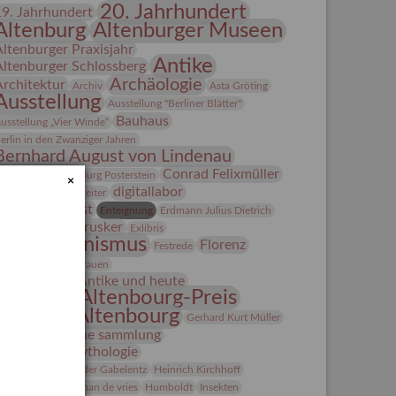
20. Jahrhundert
19. Jahrhundert
Altenburg
Altenburger Museen
Altenburger Praxisjahr
Antike
Altenburger Schlossberg
Archäologie
Architektur
Archiv
Asta Gröting
Ausstellung
Ausstellung "Berliner Blätter"
Bauhaus
usstellung „Vier Winde“
erlin in den Zwanziger Jahren
Bernhard August von Lindenau
Bibliothek
Conrad Felixmüller
Burg Posterstein
×
digitallabor
epot
Der Blaue Reiter
Entartete Kunst
Enteignung
Erdmann Julius Dietrich
estrusker
rlebnisportal
Exlibris
Expressionismus
Florenz
Festrede
Fotografie
frauen
Frauen in der Antike und heute
Gerhard-Altenbourg-Preis
Gerhard Altenbourg
Gerhard Kurt Müller
Grafik
grafische sammlung
griechische Mythologie
anns-Conon von der Gabelentz
Heinrich Kirchhoff
Heldinnen
herman de vries
Humboldt
Insekten