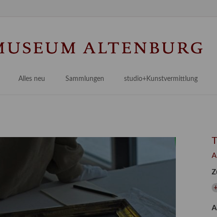
Na
üb
Alles neu
Sammlungen
studio+Kunstvermittlung
 Museum
Planungsstände
Antikensammlungen
studio
Lindenau21PLUS
Frühe italienische Malerei
studioAngebote
Digitalisierung
bellissimo.digital
studioTeam
Provenienzforschung
Malerei 17.–19. Jh.
Angebote für Erwachsene
A
Kulturelle Vermittlung
Deutsche Malerei 20./21. Jh.
Angebote für Kitas
Z
Länderübergreifende kulturtouristische Ziele
 / Praxisprojekt
Grafische Sammlung
Angebote für Schulen
+
nt
Kunstbibliothek
A
onen
Restaurierung