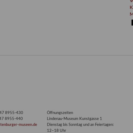
V
K
M
3447 8955-430
Öffnungszeiten
447 8955-440
Lindenau-Museum Kunstgasse 1
ltenburger-museen.de
Dienstag bis Sonntag und an Feiertagen:
12–18 Uhr