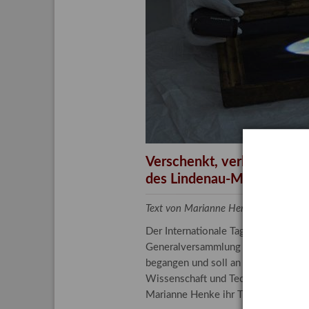
Aktuelle
Bestand
Gesamtv
Grußkar
Kalende
Bestellu
Verschenkt, verkauft, ver
des Lindenau-Museums
Text von Marianne Henke, Provenien
Der Internationale Tag der Frauen 
Generalversammlung der Vereinten N
begangen und soll an die entscheide
Wissenschaft und Technologie spiele
Marianne Henke ihr Tätigkeitsfeld v