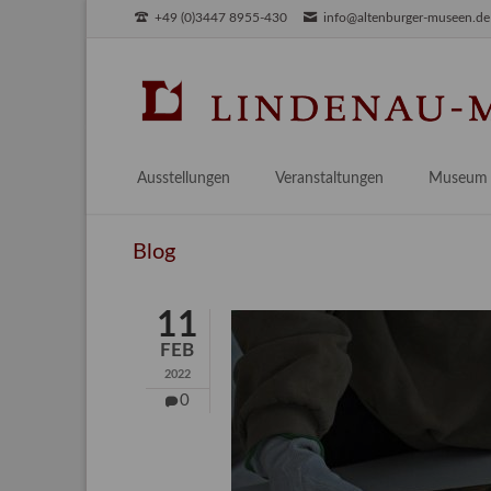
+49 (0)3447 8955-430
info@altenburger-museen.de
SUCHEN
Ausstellungen
Veranstaltungen
Museum
Vorschau
Über das
Blog
Aktuell
Aktuelles
Archiv
Besuch
11
Digitales
FEB
Team
2022
Praktikum
0
Engageme
Publikati