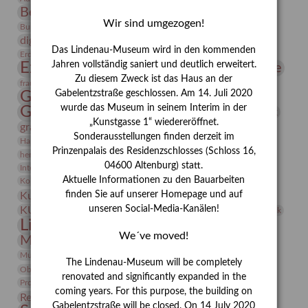
Bernhard August von Lindenau
Bibliothek
Wir sind umgezogen!
Conrad Felixmüller
Burg Posterstein
Depot
Der Blaue Reiter
digitallabor
Entartete Kunst
Enteignung
Das Lindenau-Museum wird in den kommenden
estrusker
Erdmann Julius Dietrich
Erlebnisportal
Exlibris
Expressionismus
Jahren vollständig saniert und deutlich erweitert.
Fotografie
Florenz
Festrede
Zu diesem Zweck ist das Haus an der
Frauen in der Antike und heute
frauen
Gerhard-Altenbourg-Preis
Gabelentzstraße geschlossen. Am 14. Juli 2020
wurde das Museum in seinem Interim in der
Gerhard Altenbourg
Grafik
Gerhard Kurt Müller
„Kunstgasse 1“ wiedereröffnet.
grafische sammlung
griechische Mythologie
Sonderausstellungen finden derzeit im
Heldinnen
Hanns-Conon von der Gabelentz
Heinrich Kirchhoff
Prinzenpalais des Residenzschlosses (Schloss 16,
herman de vries
Humboldt
Insekten
04600 Altenburg) statt.
Integriertes Schädlingsmanagement
Italien
Jahresempfang
Jubiläum
Kunst
Aktuelle Informationen zu den Bauarbeiten
Kolosseum
Kooperationsausstellung
Korkmodelle
Kunstvermittlung
finden Sie auf unserer Homepage und auf
Kunstmuseum
Kunst von Kühl
Künstler
unseren Social-Media-Kanälen!
KUNSTWAND
Künstlerin
Kurs
Lehmbruck
Lindenau-Museum
Marstall
Messeakademie
We´ve moved!
Museumsgeschichte
Museumsnacht
Natur
Museumspädagogik
Mäzen
Napoleon
Neue Remise
The Lindenau-Museum will be completely
Objekt im Fokus
Paul Klee
Peter Schnürpel
Phelloplastik
Pohlhof
renovated and significantly expanded in the
Provenienzforschung
Provenienz
coming years. For this purpose, the building on
Restaurierung
Restitution
Rudi Lesser
Ruth Wolf-Rehfeld
Gabelentzstraße will be closed. On 14 July 2020