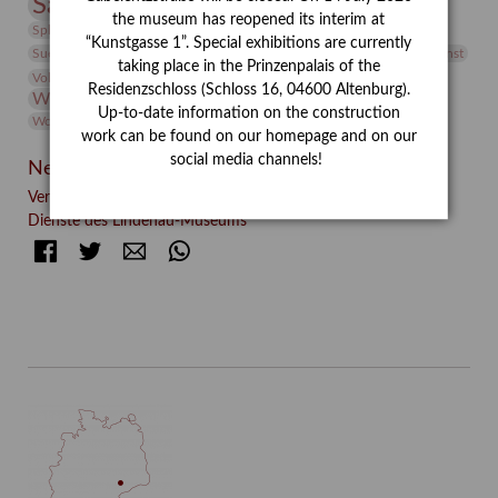
Sammlung
Samstagszeichner
Skulptur
Sonderausstellung
the museum has reopened its interim at
studio
Studio Bildende Kunst
Sphinx
studioDIGITAL
“Kunstgasse 1”. Special exhibitions are currently
Vermittlung
Suermondt-Ludwig-Museum
Video
Videokunst
taking place in the Prinzenpalais of the
Volontariat
Walter Rheiner
Weihnachten
Werefkin
Residenzschloss (Schloss 16, 04600 Altenburg).
Werkbetrachtung
Wissenschaft
Winter
Wolf and Dog
Up-to-date information on the construction
Wolf und Hund
Zirkuswoche
work can be found on our homepage and on our
social media channels!
Neueste Beiträge
Verschenkt, verkauft, vergessen? – Kunstdetektivinnen im
Dienste des Lindenau-Museums
Facebook
Twitter
E-mail
WhatsApp