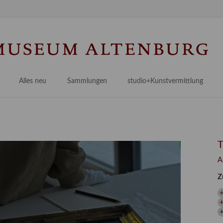
Na
üb
Alles neu
Sammlungen
studio+Kunstvermittlung
 Museum
Planungsstände
Antikensammlungen
studio
Lindenau21PLUS
Frühe italienische Malerei
studioAngebote
Digitalisierung
bellissimo.digital
studioTeam
Provenienzforschung
Malerei 17.–19. Jh.
Angebote für Erwachsene
A
Kulturelle Vermittlung
Deutsche Malerei 20./21. Jh.
Angebote für Kitas
Z
Länderübergreifende kulturtouristische Ziele
 / Praxisprojekt
Grafische Sammlung
Angebote für Schulen
nt
Kunstbibliothek
onen
Restaurierung