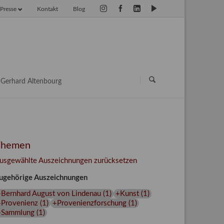
Presse
Kontakt
Blog
vigation
erspringen
Navigation
überspringen
Gerhard Altenbourg
Themen
usgewählte Auszeichnungen zurücksetzen
ugehörige Auszeichnungen
+Bernhard August von Lindenau
(
1
)
+Kunst
(
1
)
+Provenienz
(
1
)
+Provenienzforschung
(
1
)
+Sammlung
(
1
)