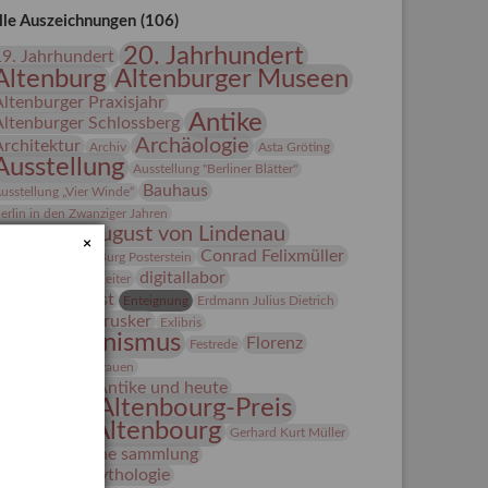
lle Auszeichnungen (106)
20. Jahrhundert
19. Jahrhundert
Altenburg
Altenburger Museen
Altenburger Praxisjahr
Antike
Altenburger Schlossberg
Archäologie
Architektur
Archiv
Asta Gröting
Ausstellung
Ausstellung "Berliner Blätter"
Bauhaus
usstellung „Vier Winde“
erlin in den Zwanziger Jahren
Bernhard August von Lindenau
×
Bibliothek
Conrad Felixmüller
Burg Posterstein
digitallabor
epot
Der Blaue Reiter
Entartete Kunst
Enteignung
Erdmann Julius Dietrich
estrusker
rlebnisportal
Exlibris
Expressionismus
Florenz
Festrede
Fotografie
frauen
Frauen in der Antike und heute
Gerhard-Altenbourg-Preis
Gerhard Altenbourg
Gerhard Kurt Müller
Grafik
grafische sammlung
griechische Mythologie