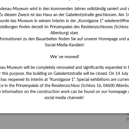
H
ndenau-Museum wird in den kommenden Jahren vollständig saniert und d
I
 Zu diesem Zweck ist das Haus an der Gabelentzstraße geschlossen. Am 14
J
urde das Museum in seinem Interim in der „Kunstgasse 1“ wiedereröffne
tellungen finden derzeit im Prinzenpalais des Residenzschlosses (Schlos
K
Altenburg) statt.
nformationen zu den Bauarbeiten finden Sie auf unserer Homepage und 
Social-Media-Kanälen!
M
We´ve moved!
P
nau-Museum will be completely renovated and significantly expanded in 
r this purpose, the building on Gabelentzstraße will be closed. On 14 Jul
R
s reopened its interim at “Kunstgasse 1”. Special exhibitions are curren
ce in the Prinzenpalais of the Residenzschloss (Schloss 16, 04600 Altenbu
S
e information on the construction work can be found on our homepage 
social media channels!
S
V
W
W