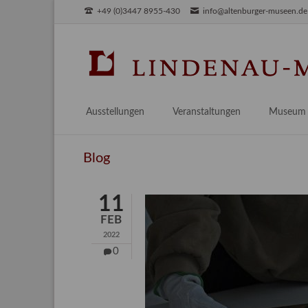
+49 (0)3447 8955-430
info@altenburger-museen.de
SUCHEN
Ausstellungen
Veranstaltungen
Museum
Vorschau
Über das
Blog
Aktuell
Aktuelles
Archiv
Besuch
11
Digitales
FEB
Team
2022
Praktikum
0
Engageme
Publikati