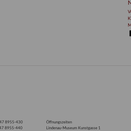
N
V
K
M
3447 8955-430
Öffnungszeiten
447 8955-440
Lindenau-Museum Kunstgasse 1