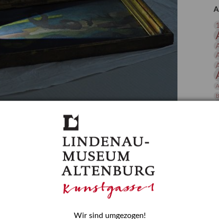
 Publikationen
Forschung
A
skataloge & Editionen
erzeichnis
ten
r
ng
A
B
gessen? – Kunstdetektivinnen im Dienste
D
E
zforscherin am Lindenau-Museum Altenburg
und Mädchen in der Wissenschaft wurde 2015 in der
ationen beschlossen. Er wird jährlich am 11. Februar
nde Rolle erinnern, die Mädchen und Frauen in
n. In ihrem Blogbeitrag stellt Provenienzforscherin
or.
Wir sind umgezogen!