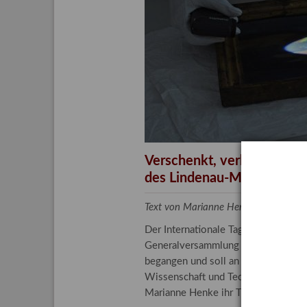
Aktuelle
Bestand
Gesamtv
Grußkar
Kalende
Bestellu
Verschenkt, verkauft, ver
des Lindenau-Museums
Text von Marianne Henke, Provenien
Der Internationale Tag der Frauen 
Generalversammlung der Vereinten N
begangen und soll an die entscheide
Wissenschaft und Technologie spiele
Marianne Henke ihr Tätigkeitsfeld v