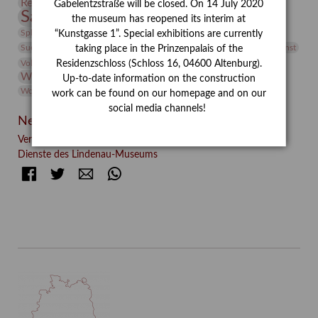
Restaurierung
Restitution
Rudi Lesser
Ruth Wolf-Rehfeld
Gabelentzstraße will be closed. On 14 July 2020
Sammlung
Samstagszeichner
Skulptur
Sonderausstellung
the museum has reopened its interim at
studio
Studio Bildende Kunst
Sphinx
studioDIGITAL
“Kunstgasse 1”. Special exhibitions are currently
Vermittlung
Suermondt-Ludwig-Museum
Video
Videokunst
taking place in the Prinzenpalais of the
Volontariat
Walter Rheiner
Weihnachten
Werefkin
Residenzschloss (Schloss 16, 04600 Altenburg).
Werkbetrachtung
Wissenschaft
Winter
Wolf and Dog
Up-to-date information on the construction
Wolf und Hund
Zirkuswoche
work can be found on our homepage and on our
social media channels!
Neueste Beiträge
Verschenkt, verkauft, vergessen? – Kunstdetektivinnen im
Dienste des Lindenau-Museums
Facebook
Twitter
E-mail
WhatsApp