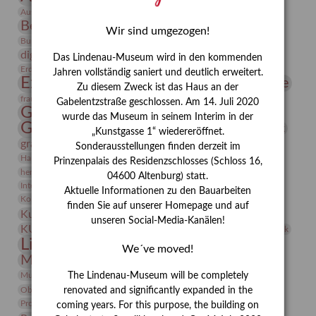
Bauhaus
Ausstellung „Vier Winde“
Berlin in den Zwanziger Jahren
Bernhard August von Lindenau
Bibliothek
Wir sind umgezogen!
Conrad Felixmüller
Burg Posterstein
Depot
Der Blaue Reiter
digitallabor
Entartete Kunst
Enteignung
Das Lindenau-Museum wird in den kommenden
estrusker
Erdmann Julius Dietrich
Erlebnisportal
Exlibris
Jahren vollständig saniert und deutlich erweitert.
Expressionismus
Fotografie
Florenz
Festrede
Zu diesem Zweck ist das Haus an der
Frauen in der Antike und heute
frauen
Gabelentzstraße geschlossen. Am 14. Juli 2020
Gerhard-Altenbourg-Preis
wurde das Museum in seinem Interim in der
Gerhard Altenbourg
Grafik
Gerhard Kurt Müller
„Kunstgasse 1“ wiedereröffnet.
grafische sammlung
griechische Mythologie
Sonderausstellungen finden derzeit im
Heldinnen
Hanns-Conon von der Gabelentz
Heinrich Kirchhoff
Prinzenpalais des Residenzschlosses (Schloss 16,
herman de vries
Humboldt
Insekten
04600 Altenburg) statt.
Integriertes Schädlingsmanagement
Italien
Jahresempfang
Jubiläum
Aktuelle Informationen zu den Bauarbeiten
Kunst
Kolosseum
Kooperationsausstellung
Korkmodelle
finden Sie auf unserer Homepage und auf
Kunstvermittlung
Kunstmuseum
Kunst von Kühl
unseren Social-Media-Kanälen!
Künstler
KUNSTWAND
Künstlerin
Kurs
Lehmbruck
Lindenau-Museum
Marstall
Messeakademie
We´ve moved!
Museumsgeschichte
Museumsnacht
Natur
Museumspädagogik
Mäzen
Napoleon
Neue Remise
The Lindenau-Museum will be completely
Objekt im Fokus
Paul Klee
Peter Schnürpel
Phelloplastik
Pohlhof
renovated and significantly expanded in the
Provenienzforschung
Provenienz
coming years. For this purpose, the building on