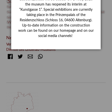
Sammlung
Samstagszeichner
Skulptur
Sonderausstellung
the museum has reopened its interim at
studio
Studio Bildende Kunst
Sphinx
studioDIGITAL
“Kunstgasse 1”. Special exhibitions are currently
Vermittlung
Suermondt-Ludwig-Museum
Video
Videokunst
taking place in the Prinzenpalais of the
Volontariat
Walter Rheiner
Weihnachten
Werefkin
Residenzschloss (Schloss 16, 04600 Altenburg).
Werkbetrachtung
Wissenschaft
Winter
Wolf and Dog
Up-to-date information on the construction
Wolf und Hund
Zirkuswoche
work can be found on our homepage and on our
social media channels!
Neueste Beiträge
Verschenkt, verkauft, vergessen? – Kunstdetektivinnen im
Dienste des Lindenau-Museums
Facebook
Twitter
E-mail
WhatsApp