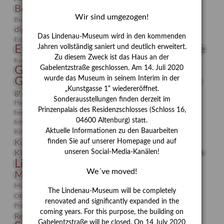
Bernhard August von Lindenau
Bibliothek
Wir sind umgezogen!
Conrad Felixmüller
Burg Posterstein
Depot
Der Blaue Reiter
digitallabor
Entartete Kunst
Enteignung
Das Lindenau-Museum wird in den kommenden
estrusker
Erdmann Julius Dietrich
Erlebnisportal
Exlibris
Expressionismus
Jahren vollständig saniert und deutlich erweitert.
Fotografie
Florenz
Festrede
Zu diesem Zweck ist das Haus an der
Frauen in der Antike und heute
frauen
Gerhard-Altenbourg-Preis
Gabelentzstraße geschlossen. Am 14. Juli 2020
wurde das Museum in seinem Interim in der
Gerhard Altenbourg
Grafik
Gerhard Kurt Müller
„Kunstgasse 1“ wiedereröffnet.
grafische sammlung
griechische Mythologie
Sonderausstellungen finden derzeit im
Heldinnen
Hanns-Conon von der Gabelentz
Heinrich Kirchhoff
Prinzenpalais des Residenzschlosses (Schloss 16,
herman de vries
Humboldt
Insekten
04600 Altenburg) statt.
Integriertes Schädlingsmanagement
Italien
Jahresempfang
Jubiläum
Kunst
Aktuelle Informationen zu den Bauarbeiten
Kolosseum
Kooperationsausstellung
Korkmodelle
Kunstvermittlung
finden Sie auf unserer Homepage und auf
Kunstmuseum
Kunst von Kühl
Künstler
unseren Social-Media-Kanälen!
KUNSTWAND
Künstlerin
Kurs
Lehmbruck
Lindenau-Museum
Marstall
Messeakademie
We´ve moved!
Museumsgeschichte
Museumsnacht
Natur
Museumspädagogik
Mäzen
Napoleon
Neue Remise
The Lindenau-Museum will be completely
Objekt im Fokus
Paul Klee
Peter Schnürpel
Phelloplastik
Pohlhof
renovated and significantly expanded in the
Provenienzforschung
Provenienz
coming years. For this purpose, the building on
Restaurierung
Restitution
Rudi Lesser
Ruth Wolf-Rehfeld
Gabelentzstraße will be closed. On 14 July 2020