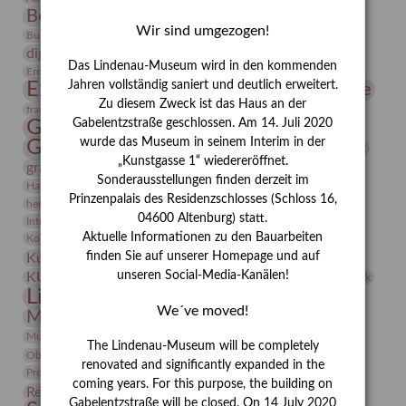
Bernhard August von Lindenau
Bibliothek
Wir sind umgezogen!
Conrad Felixmüller
Burg Posterstein
Depot
Der Blaue Reiter
digitallabor
Entartete Kunst
Enteignung
Das Lindenau-Museum wird in den kommenden
estrusker
Erdmann Julius Dietrich
Erlebnisportal
Exlibris
Expressionismus
Jahren vollständig saniert und deutlich erweitert.
Fotografie
Florenz
Festrede
Zu diesem Zweck ist das Haus an der
Frauen in der Antike und heute
frauen
Gerhard-Altenbourg-Preis
Gabelentzstraße geschlossen. Am 14. Juli 2020
wurde das Museum in seinem Interim in der
Gerhard Altenbourg
Grafik
Gerhard Kurt Müller
„Kunstgasse 1“ wiedereröffnet.
grafische sammlung
griechische Mythologie
Sonderausstellungen finden derzeit im
Heldinnen
Hanns-Conon von der Gabelentz
Heinrich Kirchhoff
Prinzenpalais des Residenzschlosses (Schloss 16,
herman de vries
Humboldt
Insekten
04600 Altenburg) statt.
Integriertes Schädlingsmanagement
Italien
Jahresempfang
Jubiläum
Kunst
Aktuelle Informationen zu den Bauarbeiten
Kolosseum
Kooperationsausstellung
Korkmodelle
Kunstvermittlung
finden Sie auf unserer Homepage und auf
Kunstmuseum
Kunst von Kühl
Künstler
unseren Social-Media-Kanälen!
KUNSTWAND
Künstlerin
Kurs
Lehmbruck
Lindenau-Museum
Marstall
Messeakademie
We´ve moved!
Museumsgeschichte
Museumsnacht
Natur
Museumspädagogik
Mäzen
Napoleon
Neue Remise
The Lindenau-Museum will be completely
Objekt im Fokus
Paul Klee
Peter Schnürpel
Phelloplastik
Pohlhof
renovated and significantly expanded in the
Provenienzforschung
Provenienz
coming years. For this purpose, the building on
Restaurierung
Restitution
Rudi Lesser
Ruth Wolf-Rehfeld
Gabelentzstraße will be closed. On 14 July 2020