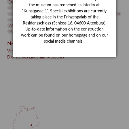
Sammlung
Samstagszeichner
Skulptur
Sonderausstellung
the museum has reopened its interim at
studio
Studio Bildende Kunst
Sphinx
studioDIGITAL
“Kunstgasse 1”. Special exhibitions are currently
Vermittlung
Suermondt-Ludwig-Museum
Video
Videokunst
taking place in the Prinzenpalais of the
Volontariat
Walter Rheiner
Weihnachten
Werefkin
Residenzschloss (Schloss 16, 04600 Altenburg).
Werkbetrachtung
Wissenschaft
Winter
Wolf and Dog
Up-to-date information on the construction
Wolf und Hund
Zirkuswoche
work can be found on our homepage and on our
social media channels!
Neueste Beiträge
Verschenkt, verkauft, vergessen? – Kunstdetektivinnen im
Dienste des Lindenau-Museums
Facebook
Twitter
E-mail
WhatsApp