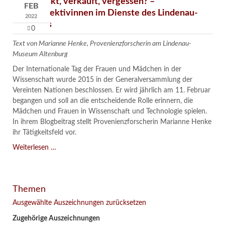
Verschenkt, verkauft, vergessen? –
FEB
Kunstdetektivinnen im Dienste des Lindenau-
2022
Museums
0
Text von Marianne Henke, Provenienzforscherin am Lindenau-
Museum Altenburg
Der Internationale Tag der Frauen und Mädchen in der
Wissenschaft wurde 2015 in der Generalversammlung der
Vereinten Nationen beschlossen. Er wird jährlich am 11. Februar
begangen und soll an die entscheidende Rolle erinnern, die
Mädchen und Frauen in Wissenschaft und Technologie spielen.
In ihrem Blogbeitrag stellt Provenienzforscherin Marianne Henke
ihr Tätigkeitsfeld vor.
Verschenkt,
Weiterlesen …
verkauft,
vergessen?
–
Themen
Kunstdetektivinnen
im
Ausgewählte Auszeichnungen zurücksetzen
Dienste
Zugehörige Auszeichnungen
des