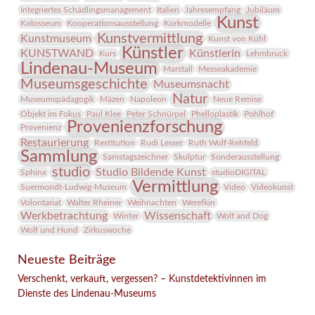
Integriertes Schädlingsmanagement
Italien
Jahresempfang
Jubiläum
Kunst
Kolosseum
Kooperationsausstellung
Korkmodelle
Kunstvermittlung
Kunstmuseum
Kunst von Kühl
Künstler
KUNSTWAND
Künstlerin
Kurs
Lehmbruck
Lindenau-Museum
Marstall
Messeakademie
Museumsgeschichte
Museumsnacht
Natur
Museumspädagogik
Mäzen
Napoleon
Neue Remise
Objekt im Fokus
Paul Klee
Peter Schnürpel
Phelloplastik
Pohlhof
Provenienzforschung
Provenienz
Restaurierung
Restitution
Rudi Lesser
Ruth Wolf-Rehfeld
Sammlung
Samstagszeichner
Skulptur
Sonderausstellung
studio
Studio Bildende Kunst
Sphinx
studioDIGITAL
Vermittlung
Suermondt-Ludwig-Museum
Video
Videokunst
Volontariat
Walter Rheiner
Weihnachten
Werefkin
Werkbetrachtung
Wissenschaft
Winter
Wolf and Dog
Wolf und Hund
Zirkuswoche
Neueste Beiträge
Verschenkt, verkauft, vergessen? – Kunstdetektivinnen im
Dienste des Lindenau-Museums
Facebook
Twitter
E-mail
WhatsApp