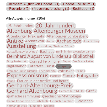
Lindenau-
+Bernhard August von Lindenau
(
1
)
+Lindenau-Museum
(
1
)
Museums
+Provenienz
(
1
)
+Provenienzforschung
(
1
)
+Restitution
(
1
)
Alle Auszeichnungen (106)
20. Jahrhundert
19. Jahrhundert
Altenburg
Altenburger Museen
Altenburger Praxisjahr
Altenburger Schlossberg
Antike
Archäologie
Architektur
Archiv
Asta Gröting
Ausstellung
Ausstellung "Berliner Blätter"
Bauhaus
Ausstellung „Vier Winde“
Berlin in den Zwanziger Jahren
Bernhard August von Lindenau
Bibliothek
Conrad Felixmüller
Burg Posterstein
Depot
Der Blaue Reiter
digitallabor
Entartete Kunst
Enteignung
estrusker
Erdmann Julius Dietrich
Erlebnisportal
Exlibris
Expressionismus
Fotografie
Florenz
Festrede
Frauen in der Antike und heute
frauen
Gerhard-Altenbourg-Preis
Gerhard Altenbourg
Grafik
Gerhard Kurt Müller
grafische sammlung
griechische Mythologie
Heldinnen
Hanns-Conon von der Gabelentz
Heinrich Kirchhoff
herman de vries
Humboldt
Insekten