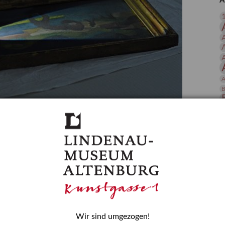
A
 Publikationen
Forschung
skataloge & Editionen
erzeichnis
ten
r
A
ng
B
gessen? – Kunstdetektivinnen im Dienste
D
E
zforscherin am Lindenau-Museum Altenburg
und Mädchen in der Wissenschaft wurde 2015 in der
ationen beschlossen. Er wird jährlich am 11. Februar
nde Rolle erinnern, die Mädchen und Frauen in
n. In ihrem Blogbeitrag stellt Provenienzforscherin
or.
Wir sind umgezogen!
H