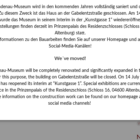
ndenau-Museum wird in den kommenden Jahren vollständig saniert und d
I
 Zu diesem Zweck ist das Haus an der Gabelentzstraße geschlossen. Am 14
J
urde das Museum in seinem Interim in der „Kunstgasse 1“ wiedereröffne
tellungen finden derzeit im Prinzenpalais des Residenzschlosses (Schlos
K
Altenburg) statt.
nformationen zu den Bauarbeiten finden Sie auf unserer Homepage und 
Social-Media-Kanälen!
M
We´ve moved!
P
nau-Museum will be completely renovated and significantly expanded in 
r this purpose, the building on Gabelentzstraße will be closed. On 14 Jul
R
s reopened its interim at “Kunstgasse 1”. Special exhibitions are curren
ce in the Prinzenpalais of the Residenzschloss (Schloss 16, 04600 Altenbu
S
e information on the construction work can be found on our homepage 
social media channels!
S
V
W
W
N