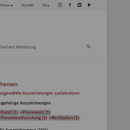
Presse
Kontakt
Blog
vigation
erspringen
Navigation
überspringen
Gerhard Altenbourg
Themen
usgewählte Auszeichnungen zurücksetzen
ugehörige Auszeichnungen
+Kunst
(
1
)
+Provenienz
(
1
)
+Provenienzforschung
(
1
)
+Restitution
(
1
)