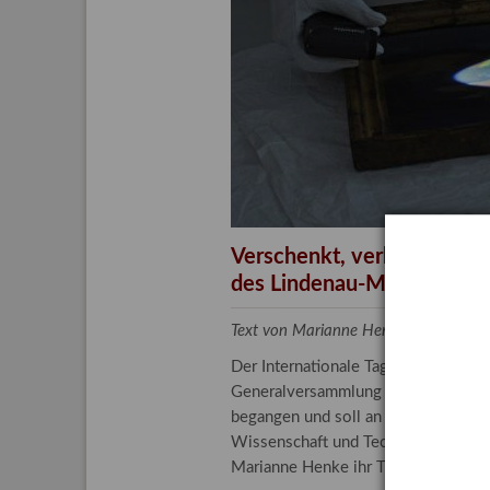
Aktuelle
Bestand
Gesamtv
Grußkar
Kalende
Bestellu
Verschenkt, verkauft, ver
des Lindenau-Museums
Text von Marianne Henke, Provenien
Der Internationale Tag der Frauen 
Generalversammlung der Vereinten N
begangen und soll an die entscheide
Wissenschaft und Technologie spiele
Marianne Henke ihr Tätigkeitsfeld v