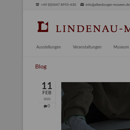
+49 (0)3447 8955-430
info@altenburger-museen.de
SUCHEN
Ausstellungen
Veranstaltungen
Museum
Vorschau
Über das
Blog
Aktuell
Aktuelles
Archiv
Besuch
11
Digitales
FEB
Team
2022
Praktikum
0
Engageme
Publikati