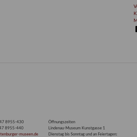
V
K
M
3447 8955-430
Öffnungszeiten
447 8955-440
Lindenau-Museum Kunstgasse 1
ltenburger-museen.de
Dienstag bis Sonntag und an Feiertagen: