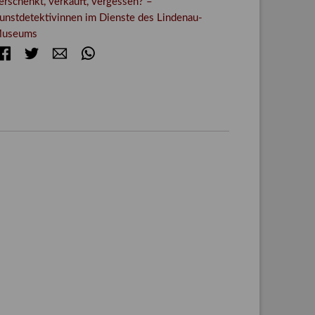
erschenkt, verkauft, vergessen? –
unstdetektivinnen im Dienste des Lindenau-
useums
Facebook
Twitter
E-mail
WhatsApp