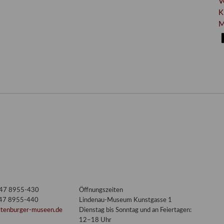
V
K
M
3447 8955-430
Öffnungszeiten
447 8955-440
Lindenau-Museum Kunstgasse 1
ltenburger-museen.de
Dienstag bis Sonntag und an Feiertagen:
12–18 Uhr