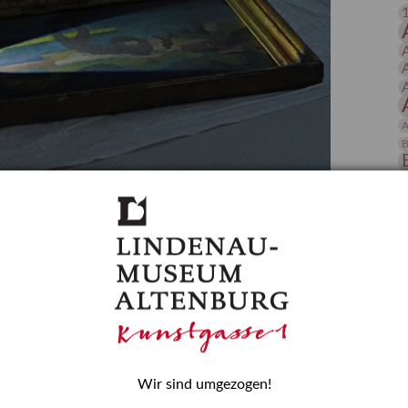
 Publikationen
Forschung
skataloge & Editionen
erzeichnis
ten
A
r
B
ng
D
gessen? – Kunstdetektivinnen im Dienste
E
zforscherin am Lindenau-Museum Altenburg
und Mädchen in der Wissenschaft wurde 2015 in der
ationen beschlossen. Er wird jährlich am 11. Februar
nde Rolle erinnern, die Mädchen und Frauen in
n. In ihrem Blogbeitrag stellt Provenienzforscherin
H
Wir sind umgezogen!
or.