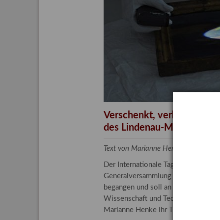
Aktuelle
Bestand
Gesamtv
Grußkar
Kalende
Bestellu
Verschenkt, verkauft, ver
des Lindenau-Museums
Text von Marianne Henke, Provenien
Der Internationale Tag der Frauen 
Generalversammlung der Vereinten N
begangen und soll an die entscheide
Wissenschaft und Technologie spiele
Marianne Henke ihr Tätigkeitsfeld v