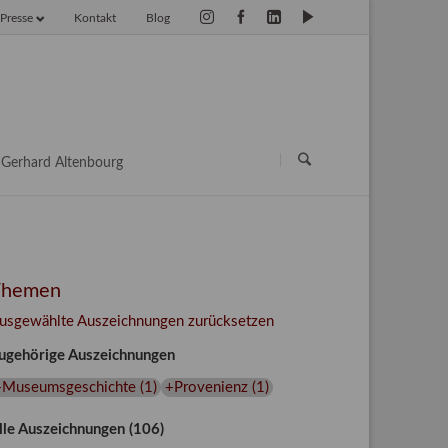
Presse
Kontakt
Blog
vigation
erspringen
Navigation
überspringen
Gerhard Altenbourg
Themen
usgewählte Auszeichnungen zurücksetzen
ugehörige Auszeichnungen
+Museumsgeschichte
(
1
)
+Provenienz
(
1
)
lle Auszeichnungen (106)