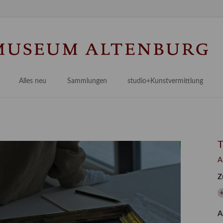
Na
üb
Alles neu
Sammlungen
studio+Kunstvermittlung
 Museum
Planungsstände
Antikensammlungen
studio
Lindenau21PLUS
Frühe italienische Malerei
studioAngebote
Digitalisierung
bellissimo.digital
studioTeam
Provenienzforschung
Malerei 17.–19. Jh.
Angebote für Erwachsene
A
Kulturelle Vermittlung
Deutsche Malerei 20./21. Jh.
Angebote für Kitas
Z
Länderübergreifende kulturtouristische Ziele
 / Praxisprojekt
Grafische Sammlung
Angebote für Schulen
nt
Kunstbibliothek
A
onen
Restaurierung