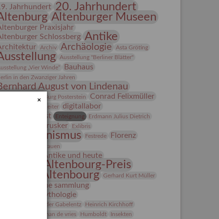
20. Jahrhundert
19. Jahrhundert
Altenburg
Altenburger Museen
Altenburger Praxisjahr
Antike
Altenburger Schlossberg
Archäologie
Architektur
Archiv
Asta Gröting
Ausstellung
Ausstellung "Berliner Blätter"
Bauhaus
usstellung „Vier Winde“
erlin in den Zwanziger Jahren
Bernhard August von Lindenau
Bibliothek
Conrad Felixmüller
Burg Posterstein
×
digitallabor
epot
Der Blaue Reiter
Entartete Kunst
Enteignung
Erdmann Julius Dietrich
estrusker
rlebnisportal
Exlibris
Expressionismus
Florenz
Festrede
Fotografie
frauen
Frauen in der Antike und heute
Gerhard-Altenbourg-Preis
Gerhard Altenbourg
Gerhard Kurt Müller
Grafik
grafische sammlung
griechische Mythologie
anns-Conon von der Gabelentz
Heinrich Kirchhoff
Heldinnen
herman de vries
Humboldt
Insekten