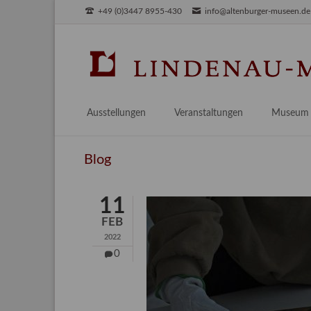
+49 (0)3447 8955-430
info@altenburger-museen.de
SUCHEN
Ausstellungen
Veranstaltungen
Museum
Vorschau
Über das
Blog
Aktuell
Aktuelles
Archiv
Besuch
11
Digitales
FEB
Team
2022
Praktikum
0
Engageme
Publikati