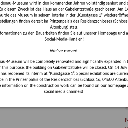
I
ndenau-Museum wird in den kommenden Jahren vollständig saniert und d
J
 Zu diesem Zweck ist das Haus an der Gabelentzstraße geschlossen. Am 14
urde das Museum in seinem Interim in der „Kunstgasse 1“ wiedereröffne
K
tellungen finden derzeit im Prinzenpalais des Residenzschlosses (Schlos
Altenburg) statt.
nformationen zu den Bauarbeiten finden Sie auf unserer Homepage und 
M
Social-Media-Kanälen!
We´ve moved!
P
nau-Museum will be completely renovated and significantly expanded in 
R
r this purpose, the building on Gabelentzstraße will be closed. On 14 Jul
s reopened its interim at “Kunstgasse 1”. Special exhibitions are curren
S
ce in the Prinzenpalais of the Residenzschloss (Schloss 16, 04600 Altenbu
e information on the construction work can be found on our homepage 
S
social media channels!
V
W
W
N