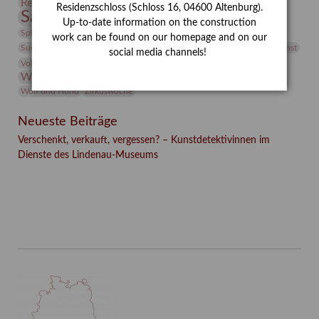
Restaurierung
Restitution
Rudi Lesser
Ruth Wolf-Rehfeld
Residenzschloss (Schloss 16, 04600 Altenburg).
Sammlung
Samstagszeichner
Skulptur
Sonderausstellung
Up-to-date information on the construction
studio
Studio Bildende Kunst
Sphinx
studioDIGITAL
work can be found on our homepage and on our
Vermittlung
Suermondt-Ludwig-Museum
Video
Videokunst
social media channels!
Volontariat
Walter Rheiner
Weihnachten
Werefkin
Werkbetrachtung
Wissenschaft
Winter
Wolf and Dog
Wolf und Hund
Zirkuswoche
Neueste Beiträge
Verschenkt, verkauft, vergessen? – Kunstdetektivinnen im
Dienste des Lindenau-Museums
Facebook
Twitter
E-mail
WhatsApp