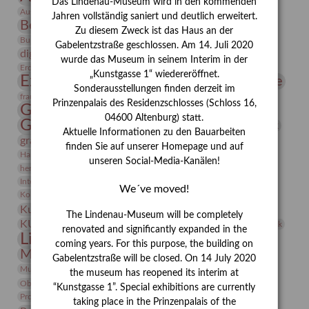
Das Lindenau-Museum wird in den kommenden
Bauhaus
Ausstellung „Vier Winde“
Berlin in den Zwanziger Jahren
Jahren vollständig saniert und deutlich erweitert.
Bernhard August von Lindenau
Bibliothek
Zu diesem Zweck ist das Haus an der
Conrad Felixmüller
Burg Posterstein
Depot
Der Blaue Reiter
Gabelentzstraße geschlossen. Am 14. Juli 2020
digitallabor
Entartete Kunst
Enteignung
wurde das Museum in seinem Interim in der
estrusker
Erdmann Julius Dietrich
Erlebnisportal
Exlibris
„Kunstgasse 1“ wiedereröffnet.
Expressionismus
Fotografie
Florenz
Festrede
Sonderausstellungen finden derzeit im
Frauen in der Antike und heute
frauen
Prinzenpalais des Residenzschlosses (Schloss 16,
Gerhard-Altenbourg-Preis
04600 Altenburg) statt.
Gerhard Altenbourg
Grafik
Gerhard Kurt Müller
Aktuelle Informationen zu den Bauarbeiten
grafische sammlung
griechische Mythologie
finden Sie auf unserer Homepage und auf
Heldinnen
Hanns-Conon von der Gabelentz
Heinrich Kirchhoff
unseren Social-Media-Kanälen!
herman de vries
Humboldt
Insekten
Integriertes Schädlingsmanagement
Italien
Jahresempfang
Jubiläum
We´ve moved!
Kunst
Kolosseum
Kooperationsausstellung
Korkmodelle
Kunstvermittlung
Kunstmuseum
Kunst von Kühl
The Lindenau-Museum will be completely
Künstler
KUNSTWAND
Künstlerin
Kurs
Lehmbruck
renovated and significantly expanded in the
Lindenau-Museum
Marstall
Messeakademie
coming years. For this purpose, the building on
Museumsgeschichte
Museumsnacht
Gabelentzstraße will be closed. On 14 July 2020
Natur
Museumspädagogik
Mäzen
Napoleon
Neue Remise
the museum has reopened its interim at
Objekt im Fokus
Paul Klee
Peter Schnürpel
Phelloplastik
Pohlhof
“Kunstgasse 1”. Special exhibitions are currently
Provenienzforschung
Provenienz
taking place in the Prinzenpalais of the