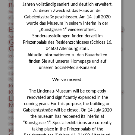
Bernhard August von Lindenau
Bibliothek
Jahren vollständig saniert und deutlich erweitert.
Zu diesem Zweck ist das Haus an der
Conrad Felixmüller
Burg Posterstein
Depot
Der Blaue Reiter
Gabelentzstraße geschlossen. Am 14. Juli 2020
digitallabor
Entartete Kunst
Enteignung
estrusker
wurde das Museum in seinem Interim in der
Erdmann Julius Dietrich
Erlebnisportal
Exlibris
Expressionismus
Fotografie
Florenz
„Kunstgasse 1“ wiedereröffnet.
Festrede
Frauen in der Antike und heute
Sonderausstellungen finden derzeit im
frauen
Gerhard-Altenbourg-Preis
Prinzenpalais des Residenzschlosses (Schloss 16,
Gerhard Altenbourg
Grafik
04600 Altenburg) statt.
Gerhard Kurt Müller
Aktuelle Informationen zu den Bauarbeiten
grafische sammlung
griechische Mythologie
Heldinnen
finden Sie auf unserer Homepage und auf
Hanns-Conon von der Gabelentz
Heinrich Kirchhoff
unseren Social-Media-Kanälen!
herman de vries
Humboldt
Insekten
Integriertes Schädlingsmanagement
Italien
Jahresempfang
Jubiläum
Kunst
We´ve moved!
Kolosseum
Kooperationsausstellung
Korkmodelle
Kunstvermittlung
Kunstmuseum
Kunst von Kühl
Künstler
The Lindenau-Museum will be completely
KUNSTWAND
Künstlerin
Kurs
Lehmbruck
Lindenau-Museum
renovated and significantly expanded in the
Marstall
Messeakademie
coming years. For this purpose, the building on
Museumsgeschichte
Museumsnacht
Gabelentzstraße will be closed. On 14 July 2020
Natur
Museumspädagogik
Mäzen
Napoleon
Neue Remise
the museum has reopened its interim at
Objekt im Fokus
Paul Klee
Peter Schnürpel
Phelloplastik
Pohlhof
Provenienzforschung
“Kunstgasse 1”. Special exhibitions are currently
Provenienz
taking place in the Prinzenpalais of the
Restaurierung
Restitution
Rudi Lesser
Ruth Wolf-Rehfeld