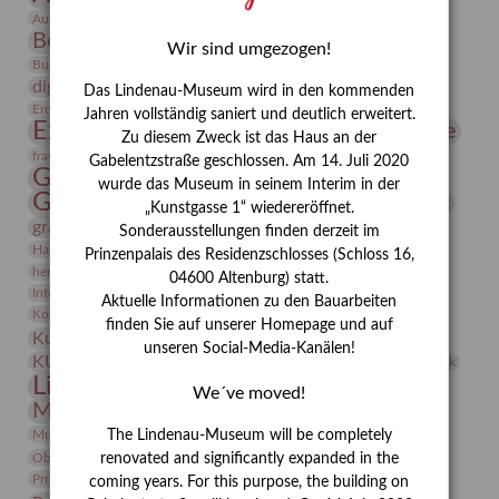
Bauhaus
Ausstellung „Vier Winde“
Berlin in den Zwanziger Jahren
Bernhard August von Lindenau
Bibliothek
Wir sind umgezogen!
Conrad Felixmüller
Burg Posterstein
Depot
Der Blaue Reiter
digitallabor
Entartete Kunst
Enteignung
Das Lindenau-Museum wird in den kommenden
estrusker
Erdmann Julius Dietrich
Erlebnisportal
Exlibris
Jahren vollständig saniert und deutlich erweitert.
Expressionismus
Fotografie
Florenz
Festrede
Zu diesem Zweck ist das Haus an der
Frauen in der Antike und heute
frauen
Gabelentzstraße geschlossen. Am 14. Juli 2020
Gerhard-Altenbourg-Preis
wurde das Museum in seinem Interim in der
Gerhard Altenbourg
Grafik
Gerhard Kurt Müller
„Kunstgasse 1“ wiedereröffnet.
grafische sammlung
griechische Mythologie
Sonderausstellungen finden derzeit im
Heldinnen
Hanns-Conon von der Gabelentz
Heinrich Kirchhoff
Prinzenpalais des Residenzschlosses (Schloss 16,
herman de vries
Humboldt
Insekten
04600 Altenburg) statt.
Integriertes Schädlingsmanagement
Italien
Jahresempfang
Jubiläum
Aktuelle Informationen zu den Bauarbeiten
Kunst
Kolosseum
Kooperationsausstellung
Korkmodelle
finden Sie auf unserer Homepage und auf
Kunstvermittlung
Kunstmuseum
Kunst von Kühl
unseren Social-Media-Kanälen!
Künstler
KUNSTWAND
Künstlerin
Kurs
Lehmbruck
Lindenau-Museum
Marstall
Messeakademie
We´ve moved!
Museumsgeschichte
Museumsnacht
Natur
Museumspädagogik
Mäzen
Napoleon
Neue Remise
The Lindenau-Museum will be completely
Objekt im Fokus
Paul Klee
Peter Schnürpel
Phelloplastik
Pohlhof
renovated and significantly expanded in the
Provenienzforschung
Provenienz
coming years. For this purpose, the building on