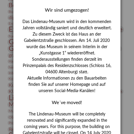
Bernhard August von Lindenau
Bibliothek
Wir sind umgezogen!
Conrad Felixmüller
Burg Posterstein
Depot
Der Blaue Reiter
digitallabor
Entartete Kunst
Enteignung
Das Lindenau-Museum wird in den kommenden
estrusker
Erdmann Julius Dietrich
Erlebnisportal
Exlibris
Expressionismus
Jahren vollständig saniert und deutlich erweitert.
Fotografie
Florenz
Festrede
Zu diesem Zweck ist das Haus an der
Frauen in der Antike und heute
frauen
Gerhard-Altenbourg-Preis
Gabelentzstraße geschlossen. Am 14. Juli 2020
wurde das Museum in seinem Interim in der
Gerhard Altenbourg
Grafik
Gerhard Kurt Müller
„Kunstgasse 1“ wiedereröffnet.
grafische sammlung
griechische Mythologie
Sonderausstellungen finden derzeit im
Heldinnen
Hanns-Conon von der Gabelentz
Heinrich Kirchhoff
Prinzenpalais des Residenzschlosses (Schloss 16,
herman de vries
Humboldt
Insekten
04600 Altenburg) statt.
Integriertes Schädlingsmanagement
Italien
Jahresempfang
Jubiläum
Kunst
Aktuelle Informationen zu den Bauarbeiten
Kolosseum
Kooperationsausstellung
Korkmodelle
Kunstvermittlung
finden Sie auf unserer Homepage und auf
Kunstmuseum
Kunst von Kühl
Künstler
unseren Social-Media-Kanälen!
KUNSTWAND
Künstlerin
Kurs
Lehmbruck
Lindenau-Museum
Marstall
Messeakademie
We´ve moved!
Museumsgeschichte
Museumsnacht
Natur
Museumspädagogik
Mäzen
Napoleon
Neue Remise
The Lindenau-Museum will be completely
Objekt im Fokus
Paul Klee
Peter Schnürpel
Phelloplastik
Pohlhof
renovated and significantly expanded in the
Provenienzforschung
Provenienz
coming years. For this purpose, the building on
Restaurierung
Restitution
Rudi Lesser
Ruth Wolf-Rehfeld
Gabelentzstraße will be closed. On 14 July 2020