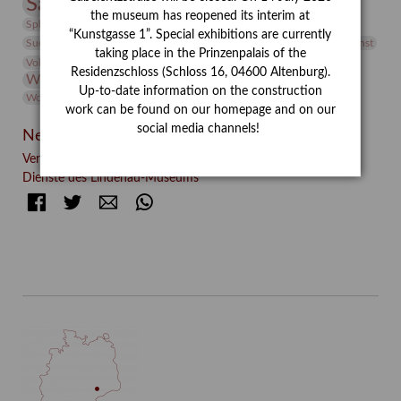
Sammlung
Samstagszeichner
Skulptur
Sonderausstellung
the museum has reopened its interim at
studio
Studio Bildende Kunst
Sphinx
studioDIGITAL
“Kunstgasse 1”. Special exhibitions are currently
Vermittlung
Suermondt-Ludwig-Museum
Video
Videokunst
taking place in the Prinzenpalais of the
Volontariat
Walter Rheiner
Weihnachten
Werefkin
Residenzschloss (Schloss 16, 04600 Altenburg).
Werkbetrachtung
Wissenschaft
Winter
Wolf and Dog
Up-to-date information on the construction
Wolf und Hund
Zirkuswoche
work can be found on our homepage and on our
social media channels!
Neueste Beiträge
Verschenkt, verkauft, vergessen? – Kunstdetektivinnen im
Dienste des Lindenau-Museums
Facebook
Twitter
E-mail
WhatsApp