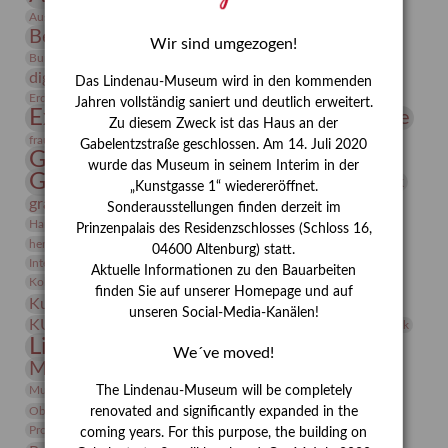
Bauhaus
Ausstellung „Vier Winde“
Berlin in den Zwanziger Jahren
Bernhard August von Lindenau
Bibliothek
Wir sind umgezogen!
Conrad Felixmüller
Burg Posterstein
Depot
Der Blaue Reiter
digitallabor
Entartete Kunst
Enteignung
Das Lindenau-Museum wird in den kommenden
estrusker
Erdmann Julius Dietrich
Erlebnisportal
Exlibris
Jahren vollständig saniert und deutlich erweitert.
Expressionismus
Fotografie
Florenz
Festrede
Zu diesem Zweck ist das Haus an der
Frauen in der Antike und heute
frauen
Gabelentzstraße geschlossen. Am 14. Juli 2020
Gerhard-Altenbourg-Preis
wurde das Museum in seinem Interim in der
Gerhard Altenbourg
Grafik
Gerhard Kurt Müller
„Kunstgasse 1“ wiedereröffnet.
grafische sammlung
griechische Mythologie
Sonderausstellungen finden derzeit im
Heldinnen
Hanns-Conon von der Gabelentz
Heinrich Kirchhoff
Prinzenpalais des Residenzschlosses (Schloss 16,
herman de vries
Humboldt
Insekten
04600 Altenburg) statt.
Integriertes Schädlingsmanagement
Italien
Jahresempfang
Jubiläum
Aktuelle Informationen zu den Bauarbeiten
Kunst
Kolosseum
Kooperationsausstellung
Korkmodelle
finden Sie auf unserer Homepage und auf
Kunstvermittlung
Kunstmuseum
Kunst von Kühl
unseren Social-Media-Kanälen!
Künstler
KUNSTWAND
Künstlerin
Kurs
Lehmbruck
Lindenau-Museum
Marstall
Messeakademie
We´ve moved!
Museumsgeschichte
Museumsnacht
Natur
Museumspädagogik
Mäzen
Napoleon
Neue Remise
The Lindenau-Museum will be completely
Objekt im Fokus
Paul Klee
Peter Schnürpel
Phelloplastik
Pohlhof
renovated and significantly expanded in the
Provenienzforschung
Provenienz
coming years. For this purpose, the building on