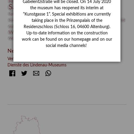
Restaurierung
Restitution
Rudi Lesser
Ruth Wolf-Rehfeld
Gabelentzstraße will be closed. On 14 July 2020
Sammlung
Samstagszeichner
Skulptur
Sonderausstellung
the museum has reopened its interim at
studio
Studio Bildende Kunst
Sphinx
studioDIGITAL
“Kunstgasse 1”. Special exhibitions are currently
Vermittlung
Suermondt-Ludwig-Museum
Video
Videokunst
taking place in the Prinzenpalais of the
Volontariat
Walter Rheiner
Weihnachten
Werefkin
Residenzschloss (Schloss 16, 04600 Altenburg).
Werkbetrachtung
Wissenschaft
Winter
Wolf and Dog
Up-to-date information on the construction
Wolf und Hund
Zirkuswoche
work can be found on our homepage and on our
social media channels!
Neueste Beiträge
Verschenkt, verkauft, vergessen? – Kunstdetektivinnen im
Dienste des Lindenau-Museums
Facebook
Twitter
E-mail
WhatsApp