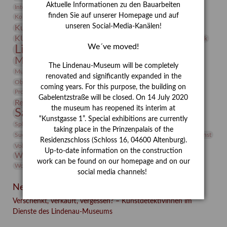
Aktuelle Informationen zu den Bauarbeiten
Integriertes Schädlingsmanagement
Italien
Jahresempfang
Jubiläum
Kunst
finden Sie auf unserer Homepage und auf
Kolosseum
Kooperationsausstellung
Korkmodelle
Kunstvermittlung
unseren Social-Media-Kanälen!
Kunstmuseum
Kunst von Kühl
Künstler
KUNSTWAND
Künstlerin
Kurs
Lehmbruck
We´ve moved!
Lindenau-Museum
Marstall
Messeakademie
Museumsgeschichte
Museumsnacht
The Lindenau-Museum will be completely
Natur
Museumspädagogik
Mäzen
Napoleon
Neue Remise
renovated and significantly expanded in the
Objekt im Fokus
Paul Klee
Peter Schnürpel
Phelloplastik
Pohlhof
coming years. For this purpose, the building on
Provenienzforschung
Provenienz
Gabelentzstraße will be closed. On 14 July 2020
Restaurierung
Restitution
Rudi Lesser
Ruth Wolf-Rehfeld
the museum has reopened its interim at
Sammlung
Samstagszeichner
Skulptur
Sonderausstellung
“Kunstgasse 1”. Special exhibitions are currently
studio
Studio Bildende Kunst
Sphinx
studioDIGITAL
taking place in the Prinzenpalais of the
Vermittlung
Suermondt-Ludwig-Museum
Video
Videokunst
Residenzschloss (Schloss 16, 04600 Altenburg).
Volontariat
Walter Rheiner
Weihnachten
Werefkin
Up-to-date information on the construction
Werkbetrachtung
Wissenschaft
Winter
Wolf and Dog
work can be found on our homepage and on our
Wolf und Hund
Zirkuswoche
social media channels!
Neueste Beiträge
Verschenkt, verkauft, vergessen? – Kunstdetektivinnen im
Dienste des Lindenau-Museums
Facebook
Twitter
E-mail
WhatsApp