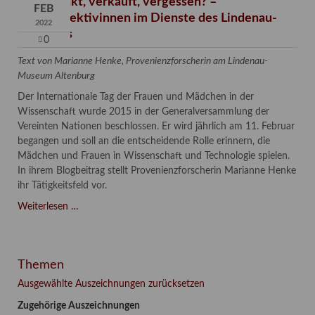
Verschenkt, verkauft, vergessen? –
FEB
Kunstdetektivinnen im Dienste des Lindenau-
2022
Museums
0
Text von Marianne Henke, Provenienzforscherin am Lindenau-
Museum Altenburg
Der Internationale Tag der Frauen und Mädchen in der
Wissenschaft wurde 2015 in der Generalversammlung der
Vereinten Nationen beschlossen. Er wird jährlich am 11. Februar
begangen und soll an die entscheidende Rolle erinnern, die
Mädchen und Frauen in Wissenschaft und Technologie spielen.
In ihrem Blogbeitrag stellt Provenienzforscherin Marianne Henke
ihr Tätigkeitsfeld vor.
Verschenkt,
Weiterlesen …
verkauft,
vergessen?
–
Themen
Kunstdetektivinnen
im
Ausgewählte Auszeichnungen zurücksetzen
Dienste
Zugehörige Auszeichnungen
des