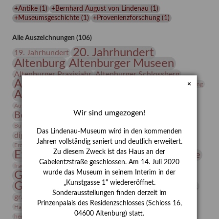
Lindenau-
+Antike
(
1
)
+Bernhard August von Lindenau
(
1
)
Museums
+Museumsgeschichte
(
1
)
+Provenienzforschung
(
1
)
Alle Auszeichnungen (106)
20. Jahrhundert
19. Jahrhundert
Altenburg
Altenburger Museen
Altenburger Praxisjahr
Altenburger Schlossberg
Antike
Archäologie
Architektur
×
Archiv
Asta Gröting
Ausstellung
Ausstellung "Berliner Blätter"
Bauhaus
Ausstellung „Vier Winde“
Berlin in den Zwanziger Jahren
Wir sind umgezogen!
Bernhard August von Lindenau
Bibliothek
Conrad Felixmüller
Burg Posterstein
Depot
Der Blaue Reiter
Das Lindenau-Museum wird in den kommenden
digitallabor
Entartete Kunst
Enteignung
Jahren vollständig saniert und deutlich erweitert.
estrusker
Erdmann Julius Dietrich
Erlebnisportal
Exlibris
Zu diesem Zweck ist das Haus an der
Expressionismus
Fotografie
Florenz
Festrede
Gabelentzstraße geschlossen. Am 14. Juli 2020
Frauen in der Antike und heute
frauen
wurde das Museum in seinem Interim in der
Gerhard-Altenbourg-Preis
„Kunstgasse 1“ wiedereröffnet.
Gerhard Altenbourg
Grafik
Gerhard Kurt Müller
Sonderausstellungen finden derzeit im
grafische sammlung
griechische Mythologie
Prinzenpalais des Residenzschlosses (Schloss 16,
Heldinnen
Hanns-Conon von der Gabelentz
Heinrich Kirchhoff
04600 Altenburg) statt.
herman de vries
Humboldt
Insekten