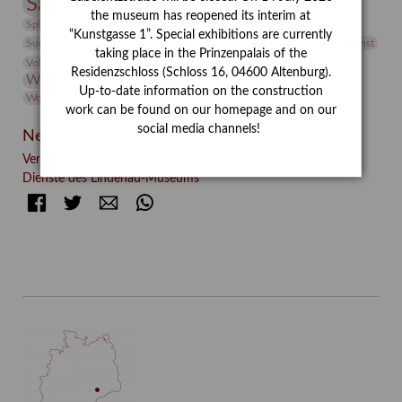
Sammlung
Samstagszeichner
Skulptur
Sonderausstellung
the museum has reopened its interim at
studio
Studio Bildende Kunst
Sphinx
studioDIGITAL
“Kunstgasse 1”. Special exhibitions are currently
Vermittlung
Suermondt-Ludwig-Museum
Video
Videokunst
taking place in the Prinzenpalais of the
Volontariat
Walter Rheiner
Weihnachten
Werefkin
Residenzschloss (Schloss 16, 04600 Altenburg).
Werkbetrachtung
Wissenschaft
Winter
Wolf and Dog
Up-to-date information on the construction
Wolf und Hund
Zirkuswoche
work can be found on our homepage and on our
social media channels!
Neueste Beiträge
Verschenkt, verkauft, vergessen? – Kunstdetektivinnen im
Dienste des Lindenau-Museums
Facebook
Twitter
E-mail
WhatsApp